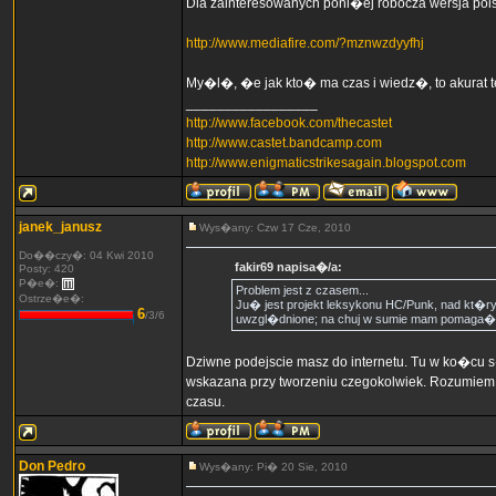
Dla zainteresowanych poni�ej robocza wersja polsk
http://www.mediafire.com/?mznwzdyyfhj
My�l�, �e jak kto� ma czas i wiedz�, to akurat 
_________________
http://www.facebook.com/thecastet
http://www.castet.bandcamp.com
http://www.enigmaticstrikesagain.blogspot.com
janek_janusz
Wys�any: Czw 17 Cze, 2010
Do��czy�: 04 Kwi 2010
fakir69 napisa�/a:
Posty: 420
P�e�:
Problem jest z czasem...
Ostrze�e�:
Ju� jest projekt leksykonu HC/Punk, nad kt�r
6
/3/6
uwzgl�dnione; na chuj w sumie mam pomaga� w 
Dziwne podejscie masz do internetu. Tu w ko�cu s� 
wskazana przy tworzeniu czegokolwiek. Rozumiem �e
czasu.
Don Pedro
Wys�any: Pi� 20 Sie, 2010