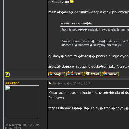
przepraszam
mam ok�adk� od "limitowanej" a winyl jest czarny
wawrzon napisa�/a:
Jak nie poda�e� rodzaju i roku wydania, numer
Zawsze mnie to troch� dziwi�o, dla mnie za du
staram si� kupowa� muzyk� dla muzyki.
oj, dosy� stare, wi�kszo�� pewnie z 1ego wydan
zreszt� dopiero niedawno dosta�em jako "pankow
wawrzon
Wys�any: �ro 26 Maj, 2010
Mecu racja - czasami kupie jaka� p�yt� dla ok�ad
Podstawa.
_________________
"czy zastanawia�e� si�, co by� zrobi� gdyby�
Do��czy�: 06 Sie 2005
Posty: 2235