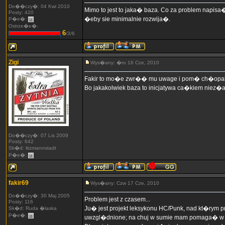
Do��czy�: 04 Kwi 2010
Mimo to jest to jaka� baza. Co za problem napisa� 
Posty: 420
�eby sie minimalnie rozwija�.
P�e�:
Ostrze�e�:
6
/3/6
Zigi
Wys�any: �ro 16 Cze, 2010
Fakir to mo�e zwr�� mu uwage i pom� ch�opako
Bo jakakolwiek baza to inicjatywa ca�kiem niez�a
Do��czy�: 07 Lis 2009
Posty: 642
Sk�d: litzmannstadt
P�e�:
fakir69
Wys�any: Czw 17 Cze, 2010
Do��czy�: 30 Maj 2005
Problem jest z czasem...
Posty: 116
Ju� jest projekt leksykonu HC/Punk, nad kt�rym p
Sk�d: Ruda �laska
P�e�:
uwzgl�dnione; na chuj w sumie mam pomaga� w jak