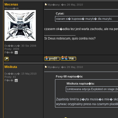
Mecenas
Wys�any: �ro 26 Maj, 2010
Mecew�sik
Cytat:
staram si� kupowa� muzyk� dla muzyki.
czasem ok�adka tez jest warta zachodu, ale na p
_________________
Si Deus nobiscum, quis contra nos?
Do��czy�: 30 Sie 2006
Posty: 3699
P�e�:
Misikuta
Wys�any: �ro 26 Maj, 2010
Do��czy�: 15 Maj 2010
Foxy 68 napisa�/a:
Posty: 41
P�e�:
Misikuta napisa�/a:
Limitowana edycja Exploited on stage (k
Zajebisty limit ta p�yta musia�a mie� sk
wyrwac oryginalny press na czarnym plastik