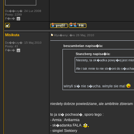
Do��czy�: 24 Lut 2008
Posty: 2289
P�e�:
Misikuta
Wys�any: �ro 26 Maj, 2010
Do��czy�: 15 Maj 2010
beszambelan napisa�/a:
Posty: 41
P�e�:
Stanzberg napisa�/a:
Niestety, ta ok�adka powy�ej jest mi
Ale i tak mnie to nie sk�oni do s�uchani
winyli si� nie s�ucha. winyle sie ma!
niestety dobrze powiedziane, ale ambitnie zbiera
to ja si� pochwal�, sporo tego :
- Armia : Antiarmia
- sk�adanka FALA
- singiel Siekiery