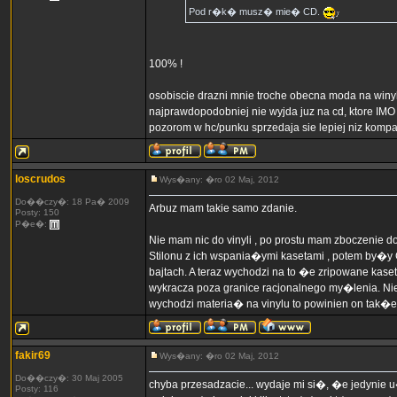
Pod r�k� musz� mie� CD.
100% !
osobiscie drazni mnie troche obecna moda na winyle,
najprawdopodobniej nie wyjda juz na cd, ktore IM
pozorom w hc/punku sprzedaja sie lepiej niz kompakt
loscrudos
Wys�any: �ro 02 Maj, 2012
Do��czy�: 18 Pa� 2009
Arbuz mam takie samo zdanie.
Posty: 150
P�e�:
Nie mam nic do vinyli , po prostu mam zboczenie
Stilonu z ich wspania�ymi kasetami , potem by�y
bajtach. A teraz wychodzi na to �e zripowane ka
wykracza poza granice racjonalnego my�lenia. N
wychodzi materia� na vinylu to powinien on ta
fakir69
Wys�any: �ro 02 Maj, 2012
Do��czy�: 30 Maj 2005
chyba przesadzacie... wydaje mi si�, �e jedynie
Posty: 116