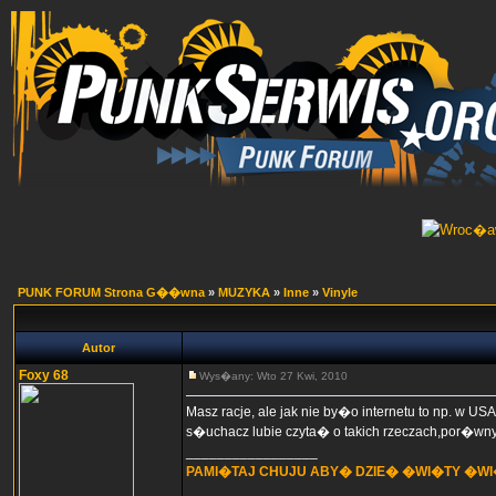
PUNK FORUM Strona G��wna
»
MUZYKA
»
Inne
»
Vinyle
Autor
Foxy 68
Wys�any: Wto 27 Kwi, 2010
Masz racje, ale jak nie by�o internetu to np. w US
s�uchacz lubie czyta� o takich rzeczach,por�wn
_________________
PAMI�TAJ CHUJU ABY� DZIE� �WI�TY �W