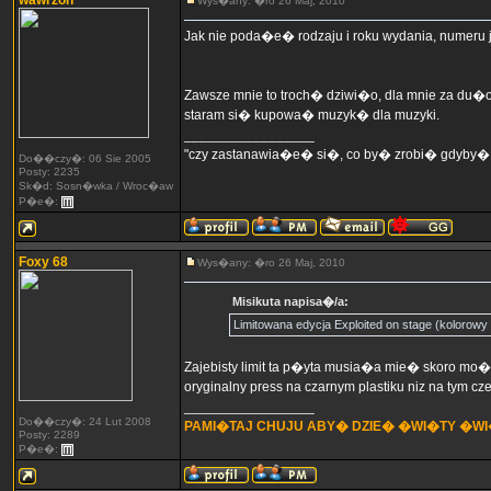
wawrzon
Wys�any: �ro 26 Maj, 2010
Jak nie poda�e� rodzaju i roku wydania, numeru j
Zawsze mnie to troch� dziwi�o, dla mnie za du�o
staram si� kupowa� muzyk� dla muzyki.
_________________
"czy zastanawia�e� si�, co by� zrobi� gdyby�
Do��czy�: 06 Sie 2005
Posty: 2235
Sk�d: Sosn�wka / Wroc�aw
P�e�:
Foxy 68
Wys�any: �ro 26 Maj, 2010
Misikuta napisa�/a:
Limitowana edycja Exploited on stage (kolorowy 
Zajebisty limit ta p�yta musia�a mie� skoro mo�
oryginalny press na czarnym plastiku niz na tym cz
_________________
Do��czy�: 24 Lut 2008
PAMI�TAJ CHUJU ABY� DZIE� �WI�TY �W
Posty: 2289
P�e�: