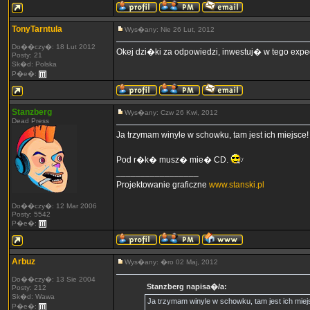
TonyTarntula
Wys�any: Nie 26 Lut, 2012
Do��czy�: 18 Lut 2012
Okej dzi�ki za odpowiedzi, inwestuj� w tego expe
Posty: 21
Sk�d: Polska
P�e�:
Stanzberg
Wys�any: Czw 26 Kwi, 2012
Dead Press
Ja trzymam winyle w schowku, tam jest ich miejsce!
Pod r�k� musz� mie� CD.
_________________
Projektowanie graficzne
www.stanski.pl
Do��czy�: 12 Mar 2006
Posty: 5542
P�e�:
Arbuz
Wys�any: �ro 02 Maj, 2012
Do��czy�: 13 Sie 2004
Stanzberg napisa�/a:
Posty: 212
Sk�d: Wawa
Ja trzymam winyle w schowku, tam jest ich miej
P�e�: