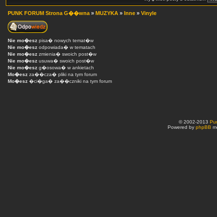
PUNK FORUM Strona G��wna
»
MUZYKA
»
Inne
»
Vinyle
Nie mo�esz
pisa� nowych temat�w
Nie mo�esz
odpowiada� w tematach
Nie mo�esz
zmienia� swoich post�w
Nie mo�esz
usuwa� swoich post�w
Nie mo�esz
g�osowa� w ankietach
Mo�esz
za��cza� pliki na tym forum
Mo�esz
�ci�ga� za��czniki na tym forum
© 2002-2013
Pu
Powered by
phpBB
mo