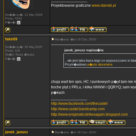
_________________
Projektowanie graficzne
www.stanski.pl
Do��czy�: 12 Mar 2006
Posty: 5542
P�e�:
fakir69
Wys�any: �ro 16 Cze, 2010
Do��czy�: 30 Maj 2005
janek_janusz napisa�/a:
Posty: 116
Sk�d: Ruda �laska
P�e�:
.. ale jest taka baza tego co wypuszczano w lat
Przyk�adowo
p�yty dezertera
chuja wart ten spis, HC / punkowych p�yt tam nie m
troche plyt z PRLu, i kilka NNNW i QQRYQ; sam wy
p�kach
_________________
http://www.facebook.com/thecastet
http://www.castet.bandcamp.com
http://www.enigmaticstrikesagain.blogspot.com
janek_janusz
Wys�any: �ro 16 Cze, 2010