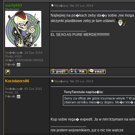
suchy693
Wys�any: Nie 26 Lut, 2012
Moderator
Najlepiej na po�kach zeby sta�y sobie ,nie moga l
skrzynki plastikowe zeby je tam ustawic
_________________
EL SEXO AS PURE MERDE!!!!!!!!!!!!!!
Do��czy�: 19 Cze 2010
Posty: 4114
Sk�d: GROCHOW CROSS
P�e�:
Kociolators86
Wys�any: Nie 26 Lut, 2012
Do��czy�: 05 Cze 2011
TonyTarntula napisa�/a:
Posty: 24
P�e�:
Sorry za offtop ale gdzie trzymacie winyle ?
zbieram od kilku miesi�cy dopiro. Mo�e kto� p
Kup sobie rega� expedit. Ja w nim trzymam na win
_________________
nie jestem wojownikiem, juz o nic nie walcze