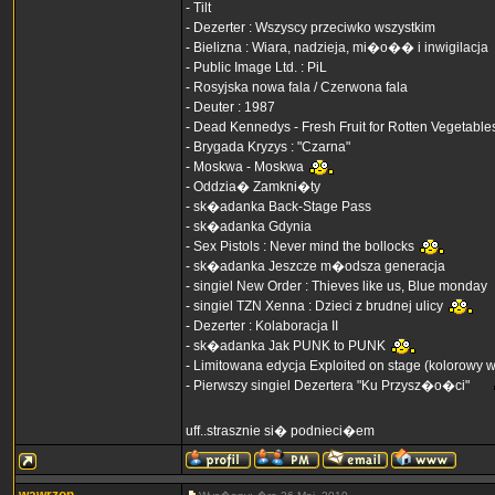
- Tilt
- Dezerter : Wszyscy przeciwko wszystkim
- Bielizna : Wiara, nadzieja, mi�o�� i inwigilacja
- Public Image Ltd. : PiL
- Rosyjska nowa fala / Czerwona fala
- Deuter : 1987
- Dead Kennedys - Fresh Fruit for Rotten Vegetable
- Brygada Kryzys : "Czarna"
- Moskwa - Moskwa
- Oddzia� Zamkni�ty
- sk�adanka Back-Stage Pass
- sk�adanka Gdynia
- Sex Pistols : Never mind the bollocks
- sk�adanka Jeszcze m�odsza generacja
- singiel New Order : Thieves like us, Blue monday
- singiel TZN Xenna : Dzieci z brudnej ulicy
- Dezerter : Kolaboracja II
- sk�adanka Jak PUNK to PUNK
- Limitowana edycja Exploited on stage (kolorowy w
- Pierwszy singiel Dezertera "Ku Przysz�o�ci"
uff..strasznie si� podnieci�em