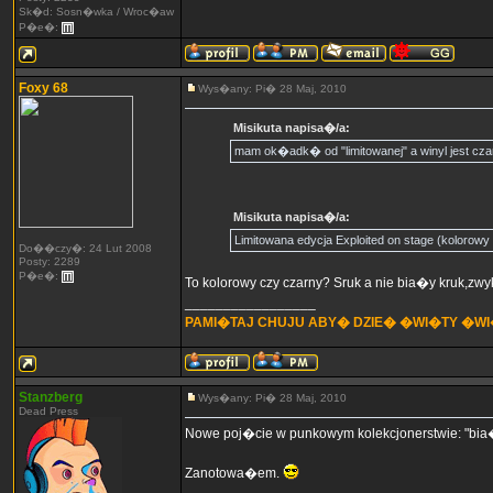
Sk�d: Sosn�wka / Wroc�aw
P�e�:
Foxy 68
Wys�any: Pi� 28 Maj, 2010
Misikuta napisa�/a:
mam ok�adk� od "limitowanej" a winyl jest czar
Misikuta napisa�/a:
Limitowana edycja Exploited on stage (kolorowy 
Do��czy�: 24 Lut 2008
Posty: 2289
P�e�:
To kolorowy czy czarny? Sruk a nie bia�y kruk,zw
_________________
PAMI�TAJ CHUJU ABY� DZIE� �WI�TY �W
Stanzberg
Wys�any: Pi� 28 Maj, 2010
Dead Press
Nowe poj�cie w punkowym kolekcjonerstwie: "bia�
Zanotowa�em.