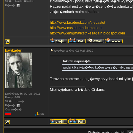
z ciekawo�ci - podaj kilka tytu��w, kt�re wysz�y
Sk�d: Ruda �laska
P�e�:
Raczej nadal jest tak, �e wi�cej p�yt wychodzi t
za�o�eniach moim zdaniem.
_________________
http://www.facebook.com/thecastet
http://www.castet.bandcamp.com
http://www.enigmaticstrikesagain.blogspot.com
kawkader
Wys�any: �ro 02 Maj, 2012
fakir69 napisa�/a:
podaj kilka tytu��w, kt�re wysz�y tylko na w
Teraz na momencie do g�owy przychodzi mi tylko j
_________________
Miej wyjebane, a b�dzie Ci dane.
Do��czy�: 02 Lip 2011
Posty: 448
Sk�d: Toru�
P�e�:
Ostrze�e�:
1
/3/6
Wy�wietl posty z ostatnich: