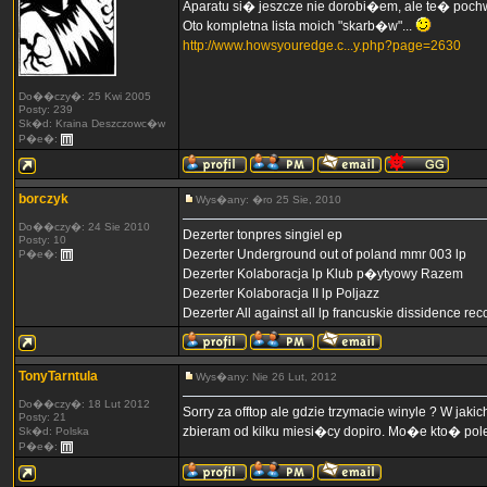
Aparatu si� jeszcze nie dorobi�em, ale te� pochw
Oto kompletna lista moich "skarb�w"...
http://www.howsyouredge.c...y.php?page=2630
Do��czy�: 25 Kwi 2005
Posty: 239
Sk�d: Kraina Deszczowc�w
P�e�:
borczyk
Wys�any: �ro 25 Sie, 2010
Do��czy�: 24 Sie 2010
Dezerter tonpres singiel ep
Posty: 10
Dezerter Underground out of poland mmr 003 lp
P�e�:
Dezerter Kolaboracja lp Klub p�ytyowy Razem
Dezerter Kolaboracja II lp Poljazz
Dezerter All against all lp francuskie dissidence r
TonyTarntula
Wys�any: Nie 26 Lut, 2012
Do��czy�: 18 Lut 2012
Sorry za offtop ale gdzie trzymacie winyle ? W j
Posty: 21
zbieram od kilku miesi�cy dopiro. Mo�e kto� pole
Sk�d: Polska
P�e�: