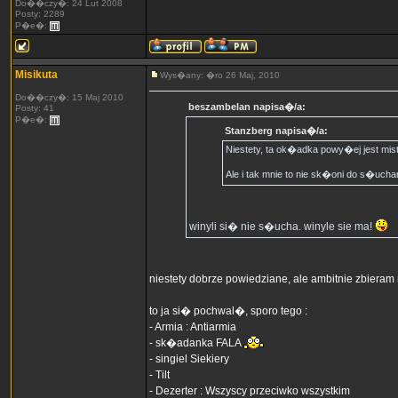
Do��czy�: 24 Lut 2008
Posty: 2289
P�e�:
Misikuta
Wys�any: �ro 26 Maj, 2010
Do��czy�: 15 Maj 2010
beszambelan napisa�/a:
Posty: 41
P�e�:
Stanzberg napisa�/a:
Niestety, ta ok�adka powy�ej jest mi
Ale i tak mnie to nie sk�oni do s�uchani
winyli si� nie s�ucha. winyle sie ma!
niestety dobrze powiedziane, ale ambitnie zbiera
to ja si� pochwal�, sporo tego :
- Armia : Antiarmia
- sk�adanka FALA
- singiel Siekiery
- Tilt
- Dezerter : Wszyscy przeciwko wszystkim