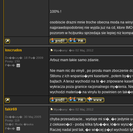
100% !
osobiscie drazni mnie troche obecna moda na winyle,
najprawdopodobniej nie wyjda juz na cd, ktore IM
pozorom w hc/punku sprzedaja sie lepiej niz kompakt
loscrudos
Wys�any: �ro 02 Maj, 2012
Do��czy�: 18 Pa� 2009
Arbuz mam takie samo zdanie.
Posty: 150
P�e�:
Nie mam nic do vinyli , po prostu mam zboczenie
Stilonu z ich wspania�ymi kasetami , potem by�y
bajtach. A teraz wychodzi na to �e zripowane ka
wykracza poza granice racjonalnego my�lenia. N
wychodzi materia� na vinylu to powinien on ta
fakir69
Wys�any: �ro 02 Maj, 2012
Do��czy�: 30 Maj 2005
chyba przesadzacie... wydaje mi si�, �e jedynie
Posty: 116
z ciekawo�ci - podaj kilka tytu��w, kt�re wysz�y
Sk�d: Ruda �laska
P�e�:
Raczej nadal jest tak, �e wi�cej p�yt wychodzi t