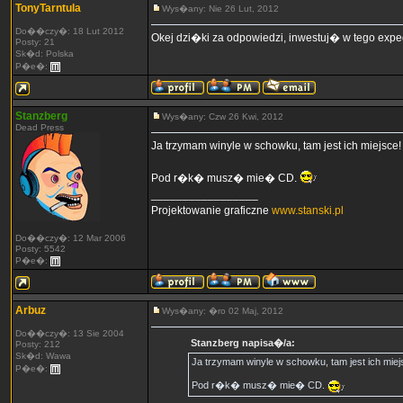
TonyTarntula
Wys�any: Nie 26 Lut, 2012
Do��czy�: 18 Lut 2012
Okej dzi�ki za odpowiedzi, inwestuj� w tego expe
Posty: 21
Sk�d: Polska
P�e�:
Stanzberg
Wys�any: Czw 26 Kwi, 2012
Dead Press
Ja trzymam winyle w schowku, tam jest ich miejsce!
Pod r�k� musz� mie� CD.
_________________
Projektowanie graficzne
www.stanski.pl
Do��czy�: 12 Mar 2006
Posty: 5542
P�e�:
Arbuz
Wys�any: �ro 02 Maj, 2012
Do��czy�: 13 Sie 2004
Stanzberg napisa�/a:
Posty: 212
Sk�d: Wawa
Ja trzymam winyle w schowku, tam jest ich miej
P�e�:
Pod r�k� musz� mie� CD.