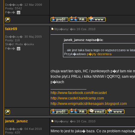
Do��czy�: 12 Mar 2006
Posty: 5542
P�e�:
fakir69
Wys�any: �ro 16 Cze, 2010
Do��czy�: 30 Maj 2005
janek_janusz napisa�/a:
Posty: 116
Sk�d: Ruda �laska
P�e�:
.. ale jest taka baza tego co wypuszczano w lat
Przyk�adowo
p�yty dezertera
chuja wart ten spis, HC / punkowych p�yt tam nie m
troche plyt z PRLu, i kilka NNNW i QQRYQ; sam wy
p�kach
_________________
http://www.facebook.com/thecastet
http://www.castet.bandcamp.com
http://www.enigmaticstrikesagain.blogspot.com
janek_janusz
Wys�any: �ro 16 Cze, 2010
Do��czy�: 04 Kwi 2010
Mimo to jest to jaka� baza. Co za problem napisa� 
Posty: 420