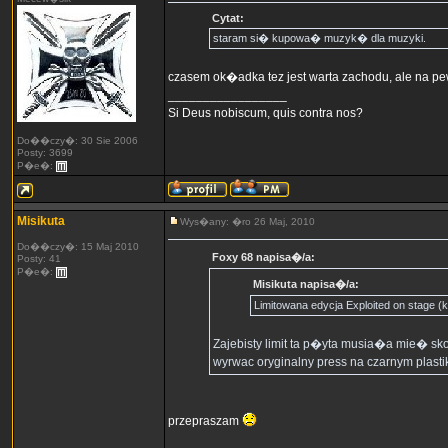
Cytat:
staram si� kupowa� muzyk� dla muzyki.
czasem ok�adka tez jest warta zachodu, ale na p
_________________
Si Deus nobiscum, quis contra nos?
Do��czy�: 30 Sie 2006
Posty: 3699
P�e�:
Misikuta
Wys�any: �ro 26 Maj, 2010
Do��czy�: 15 Maj 2010
Foxy 68 napisa�/a:
Posty: 41
P�e�:
Misikuta napisa�/a:
Limitowana edycja Exploited on stage (k
Zajebisty limit ta p�yta musia�a mie� sk
wyrwac oryginalny press na czarnym plastik
przepraszam