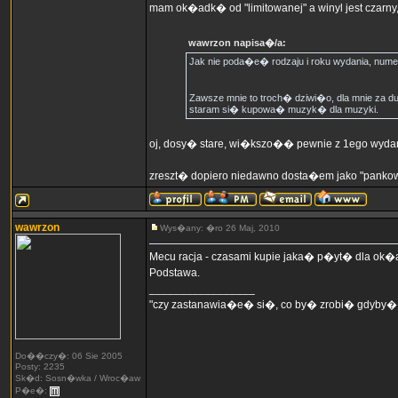
mam ok�adk� od "limitowanej" a winyl jest czarny
wawrzon napisa�/a:
Jak nie poda�e� rodzaju i roku wydania, numer
Zawsze mnie to troch� dziwi�o, dla mnie za du
staram si� kupowa� muzyk� dla muzyki.
oj, dosy� stare, wi�kszo�� pewnie z 1ego wydan
zreszt� dopiero niedawno dosta�em jako "pankow
wawrzon
Wys�any: �ro 26 Maj, 2010
Mecu racja - czasami kupie jaka� p�yt� dla ok�ad
Podstawa.
_________________
"czy zastanawia�e� si�, co by� zrobi� gdyby�
Do��czy�: 06 Sie 2005
Posty: 2235
Sk�d: Sosn�wka / Wroc�aw
P�e�: