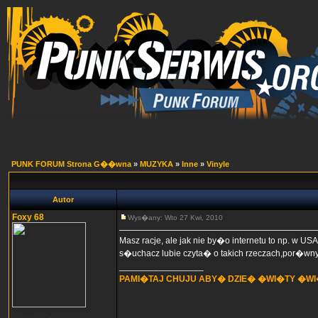
PUNK FORUM Strona G��wna
»
MUZYKA
»
Inne
»
Vinyle
Autor
Foxy 68
Wys�any: Wto 27 Kwi, 2010
Masz racje, ale jak nie by�o internetu to np. w US
s�uchacz lubie czyta� o takich rzeczach,por�wn
_________________
PAMI�TAJ CHUJU ABY� DZIE� �WI�TY �W