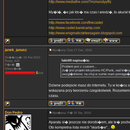
http://www.mediafire.com/?mznwzdyyfhj
My�l�, �e jak kto� ma czas i wiedz�, to akurat 
_________________
http://www.facebook.com/thecastet
http://www.castet.bandcamp.com
http://www.enigmaticstrikesagain.blogspot.com
janek_janusz
Wys�any: Czw 17 Cze, 2010
Do��czy�: 04 Kwi 2010
fakir69 napisa�/a:
Posty: 420
P�e�:
Problem jest z czasem...
Ostrze�e�:
Ju� jest projekt leksykonu HC/Punk, nad kt�r
6
/3/6
uwzgl�dnione; na chuj w sumie mam pomaga� w 
Dziwne podejscie masz do internetu. Tu w ko�cu s� 
wskazana przy tworzeniu czegokolwiek. Rozumiem �e
czasu.
Don Pedro
Wys�any: Pi� 20 Sie, 2010
Aparatu si� jeszcze nie dorobi�em, ale te� pochw
Oto kompletna lista moich "skarb�w"...