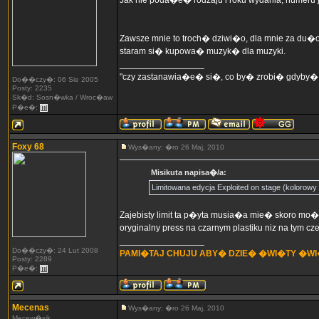
Jak nie poda�e� rodzaju i roku wydania, numeru j
Zawsze mnie to troch� dziwi�o, dla mnie za du�o
staram si� kupowa� muzyk� dla muzyki.
_________________
"czy zastanawia�e� si�, co by� zrobi� gdyby�
Do��czy�: 06 Sie 2005
Posty: 2235
Sk�d: Sosn�wka / Wroc�aw
P�e�:
Foxy 68
Wys�any: �ro 26 Maj, 2010
Misikuta napisa�/a:
Limitowana edycja Exploited on stage (kolorowy 
Zajebisty limit ta p�yta musia�a mie� skoro mo�
oryginalny press na czarnym plastiku niz na tym cz
_________________
Do��czy�: 24 Lut 2008
PAMI�TAJ CHUJU ABY� DZIE� �WI�TY �W
Posty: 2289
P�e�:
Mecenas
Wys�any: �ro 26 Maj, 2010
Mecew�sik