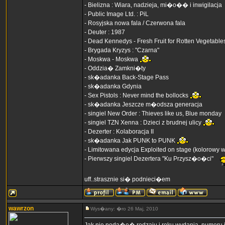
- Bielizna : Wiara, nadzieja, mi�o�� i inwigilacja
- Public Image Ltd. : PiL
- Rosyjska nowa fala / Czerwona fala
- Deuter : 1987
- Dead Kennedys - Fresh Fruit for Rotten Vegetable
- Brygada Kryzys : "Czarna"
- Moskwa - Moskwa
- Oddzia� Zamkni�ty
- sk�adanka Back-Stage Pass
- sk�adanka Gdynia
- Sex Pistols : Never mind the bollocks
- sk�adanka Jeszcze m�odsza generacja
- singiel New Order : Thieves like us, Blue monday
- singiel TZN Xenna : Dzieci z brudnej ulicy
- Dezerter : Kolaboracja II
- sk�adanka Jak PUNK to PUNK
- Limitowana edycja Exploited on stage (kolorowy w
- Pierwszy singiel Dezertera "Ku Przysz�o�ci"
uff..strasznie si� podnieci�em
wawrzon
Wys�any: �ro 26 Maj, 2010