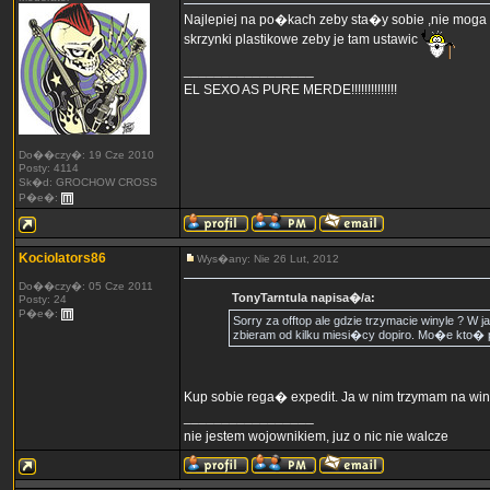
Najlepiej na po�kach zeby sta�y sobie ,nie moga l
skrzynki plastikowe zeby je tam ustawic
_________________
EL SEXO AS PURE MERDE!!!!!!!!!!!!!!
Do��czy�: 19 Cze 2010
Posty: 4114
Sk�d: GROCHOW CROSS
P�e�:
Kociolators86
Wys�any: Nie 26 Lut, 2012
Do��czy�: 05 Cze 2011
TonyTarntula napisa�/a:
Posty: 24
P�e�:
Sorry za offtop ale gdzie trzymacie winyle ?
zbieram od kilku miesi�cy dopiro. Mo�e kto� p
Kup sobie rega� expedit. Ja w nim trzymam na win
_________________
nie jestem wojownikiem, juz o nic nie walcze