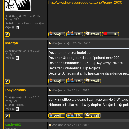
http://www.howsyouredge.c...y.php?page=2630
Do��czy�: 25 Kwi 2005
Posty: 239
Sk�d: Kraina Deszczowc�w
P�e�:
borczyk
Wys�any: �ro 25 Sie, 2010
Do��czy�: 24 Sie 2010
Dezerter tonpres singiel ep
Posty: 10
Dezerter Underground out of poland mmr 003 lp
P�e�:
Dezerter Kolaboracja lp Klub p�ytyowy Razem
Dezerter Kolaboracja II lp Poljazz
Dezerter All against all lp francuskie dissidence r
TonyTarntula
Wys�any: Nie 26 Lut, 2012
Do��czy�: 18 Lut 2012
Sorry za offtop ale gdzie trzymacie winyle ? W j
Posty: 21
zbieram od kilku miesi�cy dopiro. Mo�e kto� pole
Sk�d: Polska
P�e�:
suchy693
Wys�any: Nie 26 Lut, 2012
Moderator