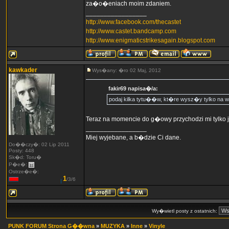
za�o�eniach moim zdaniem.
_________________
http://www.facebook.com/thecastet
http://www.castet.bandcamp.com
http://www.enigmaticstrikesagain.blogspot.com
kawkader
Wys�any: �ro 02 Maj, 2012
fakir69 napisa�/a:
podaj kilka tytu��w, kt�re wysz�y tylko na w
Teraz na momencie do g�owy przychodzi mi tylko j
_________________
Miej wyjebane, a b�dzie Ci dane.
Do��czy�: 02 Lip 2011
Posty: 448
Sk�d: Toru�
P�e�:
Ostrze�e�:
1
/3/6
Wy�wietl posty z ostatnich:
PUNK FORUM Strona G��wna
»
MUZYKA
»
Inne
»
Vinyle