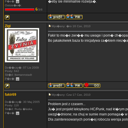
�eby sie minimalnie rozwija�.
P�e�:
Ostrze�e�:
6
/3/6
Zigi
Wys�any: �ro 16 Cze, 2010
Fakir to mo�e zwr�� mu uwage i pom� ch�opako
Bo jakakolwiek baza to inicjatywa ca�kiem niez�a
Do��czy�: 07 Lis 2009
Posty: 642
Sk�d: litzmannstadt
P�e�:
fakir69
Wys�any: Czw 17 Cze, 2010
Do��czy�: 30 Maj 2005
Problem jest z czasem...
Posty: 116
Ju� jest projekt leksykonu HC/Punk, nad kt�rym p
Sk�d: Ruda �laska
P�e�:
uwzgl�dnione; na chuj w sumie mam pomaga� w jak
Dla zainteresowanych poni�ej robocza wersja polsk