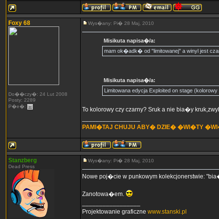
Foxy 68
Wys�any: Pi� 28 Maj, 2010
Misikuta napisa�/a:
mam ok�adk� od "limitowanej" a winyl jest czar
Misikuta napisa�/a:
Limitowana edycja Exploited on stage (kolorowy 
Do��czy�: 24 Lut 2008
Posty: 2289
P�e�:
To kolorowy czy czarny? Sruk a nie bia�y kruk,zw
_________________
PAMI�TAJ CHUJU ABY� DZIE� �WI�TY �W
Stanzberg
Wys�any: Pi� 28 Maj, 2010
Dead Press
Nowe poj�cie w punkowym kolekcjonerstwie: "bia�
Zanotowa�em.
_________________
Projektowanie graficzne
www.stanski.pl