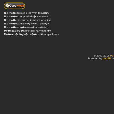
Nie mo�esz
pisa� nowych temat�w
Nie mo�esz
odpowiada� w tematach
Nie mo�esz
zmienia� swoich post�w
Nie mo�esz
usuwa� swoich post�w
Nie mo�esz
g�osowa� w ankietach
Mo�esz
za��cza� pliki na tym forum
Mo�esz
�ci�ga� za��czniki na tym forum
© 2002-2013
Pu
Powered by
phpBB
mo