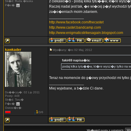
z ciekawo�ci - podaj kilka tytu��w, kt�re wysz�y
Sk�d: Ruda �laska
P�e�:
Raczej nadal jest tak, �e wi�cej p�yt wychodzi t
za�o�eniach moim zdaniem.
_________________
http://www.facebook.com/thecastet
http://www.castet.bandcamp.com
http://www.enigmaticstrikesagain.blogspot.com
kawkader
Wys�any: �ro 02 Maj, 2012
fakir69 napisa�/a:
podaj kilka tytu��w, kt�re wysz�y tylko na w
Teraz na momencie do g�owy przychodzi mi tylko j
_________________
Miej wyjebane, a b�dzie Ci dane.
Do��czy�: 02 Lip 2011
Posty: 448
Sk�d: Toru�
P�e�:
Ostrze�e�:
1
/3/6
Wy�wietl posty z ostatnich: