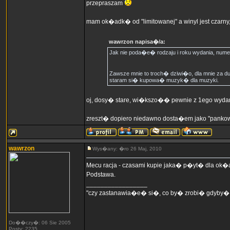
przepraszam
mam ok�adk� od "limitowanej" a winyl jest czarny
wawrzon napisa�/a:
Jak nie poda�e� rodzaju i roku wydania, numer
Zawsze mnie to troch� dziwi�o, dla mnie za du
staram si� kupowa� muzyk� dla muzyki.
oj, dosy� stare, wi�kszo�� pewnie z 1ego wydan
zreszt� dopiero niedawno dosta�em jako "pankow
wawrzon
Wys�any: �ro 26 Maj, 2010
Mecu racja - czasami kupie jaka� p�yt� dla ok�ad
Podstawa.
_________________
"czy zastanawia�e� si�, co by� zrobi� gdyby�
Do��czy�: 06 Sie 2005
Posty: 2235