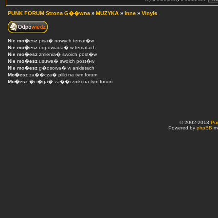
PUNK FORUM Strona G��wna
»
MUZYKA
»
Inne
»
Vinyle
Nie mo�esz
pisa� nowych temat�w
Nie mo�esz
odpowiada� w tematach
Nie mo�esz
zmienia� swoich post�w
Nie mo�esz
usuwa� swoich post�w
Nie mo�esz
g�osowa� w ankietach
Mo�esz
za��cza� pliki na tym forum
Mo�esz
�ci�ga� za��czniki na tym forum
© 2002-2013
Pu
Powered by
phpBB
mo