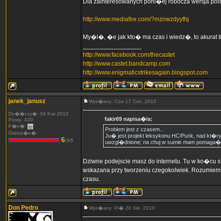
Dla zainteresowanych poni�ej robocza wersja polsk
http://www.mediafire.com/?mznwzdyyfhj
My�l�, �e jak kto� ma czas i wiedz�, to akurat 
_________________
http://www.facebook.com/thecastet
http://www.castet.bandcamp.com
http://www.enigmaticstrikesagain.blogspot.com
janek_janusz
Wys�any: Czw 17 Cze, 2010
Do��czy�: 04 Kwi 2010
fakir69 napisa�/a:
Posty: 420
P�e�:
Problem jest z czasem...
Ostrze�e�:
Ju� jest projekt leksykonu HC/Punk, nad kt�r
6
/3/6
uwzgl�dnione; na chuj w sumie mam pomaga� w 
Dziwne podejscie masz do internetu. Tu w ko�cu s� 
wskazana przy tworzeniu czegokolwiek. Rozumiem �e
czasu.
Don Pedro
Wys�any: Pi� 20 Sie, 2010