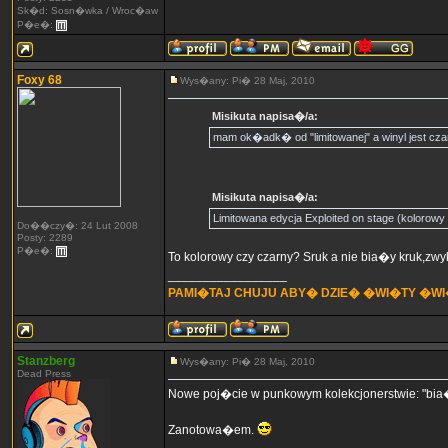
Sk�d: Sosn�wka / Wroc�aw
P�e�:
Foxy 68
Wys�any: Pi� 28 Maj, 2010
Misikuta napisa�/a:
mam ok�adk� od "limitowanej" a winyl jest czar
Misikuta napisa�/a:
Limitowana edycja Exploited on stage (kolorowy 
Do��czy�: 24 Lut 2008
Posty: 2289
P�e�:
To kolorowy czy czarny? Sruk a nie bia�y kruk,zw
_________________
PAMI�TAJ CHUJU ABY� DZIE� �WI�TY �W
Stanzberg
Wys�any: Pi� 28 Maj, 2010
Dead Press
Nowe poj�cie w punkowym kolekcjonerstwie: "bia�
Zanotowa�em.