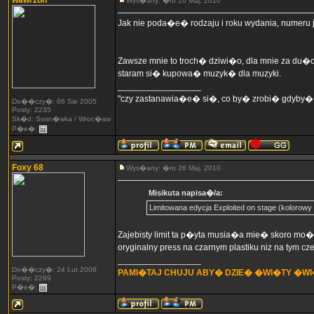
wawrzon
Wys�any: �ro 26 Maj, 2010
Jak nie poda�e� rodzaju i roku wydania, numeru j
Zawsze mnie to troch� dziwi�o, dla mnie za du�o
staram si� kupowa� muzyk� dla muzyki.
_________________
"czy zastanawia�e� si�, co by� zrobi� gdyby�
Do��czy�: 06 Sie 2005
Posty: 2235
Sk�d: Sosn�wka / Wroc�aw
P�e�:
Foxy 68
Wys�any: �ro 26 Maj, 2010
Misikuta napisa�/a:
Limitowana edycja Exploited on stage (kolorowy 
Zajebisty limit ta p�yta musia�a mie� skoro mo�
oryginalny press na czarnym plastiku niz na tym cz
_________________
Do��czy�: 24 Lut 2008
PAMI�TAJ CHUJU ABY� DZIE� �WI�TY �W
Posty: 2289
P�e�: