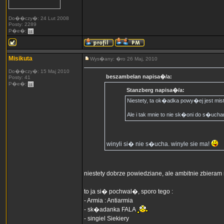
Do��czy�: 24 Lut 2008
Posty: 2289
P�e�:
Misikuta
Wys�any: �ro 26 Maj, 2010
Do��czy�: 15 Maj 2010
beszambelan napisa�/a:
Posty: 41
P�e�:
Stanzberg napisa�/a:
Niestety, ta ok�adka powy�ej jest mi
Ale i tak mnie to nie sk�oni do s�uchani
winyli si� nie s�ucha. winyle sie ma!
niestety dobrze powiedziane, ale ambitnie zbiera
to ja si� pochwal�, sporo tego :
- Armia : Antiarmia
- sk�adanka FALA
- singiel Siekiery