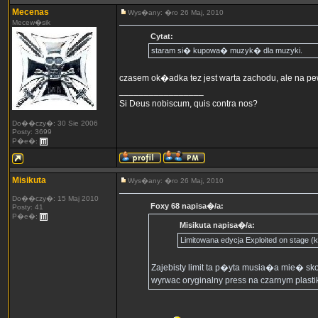
Mecenas
Wys�any: �ro 26 Maj, 2010
Mecew�sik
Cytat:
staram si� kupowa� muzyk� dla muzyki.
czasem ok�adka tez jest warta zachodu, ale na p
_________________
Si Deus nobiscum, quis contra nos?
Do��czy�: 30 Sie 2006
Posty: 3699
P�e�:
Misikuta
Wys�any: �ro 26 Maj, 2010
Do��czy�: 15 Maj 2010
Foxy 68 napisa�/a:
Posty: 41
P�e�:
Misikuta napisa�/a:
Limitowana edycja Exploited on stage (k
Zajebisty limit ta p�yta musia�a mie� sk
wyrwac oryginalny press na czarnym plastik