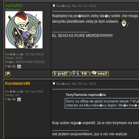
suchy693
Wys�any: Nie 26 Lut, 2012
Moderator
Najlepiej na po�kach zeby sta�y sobie ,nie moga l
skrzynki plastikowe zeby je tam ustawic
_________________
EL SEXO AS PURE MERDE!!!!!!!!!!!!!!
Do��czy�: 19 Cze 2010
Posty: 4114
Sk�d: GROCHOW CROSS
P�e�:
Kociolators86
Wys�any: Nie 26 Lut, 2012
Do��czy�: 05 Cze 2011
TonyTarntula napisa�/a:
Posty: 24
P�e�:
Sorry za offtop ale gdzie trzymacie winyle ?
zbieram od kilku miesi�cy dopiro. Mo�e kto� p
Kup sobie rega� expedit. Ja w nim trzymam na win
_________________
nie jestem wojownikiem, juz o nic nie walcze