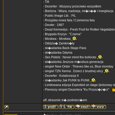
- Tilt
- Dezerter : Wszyscy przeciwko wszystkim
- Bielizna : Wiara, nadzieja, mi�o�� i inwigilacja
- Public Image Ltd. : PiL
- Rosyjska nowa fala / Czerwona fala
- Deuter : 1987
- Dead Kennedys - Fresh Fruit for Rotten Vegetable
- Brygada Kryzys : "Czarna"
- Moskwa - Moskwa
- Oddzia� Zamkni�ty
- sk�adanka Back-Stage Pass
- sk�adanka Gdynia
- Sex Pistols : Never mind the bollocks
- sk�adanka Jeszcze m�odsza generacja
- singiel New Order : Thieves like us, Blue monday
- singiel TZN Xenna : Dzieci z brudnej ulicy
- Dezerter : Kolaboracja II
- sk�adanka Jak PUNK to PUNK
- Limitowana edycja Exploited on stage (kolorowy w
- Pierwszy singiel Dezertera "Ku Przysz�o�ci"
uff..strasznie si� podnieci�em