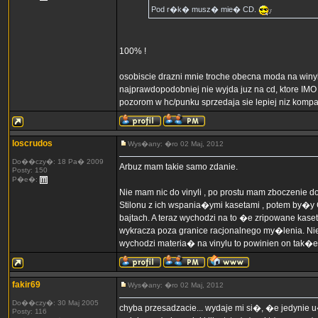
Pod r�k� musz� mie� CD.
100% !
osobiscie drazni mnie troche obecna moda na winyle,
najprawdopodobniej nie wyjda juz na cd, ktore IM
pozorom w hc/punku sprzedaja sie lepiej niz kompakt
loscrudos
Wys�any: �ro 02 Maj, 2012
Do��czy�: 18 Pa� 2009
Arbuz mam takie samo zdanie.
Posty: 150
P�e�:
Nie mam nic do vinyli , po prostu mam zboczenie
Stilonu z ich wspania�ymi kasetami , potem by�y
bajtach. A teraz wychodzi na to �e zripowane ka
wykracza poza granice racjonalnego my�lenia. N
wychodzi materia� na vinylu to powinien on ta
fakir69
Wys�any: �ro 02 Maj, 2012
Do��czy�: 30 Maj 2005
chyba przesadzacie... wydaje mi si�, �e jedynie
Posty: 116