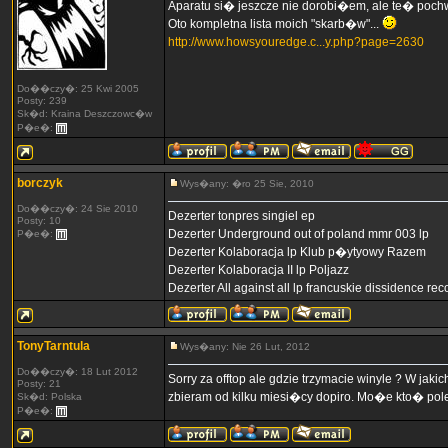
Aparatu si� jeszcze nie dorobi�em, ale te� pochw
Oto kompletna lista moich "skarb�w"...
http://www.howsyouredge.c...y.php?page=2630
Do��czy�: 25 Kwi 2005
Posty: 239
Sk�d: Kraina Deszczowc�w
P�e�:
borczyk
Wys�any: �ro 25 Sie, 2010
Do��czy�: 24 Sie 2010
Dezerter tonpres singiel ep
Posty: 10
Dezerter Underground out of poland mmr 003 lp
P�e�:
Dezerter Kolaboracja lp Klub p�ytyowy Razem
Dezerter Kolaboracja II lp Poljazz
Dezerter All against all lp francuskie dissidence r
TonyTarntula
Wys�any: Nie 26 Lut, 2012
Do��czy�: 18 Lut 2012
Sorry za offtop ale gdzie trzymacie winyle ? W j
Posty: 21
zbieram od kilku miesi�cy dopiro. Mo�e kto� pole
Sk�d: Polska
P�e�: