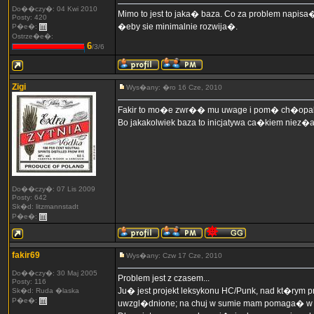
Do��czy�: 04 Kwi 2010
Mimo to jest to jaka� baza. Co za problem napisa� 
Posty: 420
�eby sie minimalnie rozwija�.
P�e�:
Ostrze�e�:
6
/3/6
Zigi
Wys�any: �ro 16 Cze, 2010
Fakir to mo�e zwr�� mu uwage i pom� ch�opako
Bo jakakolwiek baza to inicjatywa ca�kiem niez�a
Do��czy�: 07 Lis 2009
Posty: 642
Sk�d: litzmannstadt
P�e�:
fakir69
Wys�any: Czw 17 Cze, 2010
Do��czy�: 30 Maj 2005
Problem jest z czasem...
Posty: 116
Ju� jest projekt leksykonu HC/Punk, nad kt�rym p
Sk�d: Ruda �laska
P�e�:
uwzgl�dnione; na chuj w sumie mam pomaga� w jak