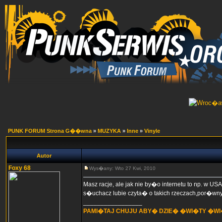
PUNK FORUM Strona G��wna
»
MUZYKA
»
Inne
»
Vinyle
Autor
Foxy 68
Wys�any: Wto 27 Kwi, 2010
Masz racje, ale jak nie by�o internetu to np. w US
s�uchacz lubie czyta� o takich rzeczach,por�wn
_________________
PAMI�TAJ CHUJU ABY� DZIE� �WI�TY �W