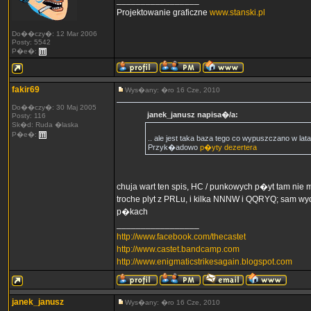
_________________
Projektowanie graficzne
www.stanski.pl
Do��czy�: 12 Mar 2006
Posty: 5542
P�e�:
fakir69
Wys�any: �ro 16 Cze, 2010
Do��czy�: 30 Maj 2005
janek_janusz napisa�/a:
Posty: 116
Sk�d: Ruda �laska
P�e�:
.. ale jest taka baza tego co wypuszczano w lat
Przyk�adowo
p�yty dezertera
chuja wart ten spis, HC / punkowych p�yt tam nie m
troche plyt z PRLu, i kilka NNNW i QQRYQ; sam wy
p�kach
_________________
http://www.facebook.com/thecastet
http://www.castet.bandcamp.com
http://www.enigmaticstrikesagain.blogspot.com
janek_janusz
Wys�any: �ro 16 Cze, 2010