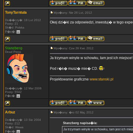
TonyTarntula
Wys�any: Nie 26 Lut, 2012
Do��czy�: 18 Lut 2012
Okej dzi�ki za odpowiedzi, inwestuj� w tego expe
Posty: 21
Sk�d: Polska
P�e�:
Stanzberg
Wys�any: Czw 26 Kwi, 2012
Dead Press
Ja trzymam winyle w schowku, tam jest ich miejsce!
Pod r�k� musz� mie� CD.
_________________
Projektowanie graficzne
www.stanski.pl
Do��czy�: 12 Mar 2006
Posty: 5542
P�e�:
Arbuz
Wys�any: �ro 02 Maj, 2012
Do��czy�: 13 Sie 2004
Stanzberg napisa�/a:
Posty: 212
Sk�d: Wawa
Ja trzymam winyle w schowku, tam jest ich miej
P�e�: