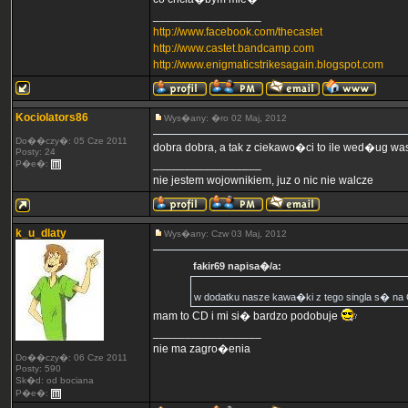
_________________
http://www.facebook.com/thecastet
http://www.castet.bandcamp.com
http://www.enigmaticstrikesagain.blogspot.com
Kociolators86
Wys�any: �ro 02 Maj, 2012
Do��czy�: 05 Cze 2011
dobra dobra, a tak z ciekawo�ci to ile wed�ug was t
Posty: 24
_________________
P�e�:
nie jestem wojownikiem, juz o nic nie walcze
k_u_dlaty
Wys�any: Czw 03 Maj, 2012
fakir69 napisa�/a:
w dodatku nasze kawa�ki z tego singla s� na CD
mam to CD i mi si� bardzo podobuje
_________________
nie ma zagro�enia
Do��czy�: 06 Cze 2011
Posty: 590
Sk�d: od bociana
P�e�: