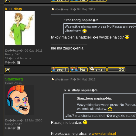
k_u_dlaty
Wys�any: Pi� 04 Maj, 2012
Stanzberg napisa�/a:
Wszystkie planowane przez No Passaran reedyc
ultrawkurw.
tylko? ma cienia nadzieii �e wyjdzie na cd?
_________________
nie ma zagro�enia
Do��czy�: 06 Cze 2011
Posty: 590
Sk�d: od bociana
P�e�:
Stanzberg
Wys�any: Pi� 04 Maj, 2012
Dead Press
k_u_dlaty napisa�/a:
Stanzberg napisa�/a:
Wszystkie planowane przez No Passara
we mnie ultrawkurw.
tylko? ma cienia nadzieii �e wyjdzie na c
Do��czy�: 12 Mar 2006
Raczej nie bardzo.
Posty: 5542
_________________
P�e�:
Projektowanie graficzne
www.stanski.pl