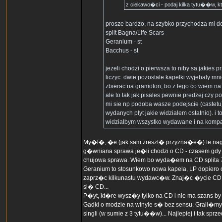
z ciekawo�ci - podaj kilka tytu��w, 
prosze bardzo, na szybko przychodza mi do
split Bagna/Life Scars
Geranium - st
Bacchus - st
jezeli chodzi o pierwsza to niby sa jakies 
liczyc. dwie pozostale kapelki wyjebaly mni
zbierac na gramofon, bo z tego co wiem na k
ale to tak jak pisales pewnie predzej czy p
mi sie np podoba wasze podejscie (castetu)
wydanych plyt jakie widzialem ostatnio). i t
widzialbym wszystko wydawane i na kompa
My�l�, �e (jak sam zreszt� przyzna�e�) te nagra
g�wniana sprawa je�li chodzi o CD - czasem gdy o
chujowa sprawa. Wiem bo wyda�em na CD splita 
Geranium to stosunkowo nowa kapela, LP dopiero co
zaprz�c kilkunastu wydawc�w. Znaj�c �ycie CD to
si� CD...
P�yt, kt�re wysz�y tylko na CD i nie ma szans by
Gadki o modzie na winyle s� bez sensu. Grali�my 
singli (w sumie z 3 tytu��w)... Najlepiej i tak sprz