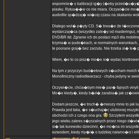
wspomnie� o kalibracji ig�y (�eby przed�u�y� �y
piasku. Rytua��w co nie miara. Oczywi�cie mo�na
audiofile sp�dzaj� wi�cej czasu na skakaniu wo
Dlatego wol� p�yty CD. S� trwa�e (te t�oczone, 
wystarczaj�ca (wszystko zale�y od masteringu), 
DVD/BR itd. Zgranie ich do postaci mp3 dla mobiln
trzyma� w pude�kach, w normalnych warunkach, ni
te poorane graj� bez zarzutu. Nie trzeba si� te� 
Wiem, �e to co pisz� mo�e si� wydac kontrower
Na tym z przyczyn bud�etowych s�ucham moich
Monofiniczny radiodtwarzacz - chyba jedyny w swo
Oczywi�cie, chcia�bym mie� par� fajnych vinyli d
Mo�e kiedy�, kiedy b�d� zarabia� jak cz�owiek p
Dodam jeszcze, �e troch� �mieszy mnie to jak l
Prawda jest taka, �e s�uchaj�c ulubionej muzyki 
obchodzi ich z czego ona gra.
Szczytem wszystkie
jego wieku zakres s�yszalnych przez niego d�
si� tak kurewsko dziecinni, �e mo�na im wszyst
wzwodem, kiedy my�l� o ludzkiej naiwno�ci i elit