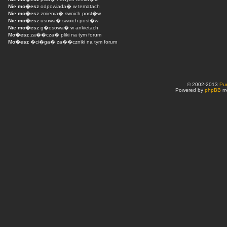
Nie mo�esz
odpowiada� w tematach
Nie mo�esz
zmienia� swoich post�w
Nie mo�esz
usuwa� swoich post�w
Nie mo�esz
g�osowa� w ankietach
Mo�esz
za��cza� pliki na tym forum
Mo�esz
�ci�ga� za��czniki na tym forum
© 2002-2013
Pu
Powered by
phpBB
mo