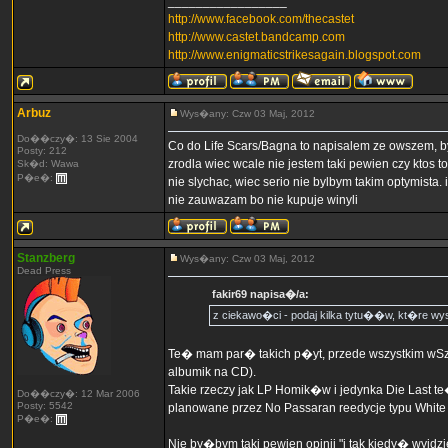
_________________
http://www.facebook.com/thecastet
http://www.castet.bandcamp.com
http://www.enigmaticstrikesagain.blogspot.com
Arbuz
Wys�any: Czw 03 Maj, 2012
Do��czy�: 13 Sie 2004
Co do Life Scars/Bagna to napisalem ze owszem, by
Posty: 212
zrodla wiec wcale nie jestem taki pewien czy ktos t
Sk�d: Wawa
P�e�:
nie slychac, wiec serio nie bylbym takim optymista.
nie zauwazam bo nie kupuje winyli
Stanzberg
Wys�any: Czw 03 Maj, 2012
Dead Press
fakir69 napisa�/a:
z ciekawo�ci - podaj kilka tytu��w, kt�re wy
Te� mam par� takich p�yt, przede wszystkim wSz
albumik na CD).
Takie rzeczy jak LP Homik�w i jedynka Die Last te
Do��czy�: 12 Mar 2006
Posty: 5542
planowane przez No Passaran reedycje typu White
P�e�:
Nie by�bym taki pewien opinii "i tak kiedy� wyjdz