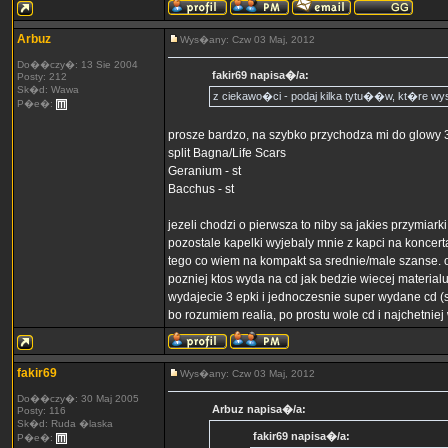
Arbuz
Wys�any: Czw 03 Maj, 2012
Do��czy�: 13 Sie 2004
fakir69 napisa�/a:
Posty: 212
Sk�d: Wawa
z ciekawo�ci - podaj kilka tytu��w, kt�re wy
P�e�:
prosze bardzo, na szybko przychodza mi do glowy 3
split Bagna/Life Scars
Geranium - st
Bacchus - st
jezeli chodzi o pierwsza to niby sa jakies przymiar
pozostale kapelki wyjebaly mnie z kapci na koncert
tego co wiem na kompakt sa srednie/male szanse. opro
pozniej ktos wyda na cd jak bedzie wiecej materialu
wydajecie 3 epki i jednoczesnie super wydane cd (ser
bo rozumiem realia, po prostu wole cd i najchetni
fakir69
Wys�any: Czw 03 Maj, 2012
Do��czy�: 30 Maj 2005
Arbuz napisa�/a:
Posty: 116
Sk�d: Ruda �laska
fakir69 napisa�/a:
P�e�: