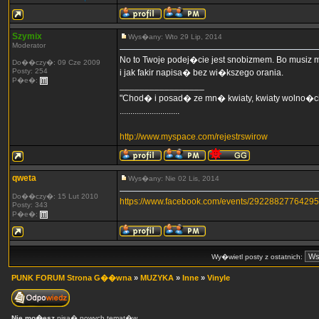
Szymix
Wys�any: Wto 29 Lip, 2014
Moderator
No to Twoje podej�cie jest snobizmem. Bo mus
Do��czy�: 09 Cze 2009
Posty: 254
i jak fakir napisa� bez wi�kszego orania.
P�e�:
_________________
"Chod� i posad� ze mn� kwiaty, kwiaty wolno�ci
............................
http://www.myspace.com/rejestrswirow
qweta
Wys�any: Nie 02 Lis, 2014
Do��czy�: 15 Lut 2010
https://www.facebook.com/events/29228827764295
Posty: 343
P�e�:
Wy�wietl posty z ostatnich:
PUNK FORUM Strona G��wna
»
MUZYKA
»
Inne
»
Vinyle
Nie mo�esz
pisa� nowych temat�w