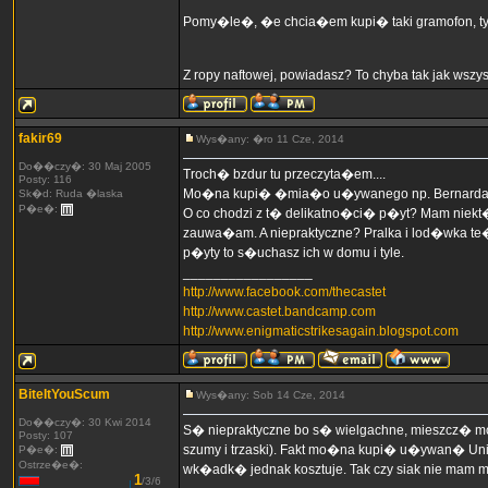
Pomy�le�, �e chcia�em kupi� taki gramofon, ty
Z ropy naftowej, powiadasz? To chyba tak jak wszy
fakir69
Wys�any: �ro 11 Cze, 2014
Do��czy�: 30 Maj 2005
Troch� bzdur tu przeczyta�em....
Posty: 116
Mo�na kupi� �mia�o u�ywanego np. Bernarda z Unit
Sk�d: Ruda �laska
P�e�:
O co chodzi z t� delikatno�ci� p�yt? Mam niekt�r
zauwa�am. A niepraktyczne? Pralka i lod�wka t
p�yty to s�uchasz ich w domu i tyle.
_________________
http://www.facebook.com/thecastet
http://www.castet.bandcamp.com
http://www.enigmaticstrikesagain.blogspot.com
BiteItYouScum
Wys�any: Sob 14 Cze, 2014
Do��czy�: 30 Kwi 2014
S� niepraktyczne bo s� wielgachne, mieszcz� 
Posty: 107
szumy i trzaski). Fakt mo�na kupi� u�ywan� Un
P�e�:
Ostrze�e�:
wk�adk� jednak kosztuje. Tak czy siak nie mam mi
1
/3/6