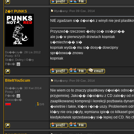
Z�Y PUNKS
Wys�any: Pon 09 Cze, 2014
NIE zgadzam si� d�wi�k z winyli nie jest plastik
_________________
Przyszed� rzeczowo �eby co� osi�gn��
ale ju� w pierwszych drzwiach kopniak
u�miechn�� si�
kopniak wyda� mu si� dosy� dowcipny
Do��czy�: 28 Lis 2012
spr�bowa� znowu
Posty: 873
kopniak
Sk�d: Doliny i G�ry
P�e�:
BiteItYouScum
Wys�any: Pon 09 Cze, 2014
Do��czy�: 30 Kwi 2014
Nie wiem co to znaczy plastikowy d�wi�k odno�nie
Posty: 107
przyjemniej. Jako�� d�wi�ku z CD zale�y od mas
P�e�:
Ostrze�e�:
zaaplikowanej kompresji i korekcji pozbawia dyn
1
/3/6
�wietnie i takie, kt�re r�n� uszy. Problemem odn
kt�ry nie ora p�yty, wymiana igie� co kilkaset
kiedykolwiek sprzedawa�y si� lepiej od CD. No