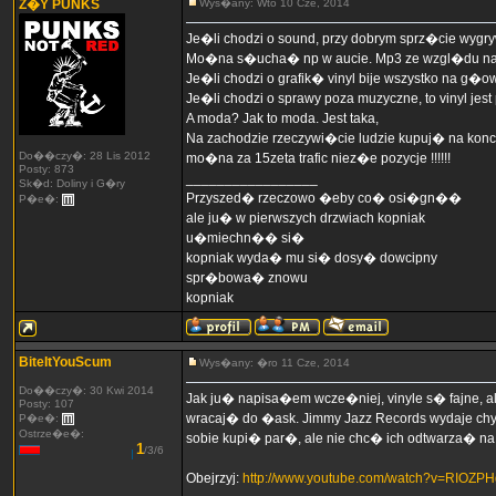
Z�Y PUNKS
Wys�any: Wto 10 Cze, 2014
Je�li chodzi o sound, przy dobrym sprz�cie wygr
Mo�na s�ucha� np w aucie. Mp3 ze wzgl�du na s�
Je�li chodzi o grafik� vinyl bije wszystko na g�
Je�li chodzi o sprawy poza muzyczne, to vinyl jest 
A moda? Jak to moda. Jest taka,
Na zachodzie rzeczywi�cie ludzie kupuj� na koncer
Do��czy�: 28 Lis 2012
mo�na za 15zeta trafic niez�e pozycje !!!!!!
Posty: 873
_________________
Sk�d: Doliny i G�ry
Przyszed� rzeczowo �eby co� osi�gn��
P�e�:
ale ju� w pierwszych drzwiach kopniak
u�miechn�� si�
kopniak wyda� mu si� dosy� dowcipny
spr�bowa� znowu
kopniak
BiteItYouScum
Wys�any: �ro 11 Cze, 2014
Do��czy�: 30 Kwi 2014
Jak ju� napisa�em wcze�niej, vinyle s� fajne, 
Posty: 107
wracaj� do �ask. Jimmy Jazz Records wydaje ch
P�e�:
Ostrze�e�:
sobie kupi� par�, ale nie chc� ich odtwarza� na
1
/3/6
Obejrzyj:
http://www.youtube.com/watch?v=RIOZP