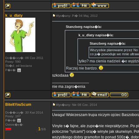
k_u_dlaty
Wys�any: Pi� 04 Maj, 2012
Stanzberg napisa�/a:
k_u_dlaty napisa�/a:
Stanzberg napisa�/a:
Wszystkie planowane przez No P
co ju� powoduje we mnie ultra
Do��czy�: 06 Cze 2011
tylko? ma cienia nadzieii �e wyjdz
Posty: 590
Sk�d: od bociana
Raczej nie bardzo.
P�e�:
szkodaaa
_________________
nie ma zagro�enia
BiteItYouScum
Wys�any: Nie 08 Cze, 2014
Do��czy�: 30 Kwi 2014
Uwaga! Wskrzeszam trupa niczym ojciec Baszobor
Posty: 107
P�e�:
Ostrze�e�:
Vinyle s� fajne, ale zupe�nie niepraktyczne. Po
1
/3/6
potocznie "rylcami") oraj� winyle jak skurwisyn. 
wszystkiego dobry gramofon to ponad 500z�, dobr