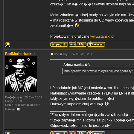
czeka� 5 lat a� kto� �askawie uzbiera hajs na w
Moim zdaniem �adnej mody na winyle nie ma. Jest 
– ma rozliczne w stosunku do CD wady kt�rych ni
zwolennik�w.
_________________
Projektowanie graficzne
www.stanski.pl
BadMotherfucker
Wys�any: Czw 03 Maj, 2012
Arbuz napisa�/a:
inna sprawa ze pewnie faktycznie jest sporo tyt
LP podobnie jak MC jest materia�em dla koneser
Natomiast wydawanie czego� TYLKO na LP jest dla 
Do��czy�: 25 Cze 2009
faktycznym wyj�ciem do publiczno�ci
Posty: 2818
I takowym kapelom chuj w dup�
Sk�d: si� bior� dzieci?
P�e�:
_________________
"Z ka�dym dniem mojego �ycia zwi�ksza si� ni
"Kto� zapyta� mnie: czym jest punk? Kopn��em w
Odpowiedzia�em: nie, to jest trendy"