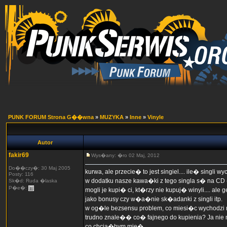
PUNK FORUM Strona G��wna
»
MUZYKA
»
Inne
»
Vinyle
Autor
fakir69
Wys�any: �ro 02 Maj, 2012
Do��czy�: 30 Maj 2005
kurwa, ale przecie� to jest singiel.... ile� singli 
Posty: 116
w dodatku nasze kawa�ki z tego singla s� na CD (p
Sk�d: Ruda �laska
P�e�:
mogli je kupi� ci, kt�rzy nie kupuj� winyli.... ale 
jako bonusy czy w�a�nie sk�adanki z singli itp.
w og�le bezsensu problem, co miesi�c wychodzi na
trudno znale�� co� fajnego do kupienia? Ja nie ma
co chcia�bym mie�