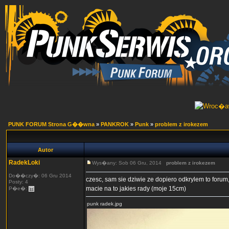
PUNK FORUM Strona G��wna
»
PANKROK
»
Punk
»
problem z irokezem
Autor
RadekLoki
Wys�any: Sob 06 Gru, 2014
problem z irokezem
Do��czy�: 06 Gru 2014
czesc, sam sie dziwie ze dopiero odkrylem to foru
Posty: 4
macie na to jakies rady (moje 15cm)
P�e�:
punk radek.jpg