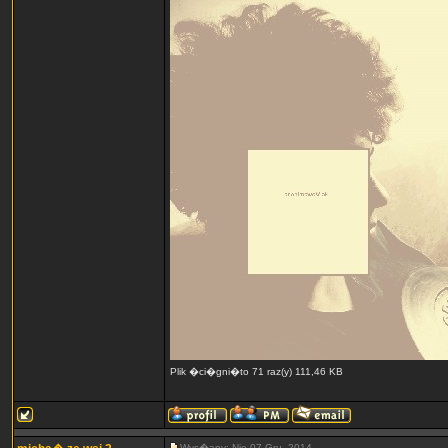
Plik �ci�gni�to 71 raz(y) 111,46 KB
Wys�any: Nie 07 Gru, 2014