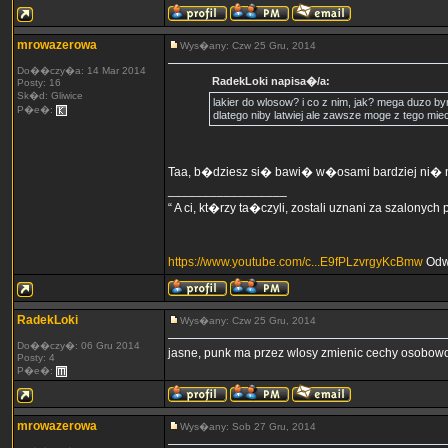
mrowazerowa
Wys�any: Czw 25 Gru, 2014
Do��czy�a: 14 Mar 2014
RadekLoki napisa�/a:
Posty: 16
Sk�d: Gliwice
lakier do wlosow? i co z nim, jak? mega duzo by
P�e�:
dlatego niby latwiej ale zawsze moge z tego miec 
Taa, b�dziesz si� bawi� w�osami bardziej ni� n
_________________
“ A ci, kt�rzy ta�czyli, zostali uznani za szalonych
https://www.youtube.com/c...E9fPLzvrgyKcBmw
Odw
RadekLoki
Wys�any: Czw 25 Gru, 2014
Do��czy�: 06 Gru 2014
jasne, punk ma przez wlosy zmienic cechy osobowos
Posty: 4
P�e�:
mrowazerowa
Wys�any: Sob 27 Gru, 2014