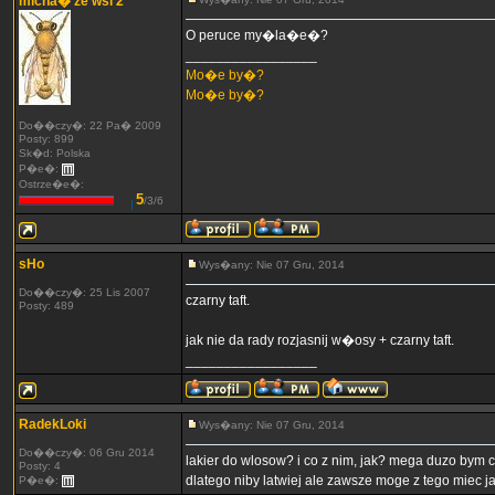
micha� ze wsi 2
O peruce my�la�e�?
_________________
Mo�e by�?
Mo�e by�?
Do��czy�: 22 Pa� 2009
Posty: 899
Sk�d: Polska
P�e�:
Ostrze�e�:
5
/3/6
sHo
Wys�any: Nie 07 Gru, 2014
Do��czy�: 25 Lis 2007
czarny taft.
Posty: 489
jak nie da rady rozjasnij w�osy + czarny taft.
_________________
RadekLoki
Wys�any: Nie 07 Gru, 2014
Do��czy�: 06 Gru 2014
lakier do wlosow? i co z nim, jak? mega duzo bym c
Posty: 4
dlatego niby latwiej ale zawsze moge z tego miec ja
P�e�: