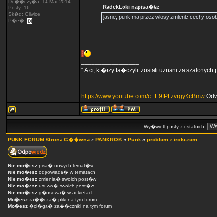
Do��czy�a: 14 Mar 2014
RadekLoki napisa�/a:
Posty: 16
Sk�d: Gliwice
jasne, punk ma przez wlosy zmienic cechy osob
P�e�:
_________________
“ A ci, kt�rzy ta�czyli, zostali uznani za szalonych
https://www.youtube.com/c...E9fPLzvrgyKcBmw
Odw
Wy�wietl posty z ostatnich:
PUNK FORUM Strona G��wna
»
PANKROK
»
Punk
»
problem z irokezem
Nie mo�esz
pisa� nowych temat�w
Nie mo�esz
odpowiada� w tematach
Nie mo�esz
zmienia� swoich post�w
Nie mo�esz
usuwa� swoich post�w
Nie mo�esz
g�osowa� w ankietach
Mo�esz
za��cza� pliki na tym forum
Mo�esz
�ci�ga� za��czniki na tym forum