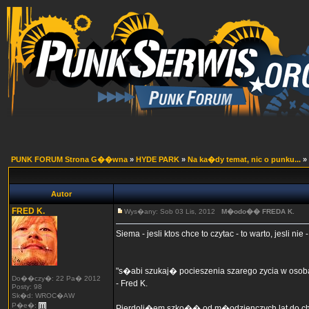
PUNK FORUM Strona G��wna
»
HYDE PARK
»
Na ka�dy temat, nic o punku...
»
Autor
FRED K.
Wys�any: Sob 03 Lis, 2012
M�odo�� FREDA K.
Siema - jesli ktos chce to czytac - to warto, jesli n
"s�abi szukaj� pocieszenia szarego zycia w osobach
Do��czy�: 22 Pa� 2012
- Fred K.
Posty: 98
Sk�d: WROC�AW
P�e�:
Pierdoli�em szko�� od m�odzienczych lat do chu