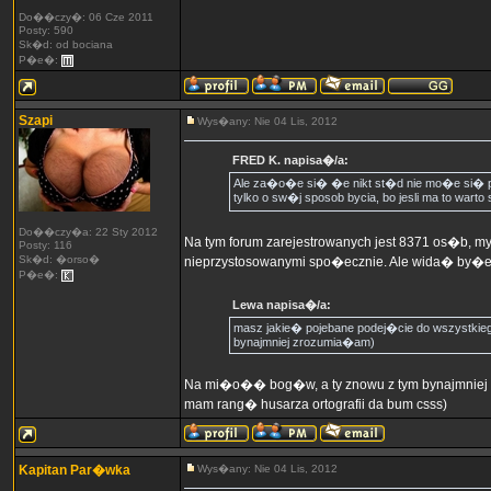
Do��czy�: 06 Cze 2011
Posty: 590
Sk�d: od bociana
P�e�:
Szapi
Wys�any: Nie 04 Lis, 2012
FRED K. napisa�/a:
Ale za�o�e si� �e nikt st�d nie mo�e si� 
tylko o sw�j sposob bycia, bo jesli ma to warto
Do��czy�a: 22 Sty 2012
Na tym forum zarejestrowanych jest 8371 os�b,
Posty: 116
Sk�d: �orso�
nieprzystosowanymi spo�ecznie. Ale wida� by�e�
P�e�:
Lewa napisa�/a:
masz jakie� pojebane podej�cie do wszystkiego
bynajmniej zrozumia�am)
Na mi�o�� bog�w, a ty znowu z tym bynajmniej
mam rang� husarza ortografii da bum csss)
Kapitan Par�wka
Wys�any: Nie 04 Lis, 2012