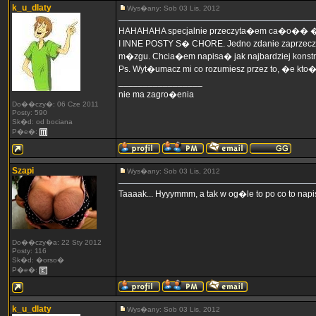
k_u_dlaty
Wys�any: Sob 03 Lis, 2012
HAHAHAHA specjalnie przeczyta�em ca�o�� �e
I INNE POSTY S� CHORE. Jedno zdanie zaprzecza 
m�zgu. Chcia�em napisa� jak najbardziej konstru
Ps. Wyt�umacz mi co rozumiesz przez to, �e kto� 
_________________
nie ma zagro�enia
Do��czy�: 06 Cze 2011
Posty: 590
Sk�d: od bociana
P�e�:
Szapi
Wys�any: Sob 03 Lis, 2012
Taaaak... Hyyymmm, a tak w og�le to po co to n
Do��czy�a: 22 Sty 2012
Posty: 116
Sk�d: �orso�
P�e�:
k_u_dlaty
Wys�any: Sob 03 Lis, 2012