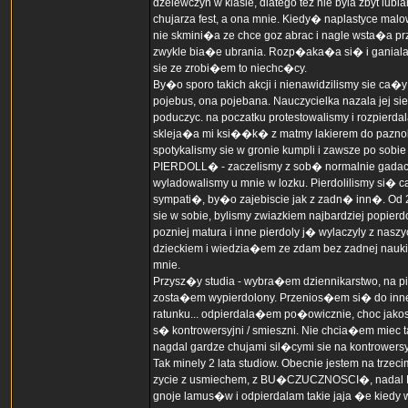
dzeiewczyn w klasie, dlatego tez nie byla zbyt lu
chujarza fest, a ona mnie. Kiedy� naplastyce ma
nie skmini�a ze chce goz abrac i nagle wsta�a 
zwykle bia�e ubrania. Rozp�aka�a si� i ganiala
sie ze zrobi�em to niechc�cy.
By�o sporo takich akcji i nienawidzilismy sie ca�y 
pojebus, ona pojebana. Nauczycielka nazala jej s
poduczyc. na poczatku protestowalismy i rozpierd
skleja�a mi ksi��k� z matmy lakierem do paznokc
spotykalismy sie w gronie kumpli i zawsze po sobie
PIERDOLL� - zaczelismy z sob� normalnie gadac, us
wyladowalismy u mnie w lozku. Pierdolilismy si�
sympati�, by�o zajebiscie jak z zadn� inn�. Od 2 w
sie w sobie, bylismy zwiazkiem najbardziej popierd
pozniej matura i inne pierdoly j� wylaczyly z naszy
dzieckiem i wiedzia�em ze zdam bez zadnej nauki 
mnie.
Przysz�y studia - wybra�em dziennikarstwo, na pi
zosta�em wypierdolony. Przenios�em si� do in
ratunku... odpierdala�em po�owicznie, choc jako
s� kontrowersyjni / smieszni. Nie chcia�em miec 
nagdal gardze chujami sil�cymi sie na kontrowersy
Tak minely 2 lata studiow. Obecnie jestem na tr
zycie z usmiechem, z BU�CZUCZNOSCI�, nadal PI
gnoje lamus�w i odpierdalam takie jaja �e kiedy