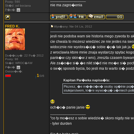
Posty: 590
nie ma zagro�enia
Sk�d: od bociana
P�e�:
FRED K.
Wys�any: Nie 04 Lis, 2012
jesli nie podoba wam sie historia mego zywota to
cie chwala to mozesz wiedziec ze nie jestes na swo
widocznie nie wyobra�aj� sobie �y� tak jak ja
z wroclawia ktore mnie znaja wystarczy spytac kog
Do��czy�: 22 Pa� 2012
pank�w czy skin�w z wro), zreszta czasem bywam j
Posty: 98
Ale za�o�e si� �e nikt st�d nie mo�e si� poch
Sk�d: WROC�AW
P�e�:
o sw�j sposob bycia, bo jesli ma to warto si� podz
Ostrze�e�:
1
/3/6
Kapitan Par�wka napisa�/a:
Piszesz, �e m��ci�e� osoby og�lnie poj�te 
stulejarstwem, kt�re wywo�uj� u�miech polit
och�o� panie janie
_________________
"co ty mo�esz o sobie wiedzie� skoro nigdy nie
- tyler durden