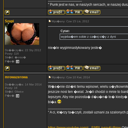
" Punk jest w nas, w naszych sercach, w naszej dusz
Szapi
Wys�any: Czw 15 Lis, 2012
Cytat:
wyjeba�em sobie z ca�ej si�y z dyni
nie�le wygimnastykowany jeste�
Do��czy�a: 22 Sty 2012
Posty: 116
Sk�d: �orso�
P�e�:
mrowazerowa
Wys�any: Czw 10 Kwi, 2014
Do��czy�a: 14 Mar 2014
W�a�nie dzi�ki temu wpisowi, wielu u�ytkown
Posty: 16
jeszcze nosi ten �wiat. Je�li chodzi o mnie to 
Sk�d: Gliwice
P�e�:
lepszym. Aby nie pozosta� d�u�n� te� kiedy� o
bi�a
_________________
“ A ci, kt�rzy ta�czyli, zostali uznani za szalonych
https://www.youtube.com/c...E9fPLzvrgyKcBmw
Odw