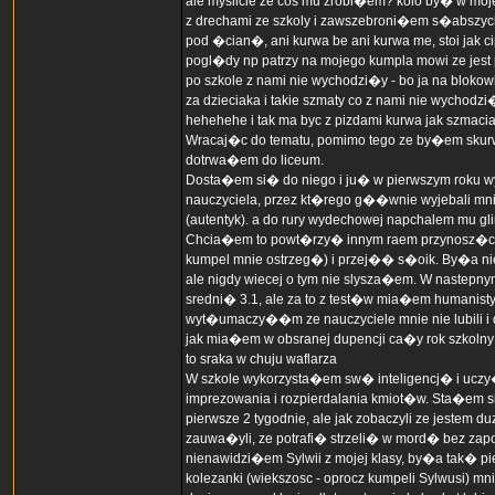
ale myslicie ze cos mu zrobi�em? kolo by� w moj
z drechami ze szkoly i zawszebroni�em s�abszych,
pod �cian�, ani kurwa be ani kurwa me, stoi jak c
pogl�dy np patrzy na mojego kumpla mowi ze jest p
po szkole z nami nie wychodzi�y - bo ja na blokow
za dzieciaka i takie szmaty co z nami nie wychodzi�
hehehehe i tak ma byc z pizdami kurwa jak szmac
Wracaj�c do tematu, pomimo tego ze by�em skurwy
dotrwa�em do liceum.
Dosta�em si� do niego i ju� w pierwszym roku w
nauczyciela, przez kt�rego g��wnie wyjebali mn
(autentyk). a do rury wydechowej napchalem mu gli
Chcia�em to powt�rzy� innym raem przynosz�c 
kumpel mnie ostrzeg�) i przej�� s�oik. By�a ni
ale nigdy wiecej o tym nie slysza�em. W nastepn
sredni� 3.1, ale za to z test�w mia�em humanisty
wyt�umaczy��m ze nauczyciele mnie nie lubili i d
jak mia�em w obsranej dupencji ca�y rok szkolny 
to sraka w chuju waflarza
W szkole wykorzysta�em sw� inteligencj� i uczy
imprezowania i rozpierdalania kmiot�w. Sta�em 
pierwsze 2 tygodnie, ale jak zobaczyli ze jestem du
zauwa�yli, ze potrafi� strzeli� w mord� bez zapow
nienawidzi�em Sylwii z mojej klasy, by�a tak� p
kolezanki (wiekszosc - oprocz kumpeli Sylwusi) m