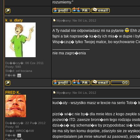
rozumiemy."
k_u_dlaty
Wys�any: Nie 04 Lis, 2012
A Ty nadal nie odpowiadasz mi na pytanie
Ehh z
fajni a tak naprawd� ka�dy ich mia� w dupie i by
Wsp�czuj� tylko Twojej matce, bo wychowanie C
_________________
nie ma zagro�enia
Do��czy�: 06 Cze 2011
Posty: 590
Sk�d: od bociana
P�e�:
FRED K.
Wys�any: Nie 04 Lis, 2012
kud�aty - wszystko masz w texcie na serio Tobi� 
pizd� wi�c nie by� dla mnie ktos z kogo zwykle si
pozwol� ITD. zawsze broni�em tego rodzaju osob
Do��czy�: 22 Pa� 2012
dzia�a� wg schemat�w by przypodobac si� kole�kom
Posty: 98
ile ma sily ten komu dojebie, zdarzylo sie ze wysk
Sk�d: WROC�AW
P�e�:
dopierdalalem jak mnie wkurwil az pasowal), pizd� b
Ostrze�e�: