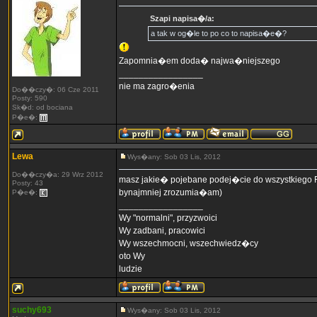
Szapi napisa�/a:
a tak w og�le to po co to napisa�e�?
Zapomnia�em doda� najwa�niejszego
_________________
nie ma zagro�enia
Do��czy�: 06 Cze 2011
Posty: 590
Sk�d: od bociana
P�e�:
Lewa
Wys�any: Sob 03 Lis, 2012
Do��czy�a: 29 Wrz 2012
masz jakie� pojebane podej�cie do wszystkiego Fr
Posty: 43
bynajmniej zrozumia�am)
P�e�:
_________________
Wy "normalni", przyzwoici
Wy zadbani, pracowici
Wy wszechmocni, wszechwiedz�cy
oto Wy
ludzie
suchy693
Wys�any: Sob 03 Lis, 2012