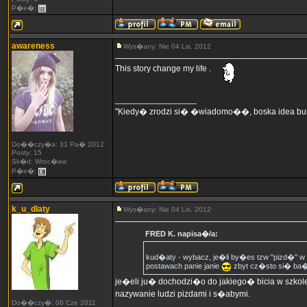
P�e�:
awareness
Wys�any: Nie 04 Lis, 2012
This story change my life .
_________________
"Kiedy� zrodzi si� �wiadomo��, boska idea bun
Do��czy�a: 31 Pa� 2012
Posty: 15
Sk�d: Wroc�aw
P�e�:
k_u_dlaty
Wys�any: Nie 04 Lis, 2012
FRED K. napisa�/a:
kud�aty - wybacz, je�li by�es tzw "pizd�" w
postawach panie janie
zbyt cz�sto si� ba�
je�eli ju� dochodzi�o do jakiego� bicia w szkol
nazywanie ludzi pizdami i s�abymi.
Do��czy�: 06 Cze 2011
_________________