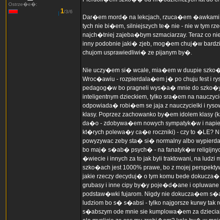
Ostrze�e�:
1
/3/6
Dar�em mord� na lekcjach, rzuca�em �awkami w k
tych nie bi�em, silniejszych te� nie - nie w tym 
najch�tniej zajeba�bym szmaciarzay. Teraz co niek
inny podobnie jaki� zjeb, mog�em chuj�w bardzie
chujom usprawiedliwi� ze pijanym by�.
Nie uczy�em si� wcale, mia�em w duupie szko�e 
Wroc�awiu - rozpierdala�em j� po chuju fest i r
pedagog�w bo pragneli wys�a� mnie do szko�y spe
inteligentnym dzieckiem, tylko sra�em na nauczy
odpowiada� robi�em se jaja z nauczycielki i ry
klasy. Poprzez zachowanko by�em idolem klasy (ka�
da�o - zdobywa�em nowych sympatyk�w i napie
kt�rych polewa�y ca�e roczniki) - czy to �LE? 
powyzywac zeby sta� si� normalny albo wypierd
bo maj� s�ab� psych� - na fanatyk�w religijnyc
�wiecie i innych za to jak byli traktowani, na lu
szko�ach jest 1000% prawe, bo z mojej perspek
jakie rzeczy decyduj� o tym komu bede dokucza� 
grubasy i inne cipy by�y poje�d�ane i opluwane 
podstaw�wki fujarom. Nigdy nie dokucza�em s�abs
ludziom bo s� s�absi - tylko najgorsze kurwy tak
s�abszym ode mnie sie kumplowa�em za dzieciak