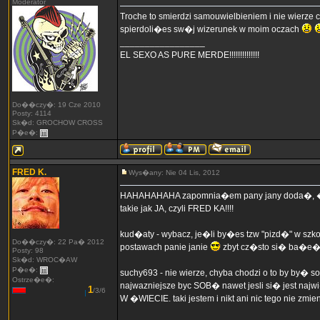
Moderator
Troche to smierdzi samouwielbieniem i nie wierze 
spierdoli�es sw�j wizerunek w moim oczach
_________________
EL SEXO AS PURE MERDE!!!!!!!!!!!!!!
Do��czy�: 19 Cze 2010
Posty: 4114
Sk�d: GROCHOW CROSS
P�e�:
FRED K.
Wys�any: Nie 04 Lis, 2012
HAHAHAHAHA zapomnia�em pany jany doda�, �e to
takie jak JA, czyli FRED KA!!!!
kud�aty - wybacz, je�li by�es tzw "pizd�" w sz
Do��czy�: 22 Pa� 2012
postawach panie janie
zbyt cz�sto si� ba�e� 
Posty: 98
Sk�d: WROC�AW
P�e�:
suchy693 - nie wierze, chyba chodzi o to by by� 
Ostrze�e�:
najwazniejsze byc SOB� nawet jesli si� jest n
1
/3/6
W �WIECIE. taki jestem i nikt ani nic tego nie zmien