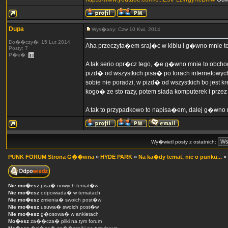
Dupa
Wys�any: Czw 10 Kwi, 2014
Do��czy�: 15 Lut 2014
Aha przeczyta�em sraj�c w kiblu i g�wno mnie to
Posty: 7
P�e�:
A tak serio opr�cz tego, �e g�wno mnie to obcho
pizd� od wszystkich pisa� po forach internetowych
sobie nie poradzi, w pizd� od wszystkich bo jest 
kogo� ze sto razy, potem siada komputerek i prze
A tak to przypadkowo to napisa�em, dalej g�wno m
Wy�wietl posty z ostatnich:
PUNK FORUM Strona G��wna
»
HYDE PARK
»
Na ka�dy temat, nic o punku...
»
Nie mo�esz
pisa� nowych temat�w
Nie mo�esz
odpowiada� w tematach
Nie mo�esz
zmienia� swoich post�w
Nie mo�esz
usuwa� swoich post�w
Nie mo�esz
g�osowa� w ankietach
Mo�esz
za��cza� pliki na tym forum