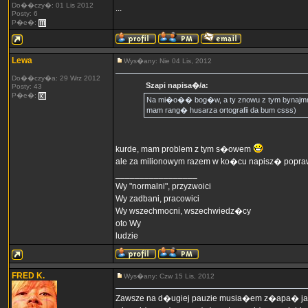
Do��czy�: 01 Lis 2012
...
Posty: 6
P�e�:
Lewa
Wys�any: Nie 04 Lis, 2012
Do��czy�a: 29 Wrz 2012
Szapi napisa�/a:
Posty: 43
P�e�:
Na mi�o�� bog�w, a ty znowu z tym bynajmn
mam rang� husarza ortografii da bum csss)
kurde, mam problem z tym s�owem
ale za milionowym razem w ko�cu napisz� popr
_________________
Wy "normalni", przyzwoici
Wy zadbani, pracowici
Wy wszechmocni, wszechwiedz�cy
oto Wy
ludzie
FRED K.
Wys�any: Czw 15 Lis, 2012
Zawsze na d�ugiej pauzie musia�em z�apa� jak