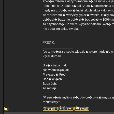
szko�a milkna a oczy zwrocone s� na mnie - ja jedn
- dla mnie sa zjebai i s�abi szukaj� pocieszenia sz
nigdy nie zrobi�, wol� ludzi takich jak ja - ktorzy 
ze reprezentuj� wszyscy typ cz�owieka, kt�ry za
osi�gaj� badz nie boj� si� byc sob� w 100% mimo 
za psychopat� lub swira, wytykac palcami, wol� mi
nie beda zmieniac swiata.
FRED K.
_________________
"co ty mo�esz o sobie wiedzie� skoro nigdy nie
- tyler durden
Sia�a baba mak.
Nie wiedzia�a jak.
Przyszed� Fred.
Bab� w �eb.
Baba Jeb.
A Fred ep.
"Przewa�nie mylimy si�, gdy co� uwa�amy za g�u
rozumiemy."