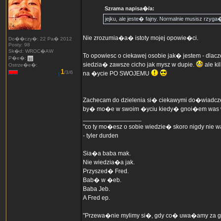
Szrama napisa�/a:
jejku, ale jeste� fajny. Normalnie musisz rzyg
Nie zrozumia�a� istoty mojej opowie�ci.
Do��czy�: 22 Pa� 2012
Posty: 98
Sk�d: WROC�AW
To opowiesc o ciekawej osobie jak� jestem - dl
P�e�:
siedzia� zawsze cicho jak mysz w dupie.
ale ki
Ostrze�e�:
1
/3/6
na �ycie PO SWOJEMU
Zachecam do dzielenia si� ciekawymi do�wiadcze
by� mo�e w swoim �yciu kiedy� gnoi�em was w sz
_________________
"co ty mo�esz o sobie wiedzie� skoro nigdy nie
- tyler durden
Sia�a baba mak.
Nie wiedzia�a jak.
Przyszed� Fred.
Bab� w �eb.
Baba Jeb.
A Fred ep.
"Przewa�nie mylimy si�, gdy co� uwa�amy za g�u