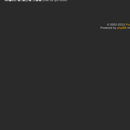
Mo�esz
�ci�ga� za��czniki na tym forum
© 2002-2013
Pu
Powered by
phpBB
mo