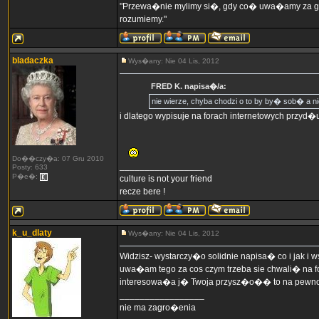
"Przewa�nie mylimy si�, gdy co� uwa�amy za g�u
rozumiemy."
bladaczka
Wys�any: Nie 04 Lis, 2012
FRED K. napisa�/a:
nie wierze, chyba chodzi o to by by� sob� a n
i dlatego wypisuje na forach internetowych przyd�
Do��czy�a: 07 Gru 2010
_________________
Posty: 633
P�e�:
culture is not your friend
recze bere !
k_u_dlaty
Wys�any: Nie 04 Lis, 2012
Widzisz- wystarczy�o solidnie napisa� co i jak i 
uwa�am tego za cos czym trzeba sie chwali� na f
interesowa�a j� Twoja przysz�o�� to na pewno 
_________________
nie ma zagro�enia