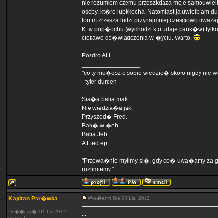
nie rozumiem czemu przeszkdaza moje samouwielb
osoby, kt�re lubi/kocha. Natomiast ja uwielbiam 
forum zrzesza ludzi przynajmniej czesciowo uwaz
K. w pop�ochu (wychodzi kto udaje pank�w) tylko 
ciekawe do�wiadczenia w �yciu. Warto.
Pozdro ALL.
_________________
"co ty mo�esz o sobie wiedzie� skoro nigdy nie
- tyler durden
Sia�a baba mak.
Nie wiedzia�a jak.
Przyszed� Fred.
Bab� w �eb.
Baba Jeb.
A Fred ep.
"Przewa�nie mylimy si�, gdy co� uwa�amy za g�u
rozumiemy."
Kapitan Par�wka
Wys�any: Nie 04 Lis, 2012
Do��czy�: 01 Lis 2012
...
Posty: 6