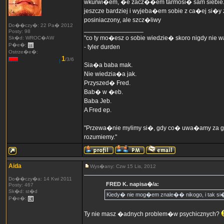
wkurwi�em, �e zacz��em tarmosi� sam siebie. 
jeszcze bardziej i wyjeba�em sobie z ca�ej si�
posiniaczony, ale szcz�liwy
Do��czy�: 22 Pa� 2012
_________________
Posty: 98
"co ty mo�esz o sobie wiedzie� skoro nigdy nie
Sk�d: WROC�AW
P�e�:
- tyler durden
Ostrze�e�:
1
/3/6
Sia�a baba mak.
Nie wiedzia�a jak.
Przyszed� Fred.
Bab� w �eb.
Baba Jeb.
A Fred ep.
"Przewa�nie mylimy si�, gdy co� uwa�amy za g�u
rozumiemy."
Aida
Wys�any: Czw 15 Lis, 2012
Do��czy�a: 14 Kwi 2011
FRED K. napisa�/a:
Posty: 467
Sk�d: st�d
Kiedy� nie mog�em znale�� nikogo, i tak 
P�e�:
Ty nie masz �adnych problem�w psychicznych?
_________________