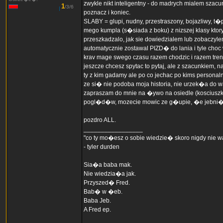
zwykle nikt inteligentny - do madrych mialem szacun,
1
/3/6
poznacz i koniec.
SLABY = glupi, nudny, przestraszony, bojazliwy, t�
mego kumpla (s�siada z boku) z nizszej klasy ktor
przeszkadzalo, jak sie dowiedzialem lub zobaczylem
automatycznie zostawal PIZD� do lania i tyle cho
krav mage swego czasu razem chodzic i razem treno
jeszcze chcesz spytac to pytaj, ale z szacunkiem, 
ty z kim gadamy ale po co jechac po kims personaln
ze si� nie podoba moja historia, nie urzek�a do wa
zapraszam do mnie na �ywo na osiedle (kosciuszki 
pogl�d�w, mozecie mowic ze g�upie, �e jebni�t
pozdro ALL.
_________________
"co ty mo�esz o sobie wiedzie� skoro nigdy nie
- tyler durden
Sia�a baba mak.
Nie wiedzia�a jak.
Przyszed� Fred.
Bab� w �eb.
Baba Jeb.
A Fred ep.