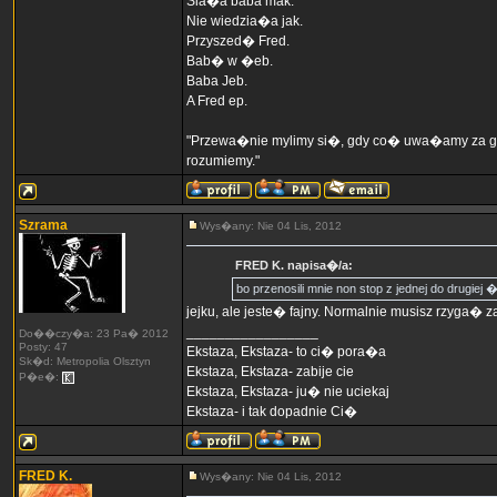
Sia�a baba mak.
Nie wiedzia�a jak.
Przyszed� Fred.
Bab� w �eb.
Baba Jeb.
A Fred ep.
"Przewa�nie mylimy si�, gdy co� uwa�amy za g�u
rozumiemy."
Szrama
Wys�any: Nie 04 Lis, 2012
FRED K. napisa�/a:
bo przenosili mnie non stop z jednej do drugie
jejku, ale jeste� fajny. Normalnie musisz rzyga�
_________________
Do��czy�a: 23 Pa� 2012
Posty: 47
Ekstaza, Ekstaza- to ci� pora�a
Sk�d: Metropolia Olsztyn
Ekstaza, Ekstaza- zabije cie
P�e�:
Ekstaza, Ekstaza- ju� nie uciekaj
Ekstaza- i tak dopadnie Ci�
FRED K.
Wys�any: Nie 04 Lis, 2012