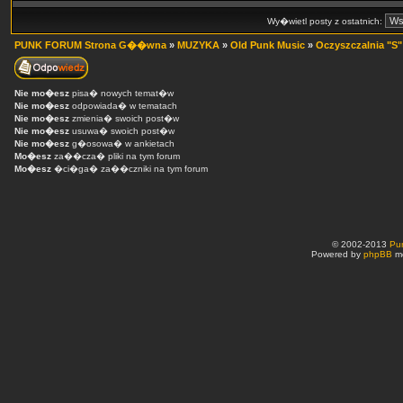
Wy�wietl posty z ostatnich:
PUNK FORUM Strona G��wna
»
MUZYKA
»
Old Punk Music
»
Oczyszczalnia "S"
Nie mo�esz
pisa� nowych temat�w
Nie mo�esz
odpowiada� w tematach
Nie mo�esz
zmienia� swoich post�w
Nie mo�esz
usuwa� swoich post�w
Nie mo�esz
g�osowa� w ankietach
Mo�esz
za��cza� pliki na tym forum
Mo�esz
�ci�ga� za��czniki na tym forum
© 2002-2013
Pu
Powered by
phpBB
mo