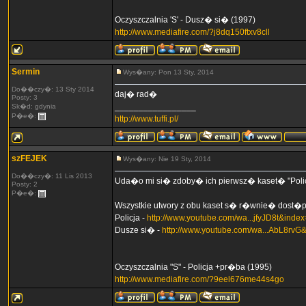
Oczyszczalnia 'S' - Dusz� si� (1997)
http://www.mediafire.com/?j8dq150ftxv8cll
Sermin
Wys�any: Pon 13 Sty, 2014
Do��czy�: 13 Sty 2014
daj� rad�
Posty: 3
_________________
Sk�d: gdynia
P�e�:
http://www.tuffi.pl/
szFEJEK
Wys�any: Nie 19 Sty, 2014
Do��czy�: 11 Lis 2013
Uda�o mi si� zdoby� ich pierwsz� kaset� "Pol
Posty: 2
P�e�:
Wszystkie utwory z obu kaset s� r�wnie� dost�
Policja -
http://www.youtube.com/wa...jfyJD8t&inde
Dusze si� -
http://www.youtube.com/wa...AbL8rvG
Oczyszczalnia "S" - Policja +pr�ba (1995)
http://www.mediafire.com/?9eel676me44s4go