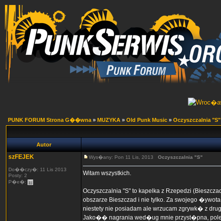
PUNK FORUM Strona G��wna
»
MUZYKA
»
Old Punk Music
»
Oczyszczalnia "S"
Autor
szFEJEK
Wys�any: Pon 11 Lis, 2013
Oczyszczalnia "S"
Do��czy�: 11 Lis 2013
Witam wszystkich.
Posty: 2
P�e�:
Oczyszczalnia "S" to kapelka z Rzepedzi (Bieszcza
obszarze Bieszczad i nie tylko. Za swojego �ywot
niestety nie posiadam ale wrzucam zgrywk� z drugi
Jako�� nagrania wed�ug mnie przyst�pna, pole