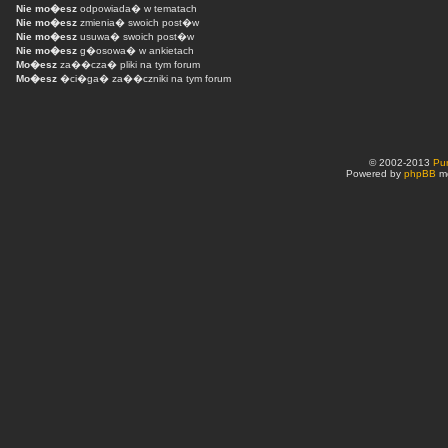
Nie mo�esz
odpowiada� w tematach
Nie mo�esz
zmienia� swoich post�w
Nie mo�esz
usuwa� swoich post�w
Nie mo�esz
g�osowa� w ankietach
Mo�esz
za��cza� pliki na tym forum
Mo�esz
�ci�ga� za��czniki na tym forum
© 2002-2013
Pu
Powered by
phpBB
mo