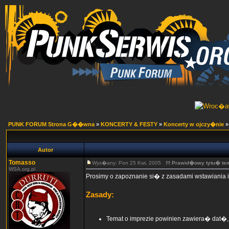
PUNK FORUM Strona G��wna
»
KONCERTY & FESTY
»
Koncerty w ojczy�nie
Autor
Tomasso
Wys�any: Pon 25 Kwi, 2005
!!! Prawid�owy tytu� te
WSA.org.pl
Prosimy o zapoznanie si� z zasadami wstawiania i
Zasady:
Temat o imprezie powinien zawiera� dat�, 