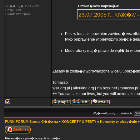
Prawid�owo napisa�/a:
Do��czy�: 07 Lis 2003
Posty: 129
23.07.2005 r., Krak�w -
Sk�d: Wroc�aw
Post w temacie powinien zawiera� wszelkie
tylko poprawienie w pierwszym po�cie tem
Moderatorzy maj� prawo do wgl�du w tema
Zasady te zosta�y wprowadzone w celu uporz�dkow
_________________
Tomasso
wsa.org.pl | alterkino.org | cia.bzzz.net | tomasso.pl
++ You can take our lives, but you will never take 
Wy�wietl posty z ostatnich:
PUNK FORUM Strona G��wna
»
KONCERTY & FESTY
»
Koncerty w ojczy�nie
Nie mo�esz
pisa� nowych temat�w