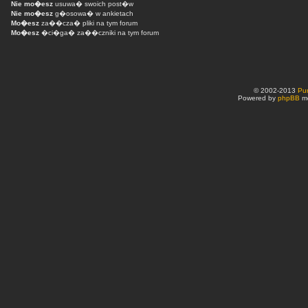
Nie mo�esz
usuwa� swoich post�w
Nie mo�esz
g�osowa� w ankietach
Mo�esz
za��cza� pliki na tym forum
Mo�esz
�ci�ga� za��czniki na tym forum
© 2002-2013
Pu
Powered by
phpBB
mo