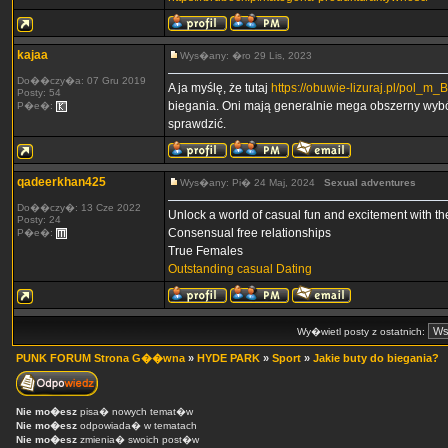
kajaa
Wys�any: �ro 29 Lis, 2023
Do��czy�a: 07 Gru 2019
A ja myślę, że tutaj
https://obuwie-lizuraj.pl/pol_m
Posty: 54
biegania. Oni mają generalnie mega obszerny wybór
P�e�:
sprawdzić.
qadeerkhan425
Wys�any: Pi� 24 Maj, 2024
Sexual adventures
Do��czy�: 13 Cze 2022
Unlock a world of casual fun and excitement with the
Posty: 24
Consensual free relationships
P�e�:
True Females
Outstanding casual Dating
Wy�wietl posty z ostatnich:
PUNK FORUM Strona G��wna
»
HYDE PARK
»
Sport
»
Jakie buty do biegania?
Nie mo�esz
pisa� nowych temat�w
Nie mo�esz
odpowiada� w tematach
Nie mo�esz
zmienia� swoich post�w