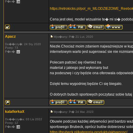
P�e�:
https://retrokicks.pl/pol_m_MLODZIEZOWE_Reebok
Cena jest okej, model wizualnie te� mi si� podoba
Apacz
Wys�any: Pi� 21 Lut, 2020
Do��czy�: 24 Sty 2020
Niezłe.Chociaż moim zdaniem najważniejsze w kupn
Posty: 73
internetowym warto jest sugerować sie nie rozmiarem
P�e�:
Polecam patrzeć się również na
materiał z jakiego jest wykonany but
na podeszwę i czy będzie ona oferowała odpowied
Dzięki temu wygodniej będzie Ci się biegało.
O dobrych butach sportowych poczytasz sobie tutaj
kalafiorkaX
Wys�any: Pi� 24 Mar, 2023
Do��czy�a: 03 Lis 2022
Obuwie podczas każdej aktywności jest bardzo waż
Posty: 12
sportowego Brubeck, oprócz butów dobierzesz sobie 
P�e�:
https://brubeck.pl/kategoria-produktu/aktywnosc/