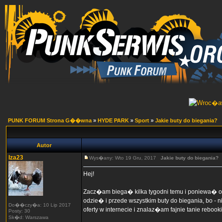
PUNK FORUM Strona G��wna
»
HYDE PARK
»
Sport
»
Jakie buty do biegania?
Autor
Iza23
Wys�any: Wto 19 Gru, 2017
Jakie buty do biegania?
Hej!
Zacz�am biega� kilka tygodni temu i poniewa� 
odzie� i przede wszystkim buty do biegania, bo 
Do��czy�a: 10 Lip 2017
oferty w internecie i znalaz�am fajnie tanie rebooki
Posty: 30
Sk�d: Warszawa