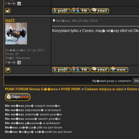
P�e�:
Iza23
Wys�any: Wto 20 Mar, 2018
Korzystam tylko z Ceneo, maj� wi�cej ofert od Ok
Do��czy�a: 10 Lip 2017
Posty: 30
Sk�d: Warszawa
P�e�:
Wy�wietl posty z ostatnich:
PUNK FORUM Strona G��wna
»
HYDE PARK
»
Ciekawe miejsca w sieci
»
Dobre 
Nie mo�esz
pisa� nowych temat�w
Nie mo�esz
odpowiada� w tematach
Nie mo�esz
zmienia� swoich post�w
Nie mo�esz
usuwa� swoich post�w
Nie mo�esz
g�osowa� w ankietach
Mo�esz
za��cza� pliki na tym forum
Mo�esz
�ci�ga� za��czniki na tym forum