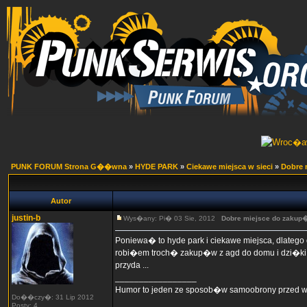
PUNK FORUM Strona G��wna
»
HYDE PARK
»
Ciekawe miejsca w sieci
»
Dobre 
Autor
justin-b
Wys�any: Pi� 03 Sie, 2012
Dobre miejsce do zakup�
Poniewa� to hyde park i ciekawe miejsca, dlatego
robi�em troch� zakup�w z agd do domu i dzi�ki
przyda ...
_________________
Humor to jeden ze sposob�w samoobrony przed
Do��czy�: 31 Lip 2012
Posty: 4