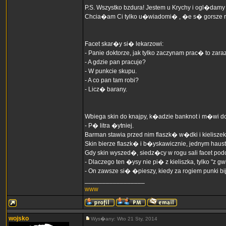
P.S. Wszystko bzdura! Jestem u Krychy i ogl�damy 
Chcia�am Ci tylko u�wiadomi� , �e s� gorsze rze
Facet skar�y si� lekarzowi:
- Panie doktorze, jak tylko zaczynam prac� to zara
- A gdzie pan pracuje?
- W punkcie skupu.
- A co pan tam robi?
- Licz� barany.
Wbiega skin do knajpy, k�adzie banknot i m�wi d
- P� litra �ytniej.
Barman stawia przed nim flaszk� w�dki i kieliszek
Skin bierze flaszk� i b�yskawicznie, jednym hau
Gdy skin wyszed�, siedz�cy w rogu sali facet podc
- Dlaczego ten �ysy nie pi� z kieliszka, tylko "z gw
- On zawsze si� �pieszy, kiedy za rogiem punki bi
_________________
www
wojsko
Wys�any: Wto 21 Sty, 2014