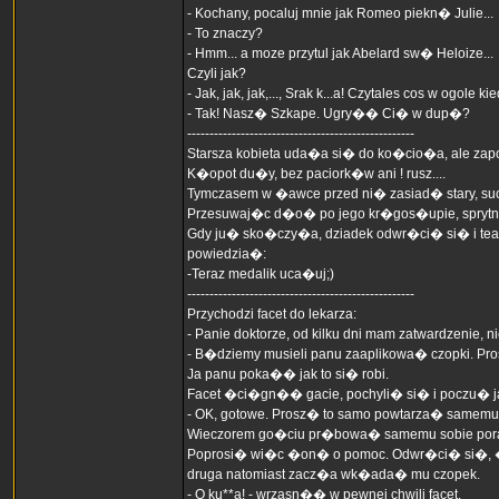
- Kochany, pocaluj mnie jak Romeo piekn� Julie...
- To znaczy?
- Hmm... a moze przytul jak Abelard sw� Heloize...
Czyli jak?
- Jak, jak, jak,..., Srak k...a! Czytales cos w ogole ki
- Tak! Nasz� Szkape. Ugry�� Ci� w dup�?
---------------------------------------------------
Starsza kobieta uda�a si� do ko�cio�a, ale z
K�opot du�y, bez paciork�w ani ! rusz....
Tymczasem w �awce przed ni� zasiad� stary, such
Przesuwaj�c d�o� po jego kr�gos�upie, sprytna k
Gdy ju� sko�czy�a, dziadek odwr�ci� si� i tea
powiedzia�:
-Teraz medalik uca�uj;)
---------------------------------------------------
Przychodzi facet do lekarza:
- Panie doktorze, od kilku dni mam zatwardzenie, n
- B�dziemy musieli panu zaaplikowa� czopki. P
Ja panu poka�� jak to si� robi.
Facet �ci�gn�� gacie, pochyli� si� i poczu� j
- OK, gotowe. Prosz� to samo powtarza� samemu w
Wieczorem go�ciu pr�bowa� samemu sobie pora
Poprosi� wi�c �on� o pomoc. Odwr�ci� si�, 
druga natomiast zacz�a wk�ada� mu czopek.
- O ku**a! - wrzasn�� w pewnej chwili facet.