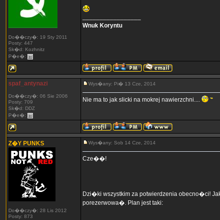
_________________
Wnuk Koryntu
Do��czy�: 19 Sty 2011
Posty: 447
Sk�d: Kozhnitz
P�e�:
spaf_antynazi
Wys�any: Pi� 13 Cze, 2014
Do��czy�: 06 Sie 2006
Nie ma to jak slicki na mokrej nawierzchni....
Posty: 709
Sk�d: DDZ
P�e�:
Z�Y PUNKS
Wys�any: Sob 14 Cze, 2014
Cze��!
Dzi�ki wszystkim za potwierdzenia obecno�ci! 
porezerwowa�. Plan jest taki:
Do��czy�: 28 Lis 2012
Posty: 873