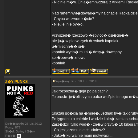
- Nic nie m�w. Chla�em wczoraj z Arkiem i Radki
Nad ranem wyl�dowali�my na chacie Radka dziew
- Chyba w czworok�cie?
- Nie, jej nie by�o.
_________________
Przyszed� rzeczowo �eby co� osi�gn��
ale ju� w pierwszych drzwiach kopniak
u�miechn�� si�
kopniak wyda� mu si� dosy� dowcipny
spr�bowa� znowu
kopniak
Z�Y PUNKS
Wys�any: Pon 10 Lut, 2014
Jak rozpozna� geja po palcach?
To proste: je�eli trzyma palce w d*pie innego m�cz
---------------------------------------------------
Skazali go�cia na �mier�. Jednak by� tak gruby,
Po tygodniu o chlebie i wodzie kole� zamiast sch
Do��czy�: 28 Lis 2012
Zarz�dzili tylko wod� - zn�w przyty� 10 kilogra
Posty: 873
- Co jest, czemu nie chudniesz?
Sk�d: Doliny i G�ry
- Jako� kurwa nie mam motywacji...
P�e�: