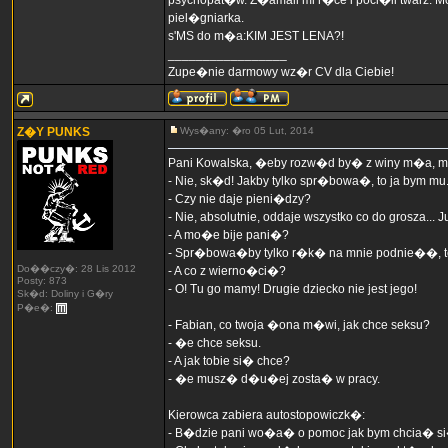
psychopat�w. Z�amali mi r�ce i poci�li twarz. Mo
piel�gniarka.
s'MS do m�a:KIM JEST LENA?!
_________________
Zupe�nie darmowy wz�r CV
dla Ciebie!
Z�Y PUNKS
Wys�any: �ro 05 Lut, 2014
Pani Kowalska, �eby rozw�d by� z winy m�a, m
- Nie, sk�d! Jakby tylko spr�bowa�, to ja bym mu..
- Czy nie daje pieni�dzy?
- Nie, absolutnie, oddaje wszystko co do grosza..
- A mo�e bije pani�?
- Spr�bowa�by tylko r�k� na mnie podnie��, to
Do��czy�: 28 Lis 2012
- A co z wierno�ci�?
Posty: 873
- O! Tu go mamy! Drugie dziecko nie jest jego!
Sk�d: Doliny i G�ry
P�e�:
- Fabian, co twoja �ona m�wi, jak chce seksu?
- �e chce seksu.
- A jak tobie si� chce?
- �e musz� d�u�ej zosta� w pracy.
Kierowca zabiera autostopowiczk�:
- B�dzie pani wo�a� o pomoc jak bym chcia� s