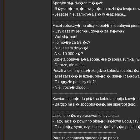
Spotyka si� dw�ch m��w:
- S�ysza�em, �e twoja �ona rozbi�a twoje nowe
- Jeszcze nie, zamkn�a si� w �azience...
---------------------------------------------------
Facet zobaczy� na ulicy kobiet� z idealnymi piers
- Czy dasz mi jedn� ugry�� za st�w�?
- Wal si� pan!
- To mo�e za tysi�c?
- Nie jestem dziwk�!
- A za 10.000 z�?
Kobieta pomy�la�a sobie, �e to spora sumka i w
- Dobrze, ale nie tu.
Poszli w ciemny zau�ek, gdzie kobieta rozebra�a
Facet zacz�� je liza�, pie�ci�, ssa� i ca�owa�
- To ugryzie pan czy nie?!
- Nie, troch� drogo...
---- -----------------------------------------------
Kawiarnia, m�oda pi�kna kobieta popija kaw�, nag
- Bardzo mi si� spodoba�a�, nie spierdol tego.
---------------------------------------------------
Jasio, pisz�c wypracowanie, pyta ojca:
- Tato, jak si� powinno pisa�: Kr�lowa Lodu, cz
- To zale�y, synu, czy chcesz �eby by�a postac
---------------------------------------------------
Para zakochanych spaceruje po parku: