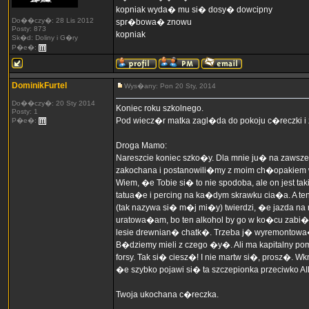
kopniak wyda� mu si� dosy� dowcipny
Do��czy�: 28 Lis 2012
spr�bowa� znowu
Posty: 873
kopniak
Sk�d: Doliny i G�ry
P�e�:
DominikFurtel
Wys�any: Pon 20 Sty, 2014
Do��czy�: 20 Sty 2014
Koniec roku szkolnego.
Posty: 1
Pod wiecz�r matka zagl�da do pokoju c�reczki i
P�e�:
Droga Mamo:
Nareszcie koniec szko�y. Dla mnie ju� na zawsz
zakochana i postanowili�my z moim ch�opakiem 
Wiem, �e Tobie si� to nie spodoba, ale on jest tak
tatua�e i percing na ka�dym skrawku cia�a. A ten 
(tak nazywa si� m�j mi�y) twierdzi, �e jazda na 
uratowa�am, bo ten alkohol by go w ko�cu zabi�
lesie drewnian� chatk�. Trzeba j� wyremontowa� 
B�dziemy mieli z czego �y�. Ali ma kapitalny 
forsy. Tak si� ciesz�! I nie martw si�, prosz�
�e szybko pojawi si� ta szczepionka przeciwko A
Twoja ukochana c�reczka.