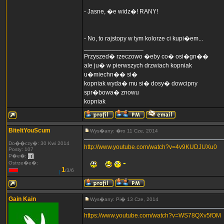
- Jasne, �e widz�! RANY!
- No, to rajstopy w tym kolorze ci kupi�em...
_________________
Przyszed� rzeczowo �eby co� osi�gn��
ale ju� w pierwszych drzwiach kopniak
u�miechn�� si�
kopniak wyda� mu si� dosy� dowcipny
spr�bowa� znowu
kopniak
BiteItYouScum
Wys�any: �ro 11 Cze, 2014
Do��czy�: 30 Kwi 2014
http://www.youtube.com/watch?v=4v9KUDJUXu0
Posty: 107
P�e�:
Ostrze�e�:
1
/3/6
Gain Kain
Wys�any: Pi� 13 Cze, 2014
https://www.youtube.com/watch?v=WS78QXv5fOM