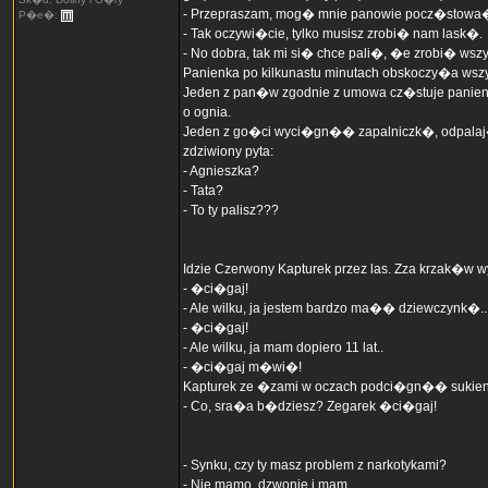
- Przepraszam, mog� mnie panowie pocz�stowa
P�e�:
- Tak oczywi�cie, tylko musisz zrobi� nam lask�.
- No dobra, tak mi si� chce pali�, �e zrobi� wszy
Panienka po kilkunastu minutach obskoczy�a wszys
Jeden z pan�w zgodnie z umowa cz�stuje panien
o ognia.
Jeden z go�ci wyci�gn�� zapalniczk�, odpalaj�c 
zdziwiony pyta:
- Agnieszka?
- Tata?
- To ty palisz???
Idzie Czerwony Kapturek przez las. Zza krzak�w wys
- �ci�gaj!
- Ale wilku, ja jestem bardzo ma�� dziewczynk�..
- �ci�gaj!
- Ale wilku, ja mam dopiero 11 lat..
- �ci�gaj m�wi�!
Kapturek ze �zami w oczach podci�gn�� sukie
- Co, sra�a b�dziesz? Zegarek �ci�gaj!
- Synku, czy ty masz problem z narkotykami?
- Nie mamo, dzwonie i mam.