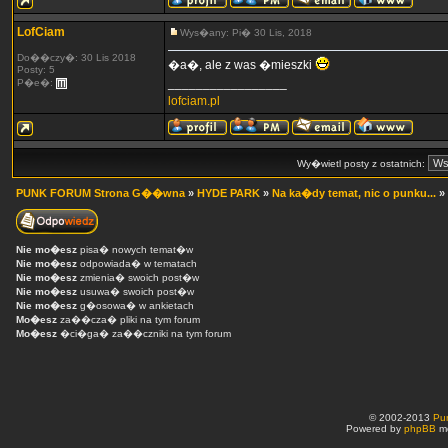
LofCiam
Wys�any: Pi� 30 Lis, 2018
Do��czy�: 30 Lis 2018
�a�, ale z was �mieszki
Posty: 5
_________________
P�e�:
lofciam.pl
Wy�wietl posty z ostatnich:
PUNK FORUM Strona G��wna
»
HYDE PARK
»
Na ka�dy temat, nic o punku...
»
Nie mo�esz
pisa� nowych temat�w
Nie mo�esz
odpowiada� w tematach
Nie mo�esz
zmienia� swoich post�w
Nie mo�esz
usuwa� swoich post�w
Nie mo�esz
g�osowa� w ankietach
Mo�esz
za��cza� pliki na tym forum
Mo�esz
�ci�ga� za��czniki na tym forum
© 2002-2013
Pu
Powered by
phpBB
mo