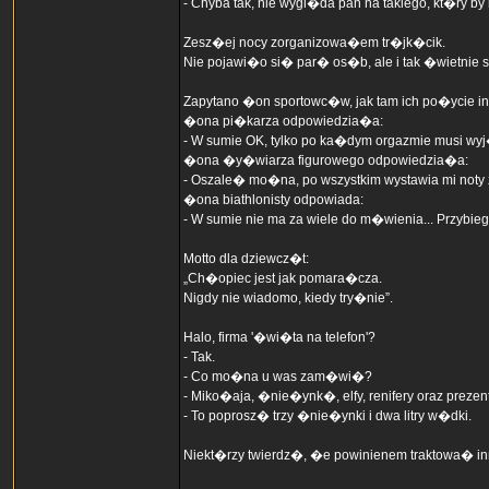
- Chyba tak, nie wygl�da pan na takiego, kt�ry
Zesz�ej nocy zorganizowa�em tr�jk�cik.
Nie pojawi�o si� par� os�b, ale i tak �wietnie
Zapytano �on sportowc�w, jak tam ich po�ycie i
�ona pi�karza odpowiedzia�a:
- W sumie OK, tylko po ka�dym orgazmie musi wy
�ona �y�wiarza figurowego odpowiedzia�a:
- Oszale� mo�na, po wszystkim wystawia mi noty z
�ona biathlonisty odpowiada:
- W sumie nie ma za wiele do m�wienia... Przybiegn
Motto dla dziewcz�t:
„Ch�opiec jest jak pomara�cza.
Nigdy nie wiadomo, kiedy try�nie”.
Halo, firma '�wi�ta na telefon'?
- Tak.
- Co mo�na u was zam�wi�?
- Miko�aja, �nie�ynk�, elfy, renifery oraz prezent
- To poprosz� trzy �nie�ynki i dwa litry w�dki.
Niekt�rzy twierdz�, �e powinienem traktowa� inn