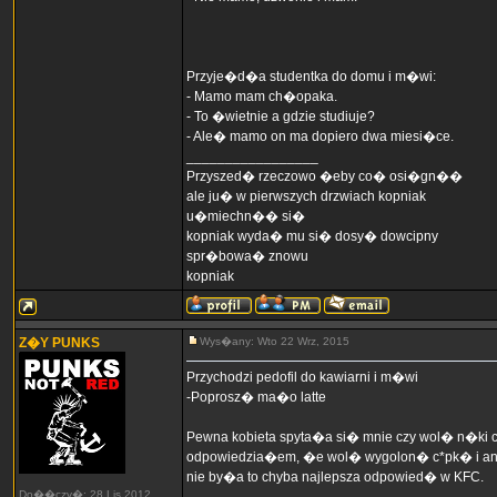
Przyje�d�a studentka do domu i m�wi:
- Mamo mam ch�opaka.
- To �wietnie a gdzie studiuje?
- Ale� mamo on ma dopiero dwa miesi�ce.
_________________
Przyszed� rzeczowo �eby co� osi�gn��
ale ju� w pierwszych drzwiach kopniak
u�miechn�� si�
kopniak wyda� mu si� dosy� dowcipny
spr�bowa� znowu
kopniak
Z�Y PUNKS
Wys�any: Wto 22 Wrz, 2015
Przychodzi pedofil do kawiarni i m�wi
-Poprosz� ma�o latte
Pewna kobieta spyta�a si� mnie czy wol� n�ki cz
odpowiedzia�em, �e wol� wygolon� c*pk� i an
nie by�a to chyba najlepsza odpowied� w KFC.
Do��czy�: 28 Lis 2012