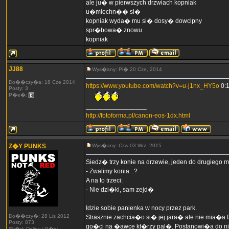
ale ju� w pierwszych drzwiach kopniak
u�miechn�� si�
kopniak wyda� mu si� dosy� dowcipny
spr�bowa� znowu
kopniak
JJ88
Wys�any: Pi� 20 Cze, 2014
Do��czy�a: 18 Cze 2014
https://www.youtube.com/watch?v=u-j1nx_HY5o
0:1
Posty: 3
P�e�:
_________________
http://fotoforma.pl/canon-eos-1dx.html
Z�Y PUNKS
Wys�any: Czw 03 Wrz, 2015
Siedz� trzy konie na drzewie, jeden do drugiego 
- Zwalimy konia...?
A na to trzeci:
- Nie dzi�ki, sam zejd�
Idzie sobie panienka w nocy przez park.
Do��czy�: 28 Lis 2012
Strasznie zachcia�o si� jej jara� ale nie mia�a 
Posty: 873
go�ci na �awce kt�rzy pal�. Postanowi�a do ni
Sk�d: Doliny i G�ry