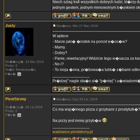
Niech szlag trafi wszystkich dobrych ludzi, kt�
jednym gestem, jednym mimowolnym b�yskiem ok
Justy
Wys�any: Wto 27 Mar, 2018
W aptece
- Macie jaki� �rodek na porost w�os�w?
- Mamy.
- Dobry?
- Panie, rewelacyjny! Widzicie tego w�sacza za k
Do��czy�: 19 Mar 2018
- No i?
Posty: 4
- To moja �ona, pr�bowa�a tubk� z�bami odk
Sk�d: Bielskobia�a
P�e�:
_________________
Pr�dzej" nagle sta�o si� "p�niej" i u�wiadom
PivotStrony
Wys�any: Czw 29 Lis, 2018
Do��czy�: 29 Lis 2018
Co ma wsp�lnego pizza z grzybami z prostytutk�
Posty: 2
P�e�:
Na pizzy jest mniej grzyb�w
_________________
wadowice.pivotstrony.pl