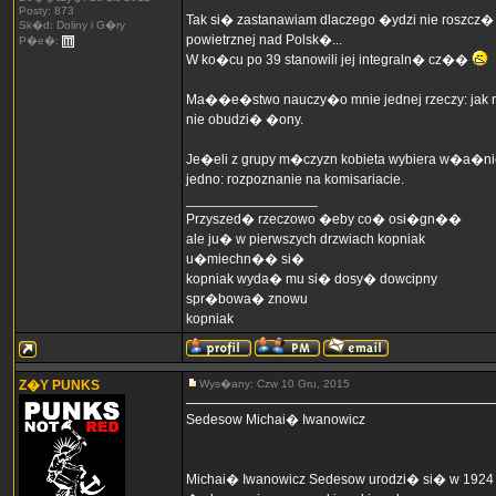
Posty: 873
Tak si� zastanawiam dlaczego �ydzi nie roszcz� 
Sk�d: Doliny i G�ry
powietrznej nad Polsk�...
P�e�:
W ko�cu po 39 stanowili jej integraln� cz��
Ma��e�stwo nauczy�o mnie jednej rzeczy: jak
nie obudzi� �ony.
Je�eli z grupy m�czyzn kobieta wybiera w�a�ni
jedno: rozpoznanie na komisariacie.
_________________
Przyszed� rzeczowo �eby co� osi�gn��
ale ju� w pierwszych drzwiach kopniak
u�miechn�� si�
kopniak wyda� mu si� dosy� dowcipny
spr�bowa� znowu
kopniak
Z�Y PUNKS
Wys�any: Czw 10 Gru, 2015
Sedesow Michai� Iwanowicz
Michai� Iwanowicz Sedesow urodzi� si� w 1924 r