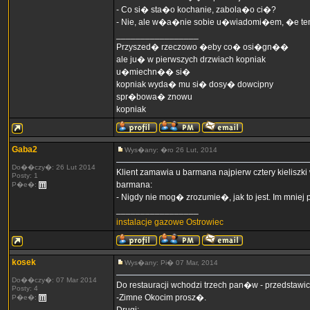
- Co si� sta�o kochanie, zabola�o ci�?
- Nie, ale w�a�nie sobie u�wiadomi�em, �e ten 
_________________
Przyszed� rzeczowo �eby co� osi�gn��
ale ju� w pierwszych drzwiach kopniak
u�miechn�� si�
kopniak wyda� mu si� dosy� dowcipny
spr�bowa� znowu
kopniak
Gaba2
Wys�any: �ro 26 Lut, 2014
Do��czy�: 26 Lut 2014
Klient zamawia u barmana najpierw cztery kieliszki 
Posty: 1
barmana:
P�e�:
- Nigdy nie mog� zrozumie�, jak to jest. Im mniej 
_________________
instalacje gazowe Ostrowiec
kosek
Wys�any: Pi� 07 Mar, 2014
Do��czy�: 07 Mar 2014
Do restauracji wchodzi trzech pan�w - przedstawic
Posty: 4
-Zimne Okocim prosz�.
P�e�: