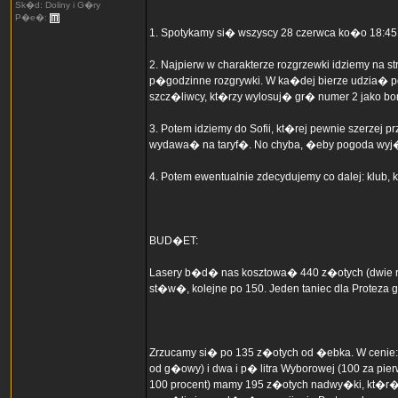
Sk�d: Doliny i G�ry
P�e�:
1. Spotykamy si� wszyscy 28 czerwca ko�o 18:45
2. Najpierw w charakterze rozgrzewki idziemy na
p�godzinne rozgrywki. W ka�dej bierze udzia� p
szcz�liwcy, kt�rzy wylosuj� gr� numer 2 jako bo
3. Potem idziemy do Sofii, kt�rej pewnie szerzej 
wydawa� na taryf�. No chyba, �eby pogoda wyj�t
4. Potem ewentualnie zdecydujemy co dalej: klub,
BUD�ET:
Lasery b�d� nas kosztowa� 440 z�otych (dwie roz
st�w�, kolejne po 150. Jeden taniec dla Proteza g
Zrzucamy si� po 135 z�otych od �ebka. W cenie: 
od g�owy) i dwa i p� litra Wyborowej (100 za pier
100 procent) mamy 195 z�otych nadwy�ki, kt�r� 