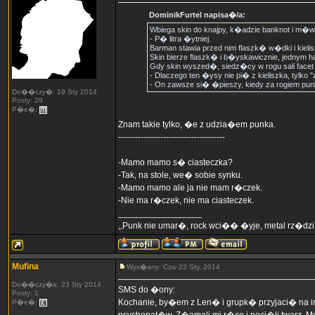
DominikFurtel napisa�/a:
Wbiega skin do knajpy, k�adzie banknot i m�w
- P� litra �ytniej.
Barman stawia przed nim flaszk� w�dki i kielis
Skin bierze flaszk� i b�yskawicznie, jednym 
Gdy skin wyszed�, siedz�cy w rogu sali facet 
- Dlaczego ten �ysy nie pi� z kieliszka, tylko "
- On zawsze si� �pieszy, kiedy za rogiem punki
Do��czy�: 19 Sty 2014
Posty: 29
P�e�:
Znam takie tylko, �e z udzia�em punka.
--------------------------------------
-Mamo mamo s� ciasteczka?
-Tak, na stole, we� sobie synku.
-Mamo mamo ale ja nie mam r�czek.
-Nie ma r�czek, nie ma ciasteczek.
_________________
,,Punk nie umar�, rock wci�� �yje, metal rz�dzi,
Mufina
Wys�any: Czw 23 Sty, 2014
Do��czy�a: 23 Sty 2014
SMS do �ony:
Posty: 1
Kochanie, by�em z Len� i grupk� przyjaci� na i
P�e�: