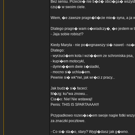
Bez sensu. Przecie� nie b�d� obci�ga� wszystki
czuj� w swoim ciele.
Wiem, �e zawsze pragn�li�cie mie� syna, a ja
Dlatego pragn� wam o�wiadczy�, �e jestem w tra
- Jaja sobie robisz!?
Kiedy Maryla - nie po�egnawszy si� nawet - na�
Dlatego:
- wyrzuci�em kota i wzi��em ze schroniska psa,
- kupi�em motocykl,
- dymn��em dwie s�siadki,
- mocno si� uchla�em.
Pewnie si� wk*rwi, jak wr�ci z pracy...
Jak budz� si� faceci:
M�zg: ku*wa znowu...
Cia�o: Nie! Nie wstawaj!
Penis: THIS IS SPARTAAAA!!!
Przypadkowo rozes�a�em swoje nagie fotki wszy
za znaczki pocztowe.
- Co si� sta�o, stary? Wygl�dasz jak g�wno.