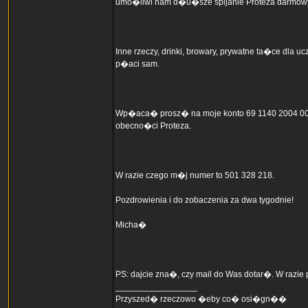
umo�liwi nam d�u�sze spijanie Proteza darmowym
Inne rzeczy, drinki, browary, prywatne ta�ce dla 
p�aci sam.
Wp�aca� prosz� na moje konto 69 1140 2004 0000
obecno�ci Proteza.
W razie czego m�j numer to 501 328 218.
Pozdrowienia i do zobaczenia za dwa tygodnie!
Micha�
PS: dajcie zna�, czy mail do Was dotar�. W razie 
_________________
Przyszed� rzeczowo �eby co� osi�gn��