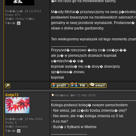
�e los rzuci go na moskiewskie salony.
Do��czy�: 28 Lis 2012
M�ody Michai� przyzwyczjony na swej g�ebokiej
Posty: 873
postawieni towarzysze na moskiewskich salonach
Sk�d: Doliny i G�ry
genialny w swej prostocie wynalazek. Postano
P�e�:
obaw o dolne partie gardzeroby.
Ten wiekopomny wynalazek od tego momentu znany 
_________________
Przyszed� rzeczowo �eby co� osi�gn��
ale ju� w pierwszych drzwiach kopniak
u�miechn�� si�
kopniak wyda� mu si� dosy� dowcipny
spr�bowa� znowu
kopniak
Antje73
Wys�any: �ro 21 Mar, 2018
Kolega podwozi koleg� nowym samochodem:
- Nie wiesz, jak cz�sto trzeba zmienia� olej?
- Nie wiem, ale m�j kolega zmienia co 5 lat.
Do��czy�: 19 Mar 2018
- A co ma?
Posty: 5
Sk�d: Katowice
- Bud� z frytkami w Mielnie.
P�e�:
_________________