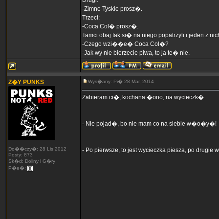
Drugi:
-Zimne Tyskie prosz�.
Trzeci:
-Coca Col� prosz�.
Tamci obaj tak si� na niego popatrzyli i jeden z nic
-Czego wzi��e� Coca Col�?
-Jak wy nie bierzecie piwa, to ja te� nie.
Z�Y PUNKS
Wys�any: Pi� 28 Mar, 2014
Zabieram ci�, kochana �ono, na wycieczk�.
- Nie pojad�, bo nie mam co na siebie w�o�y�!
Do��czy�: 28 Lis 2012
- Po pierwsze, to jest wycieczka piesza, po drugi
Posty: 873
Sk�d: Doliny i G�ry
P�e�: