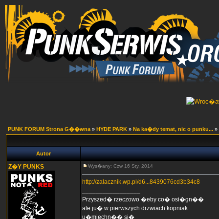
PUNK FORUM Strona G��wna
»
HYDE PARK
»
Na ka�dy temat, nic o punku...
»
Autor
Z�Y PUNKS
Wys�any: Czw 16 Sty, 2014
http://zalacznik.wp.pl/d6...8439076cd3b34c8
_________________
Przyszed� rzeczowo �eby co� osi�gn��
ale ju� w pierwszych drzwiach kopniak
u�miechn�� si�