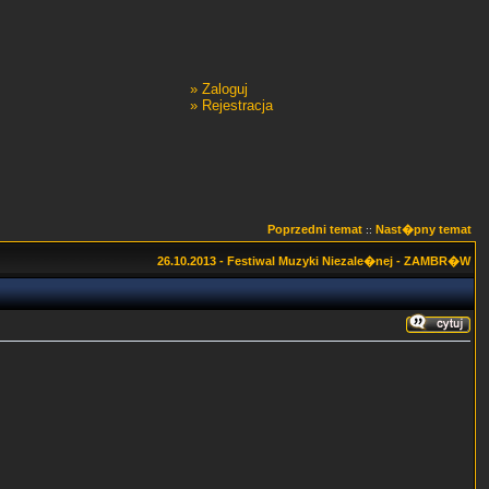
»
Zaloguj
»
Rejestracja
Poprzedni temat
Nast�pny temat
::
26.10.2013 - Festiwal Muzyki Niezale�nej - ZAMBR�W