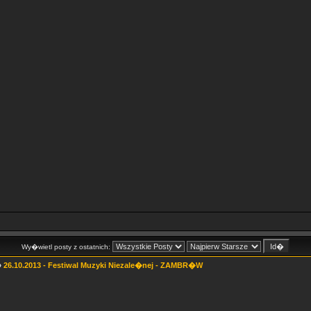
Wy�wietl posty z ostatnich:
»
26.10.2013 - Festiwal Muzyki Niezale�nej - ZAMBR�W