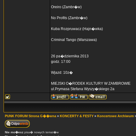
Oreiro (Zambr�w)
No Profits (Zambr�w)
Kuba Rozpruwacz (Hajn�wka)
Criminal Tango (Warszawa)
26 pa�dziernika 2013
godz. 17:00
Wjazd: 10z�
MIEJSKI O�RODEK KULTURY W ZAMBROWIE
ul.Prymasa Stefana Wyszy�skiego 2a
PUNK FORUM Strona G��wna
»
KONCERTY & FESTY
»
Koncertowe Archiwum
Nie mo�esz
pisa� nowych temat�w