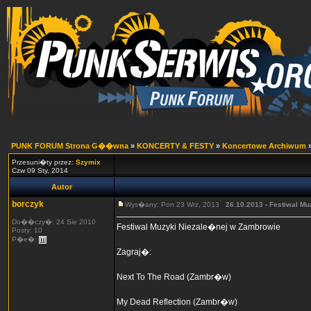
PUNK FORUM Strona G��wna
»
KONCERTY & FESTY
»
Koncertowe Archiwum
Przesuni�ty przez:
Szymix
Czw 09 Sty, 2014
Autor
borczyk
Wys�any: Pon 23 Wrz, 2013
26.10.2013 - Festiwal 
Do��czy�: 24 Sie 2010
Festiwal Muzyki Niezale�nej w Zambrowie
Posty: 10
P�e�:
Zagraj�:
Next To The Road (Zambr�w)
My Dead Reflection (Zambr�w)