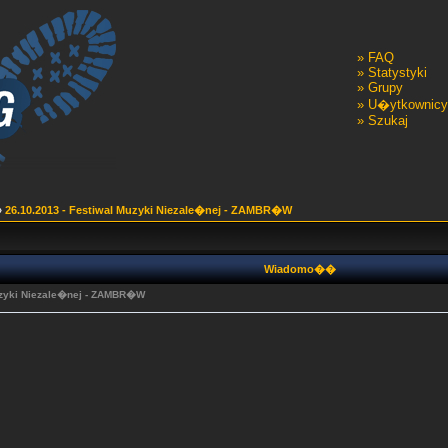
»
FAQ
»
Statystyki
»
Grupy
»
U�ytkownicy
»
Szukaj
»
26.10.2013 - Festiwal Muzyki Niezale�nej - ZAMBR�W
Wiadomo��
Muzyki Niezale�nej - ZAMBR�W