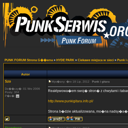
PUNK FORUM Strona G��wna
»
HYDE PARK
»
Ciekawe miejsca w sieci
»
Punk i 
Autor
Szo
Wys�any: �ro 18 Lip, 2012
Punk i gitara
Do��czy�: 01 Wrz 2006
Reaktywowa�em swoj� stron� z chwytami i tabam
Posty: 304
P�e�:
http://www.punkigitara.info.pl/
Strona b�dzie aktualizowana, mo�na nadsy�a� sw