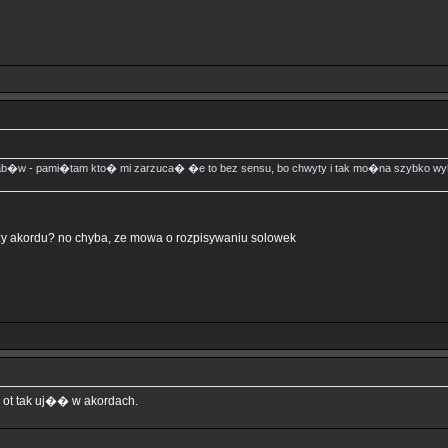
 tab�w - pami�tam kto� mi zarzuca� �e to bez sensu, bo chwyty i tak mo�na szybko 
 czy akordu? no chyba, ze mowa o rozpisywaniu solowek
 ot tak uj�� w akordach.