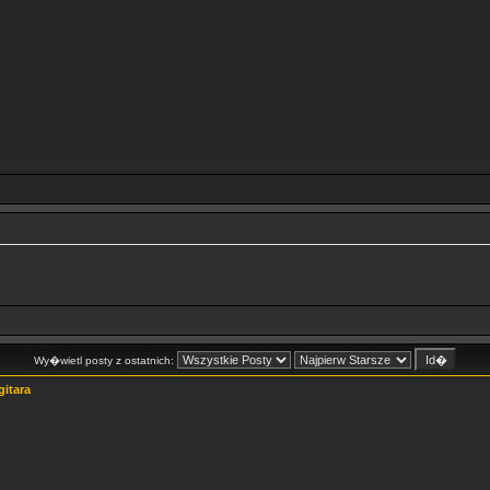
Wy�wietl posty z ostatnich:
gitara