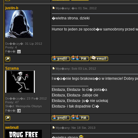
justin-b
Wys�any: �ro 01 Sie, 2012
�wietna strona. dzieki
_________________
Humor to jeden ze sposob�w samoobrony przed
Do��czy�: 31 Lip 2012
Posty: 4
P�e�:
Szrama
Wys�any: Sob 03 Lis, 2012
I w�a�nie tego brakowa�o w internecie! Dobry
_________________
Ekstaza, Ekstaza- to ci� pora�a
Ekstaza, Ekstaza- zabije cie
Do��czy�a: 23 Pa� 2012
Ekstaza, Ekstaza- ju� nie uciekaj
Posty: 47
Ekstaza- i tak dopadnie Ci�
Sk�d: Metropolia Olsztyn
P�e�:
webnull
Wys�any: Nie 18 Sie, 2013
�wietna strona