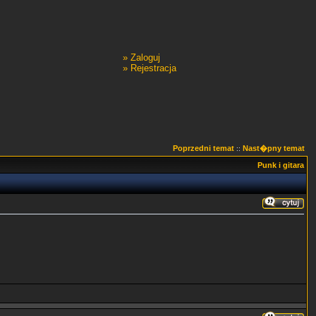
»
Zaloguj
»
Rejestracja
Poprzedni temat
Nast�pny temat
::
Punk i gitara