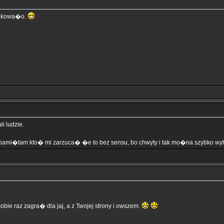
brakowa�o.
i ludzie.
- pami�tam kto� mi zarzuca� �e to bez sensu, bo chwyty i tak mo�na szybko w
raz zagra� dla jaj, a z Twojej strony i owszem.