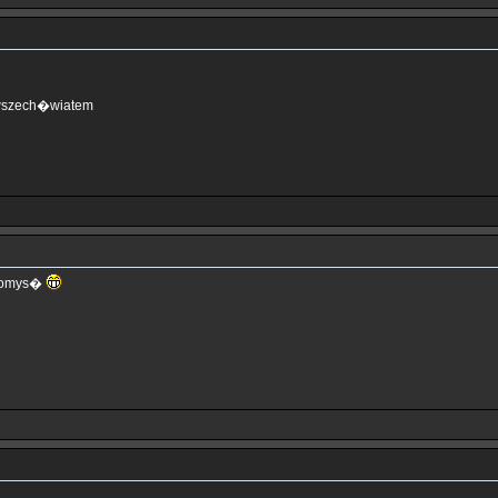
 wszech�wiatem
 pomys�