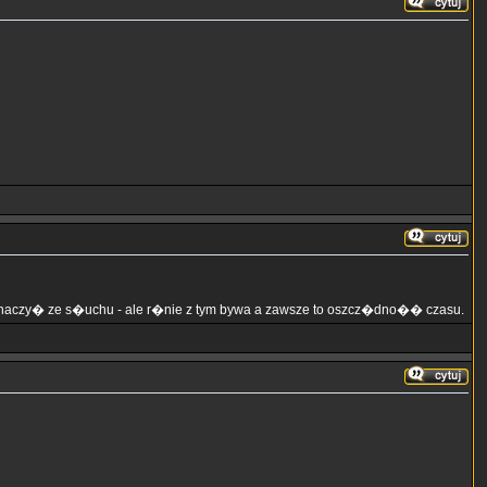
yhaczy� ze s�uchu - ale r�nie z tym bywa a zawsze to oszcz�dno�� czasu.