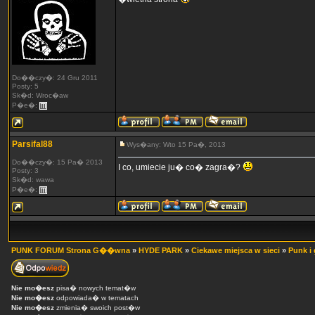
Do��czy�: 24 Gru 2011
Posty: 5
Sk�d: Wroc�aw
P�e�:
Parsifal88
Wys�any: Wto 15 Pa�, 2013
Do��czy�: 15 Pa� 2013
I co, umiecie ju� co� zagra�?
Posty: 3
Sk�d: wawa
P�e�:
PUNK FORUM Strona G��wna
»
HYDE PARK
»
Ciekawe miejsca w sieci
»
Punk i 
Nie mo�esz
pisa� nowych temat�w
Nie mo�esz
odpowiada� w tematach
Nie mo�esz
zmienia� swoich post�w