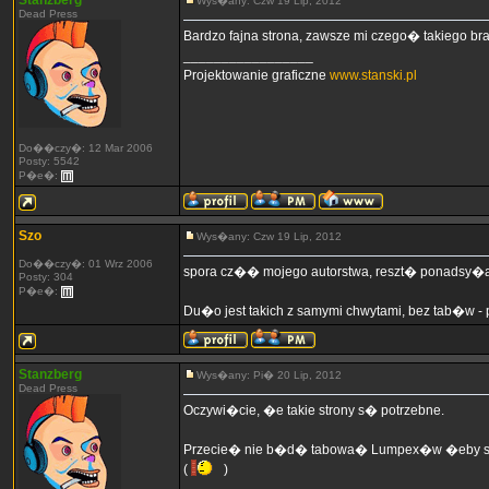
Stanzberg
Wys�any: Czw 19 Lip, 2012
Dead Press
Bardzo fajna strona, zawsze mi czego� takiego 
_________________
Projektowanie graficzne
www.stanski.pl
Do��czy�: 12 Mar 2006
Posty: 5542
P�e�:
Szo
Wys�any: Czw 19 Lip, 2012
Do��czy�: 01 Wrz 2006
spora cz�� mojego autorstwa, reszt� ponadsy�al
Posty: 304
P�e�:
Du�o jest takich z samymi chwytami, bez tab�w 
Stanzberg
Wys�any: Pi� 20 Lip, 2012
Dead Press
Oczywi�cie, �e takie strony s� potrzebne.
Przecie� nie b�d� tabowa� Lumpex�w �eby sobie 
(
)