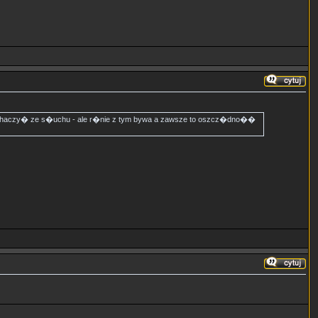
wyhaczy� ze s�uchu - ale r�nie z tym bywa a zawsze to oszcz�dno��