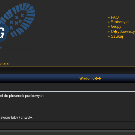
»
FAQ
»
Statystyki
»
Grupy
»
U�ytkownicy
»
Szukaj
gitara
Wiadomo��
i do piosenek punkowych:
oje taby / chwyty.