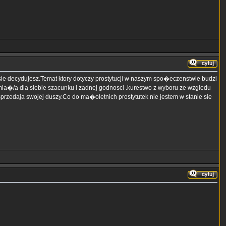
sie decydujesz.Temat ktory dotyczy prostytucji w naszym spo�eczenstwie budzi
 mia�/a dla siebie szacunku i zadnej godnosci .kurestwo z wyboru ze wzgledu
sprzedaja swojej duszy.Co do ma�oletnich prostytutek nie jestem w stanie sie