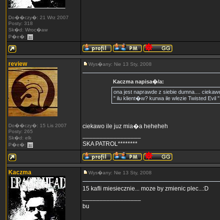
Do��czy�: 21 Wrz 2007
Posty: 318
Sk�d: Wroc�aw
P�e�:
review
Wys�any: Nie 13 Sty, 2008
Kaczma napisa�/a:
ona jest naprawde z siebie dumna.... ciekawe 
" ilu klient�w? kurwa ile wlezie Twisted Evil "
Do��czy�: 15 Lis 2007
ciekawo ile juz mia�a heheheh
Posty: 265
_________________
Sk�d: elk
SKA PATROL********
P�e�:
Kaczma
Wys�any: Nie 13 Sty, 2008
15 kafli miesiecznie... moze by zmienic plec...:D
_________________
bu