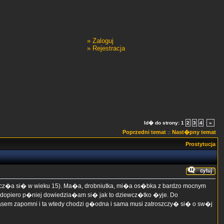
»
Zaloguj
»
Rejestracja
Id� do strony:
1
2
3
4
»
Poprzedni temat
Nast�pny temat
::
Prostytucja
cz�a si� w wieku 15). Ma�a, drobniutka, mi�a os�bka z bardzo mocnym
opiero p�niej dowiedzia�am si� jak to dziewcz�tko �yje. Do
asem zapomni i ta wtedy chodzi g�odna i sama musi zatroszczy� si� o sw�j