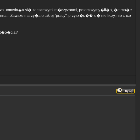
z�tkowo umawia�a si� ze starszymi m�czyznami, potem wymy�li�a, �e mo�e
a... Zawsze marzy�a o takiej "pracy", przysz�o�� si� nie liczy, nie chce
esz�o�cia?