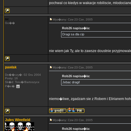
pochwal co kiedys w wakacje robiliscie, mlodocian
nc
Wys�any: Czw 23 Cze, 2005
Go��
Rob26 napisa�/a:
Dragi sa dla cip
nie wiem jak Ty, ale to zawsze doustnie przyjmowal
pawlak
Wys�any: Czw 23 Cze, 2005
Do��czy�: 02 Gru 2004
Rob26 napisa�/a:
Posty: 16
Sk�d: Toru�/Bartoszyce
Jebac dragi!
P�e�:
niemo�liwe, zgadzam sie z Robem i Elirianem ho
Jules Winnfield
Wys�any: Czw 23 Cze, 2005
Rob26 napisa�/a: