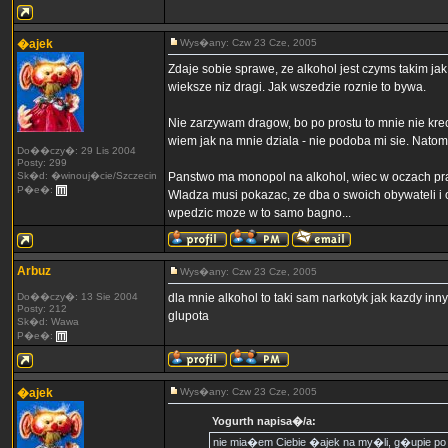
�ajek
Wys�any: Czw 23 Cze, 2005
Zdaje sobie sprawe, ze alkohol jest czyms takim jak n
wieksze niz dragi. Jak wszedzie roznie to bywa.
Nie zarzywam dragow, bo po prostu to mnie nie kreci
wiem jak na mnie dziala - nie podoba mi sie. Natom
Do��czy�: 29 Lis 2004
Posty: 299
Sk�d: �winouj�cie/Szczecin
Panstwo ma monopol na alkohol, wiec w oczach prawa
P�e�:
Wladza musi pokazac, ze dba o swoich obywateli i o
wpedzic moze w to samo bagno...
Arbuz
Wys�any: Czw 23 Cze, 2005
Do��czy�: 13 Sie 2004
dla mnie alkohol to taki sam narkotyk jak kazdy inn
Posty: 212
glupota
Sk�d: Wawa
P�e�:
�ajek
Wys�any: Czw 23 Cze, 2005
Yogurth napisa�/a:
nie mia�em Ciebie �ajek na my�li, g�upie po pr