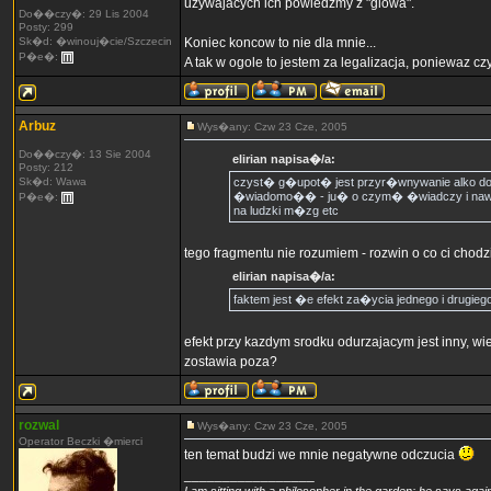
uzywajacych ich powiedzmy z "glowa".
Do��czy�: 29 Lis 2004
Posty: 299
Sk�d: �winouj�cie/Szczecin
Koniec koncow to nie dla mnie...
P�e�:
A tak w ogole to jestem za legalizacja, poniewaz cz
Arbuz
Wys�any: Czw 23 Cze, 2005
Do��czy�: 13 Sie 2004
elirian napisa�/a:
Posty: 212
Sk�d: Wawa
czyst� g�upot� jest przyr�wnywanie alko do 
�wiadomo�� - ju� o czym� �wiadczy i nawet
P�e�:
na ludzki m�zg etc
tego fragmentu nie rozumiem - rozwin o co ci chodz
elirian napisa�/a:
faktem jest �e efekt za�ycia jednego i drugiego
efekt przy kazdym srodku odurzajacym jest inny, wi
zostawia poza?
rozwal
Wys�any: Czw 23 Cze, 2005
Operator Beczki �mierci
ten temat budzi we mnie negatywne odczucia
_________________