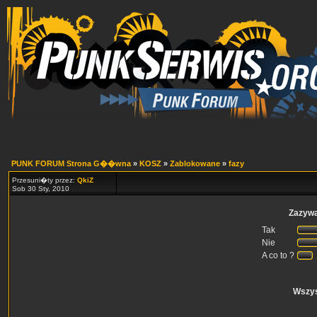
PUNK FORUM Strona G��wna
»
KOSZ
»
Zablokowane
»
fazy
Przesuni�ty przez:
QkiZ
Sob 30 Sty, 2010
Zazywa
Tak
Nie
A co to ?
Wszy