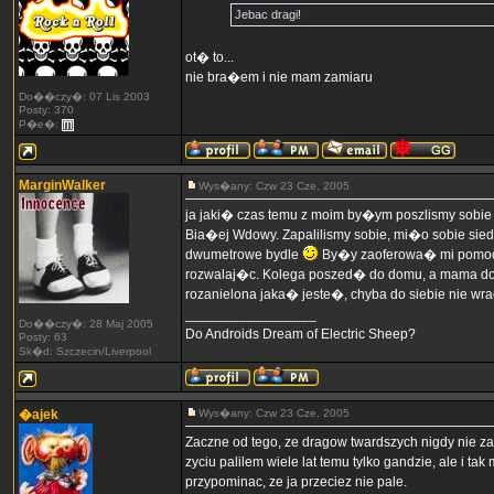
Jebac dragi!
ot� to...
nie bra�em i nie mam zamiaru
Do��czy�: 07 Lis 2003
Posty: 370
P�e�:
MarginWalker
Wys�any: Czw 23 Cze, 2005
ja jaki� czas temu z moim by�ym poszlismy sobi
Bia�ej Wdowy. Zapalilismy sobie, mi�o sobie si
dwumetrowe bydle
By�y zaoferowa� mi pomoc i
rozwalaj�c. Kolega poszed� do domu, a mama do m
rozanielona jaka� jeste�, chyba do siebie nie wra
_________________
Do��czy�: 28 Maj 2005
Do Androids Dream of Electric Sheep?
Posty: 63
Sk�d: Szczecin/Liverpool
�ajek
Wys�any: Czw 23 Cze, 2005
Zaczne od tego, ze dragow twardszych nigdy nie za
zyciu palilem wiele lat temu tylko gandzie, ale i 
przypominac, ze ja przeciez nie pale.