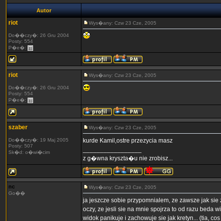
Autor
riot
Wys�any: Czw 23 Cze, 2005
Do��czy�: 26 Gru 2004
Posty: 554
P�e�:
riot
Wys�any: Czw 23 Cze, 2005
Do��czy�: 26 Gru 2004
Posty: 554
P�e�:
szaber
Wys�any: Czw 23 Cze, 2005
Do��czy�: 19 Maj 2005
kurde Kamil,ostre przezycia masz
Posty: 507
_________________
Sk�d: o�wi�cim
z g�wna kryszta�u nie zrobisz...
nc
Wys�any: Czw 23 Cze, 2005
Go��
ja jeszcze sobie przypomnialem, ze zawsze jak sie 
oczy, ze jesli sie na mnie spojrza to od razu beda w
widok panikuje i zachowuje sie jak kretyn... (tia, c