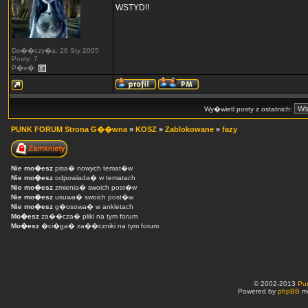
WSTYD!!
Do��czy�a: 26 Sty 2005
Posty: 7
P�e�:
Wy�wietl posty z ostatnich:
PUNK FORUM Strona G��wna
»
KOSZ
»
Zablokowane
»
fazy
Nie mo�esz
pisa� nowych temat�w
Nie mo�esz
odpowiada� w tematach
Nie mo�esz
zmienia� swoich post�w
Nie mo�esz
usuwa� swoich post�w
Nie mo�esz
g�osowa� w ankietach
Mo�esz
za��cza� pliki na tym forum
Mo�esz
�ci�ga� za��czniki na tym forum
© 2002-2013
Pu
Powered by
phpBB
mo