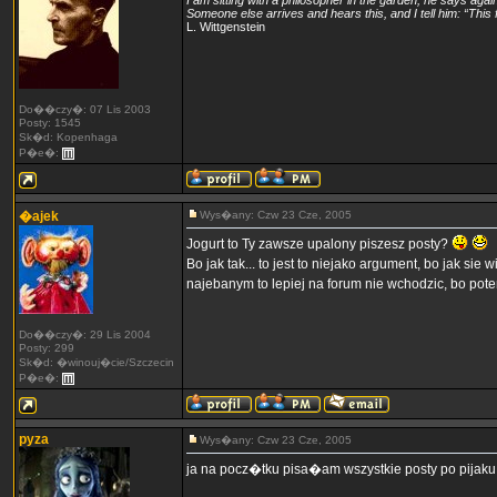
I am sitting with a philosopher in the garden; he says again 
Someone else arrives and hears this, and I tell him: “This 
L. Wittgenstein
Do��czy�: 07 Lis 2003
Posty: 1545
Sk�d: Kopenhaga
P�e�:
�ajek
Wys�any: Czw 23 Cze, 2005
Jogurt to Ty zawsze upalony piszesz posty?
Bo jak tak... to jest to niejako argument, bo jak sie 
najebanym to lepiej na forum nie wchodzic, bo pot
Do��czy�: 29 Lis 2004
Posty: 299
Sk�d: �winouj�cie/Szczecin
P�e�:
pyza
Wys�any: Czw 23 Cze, 2005
ja na pocz�tku pisa�am wszystkie posty po pijaku 