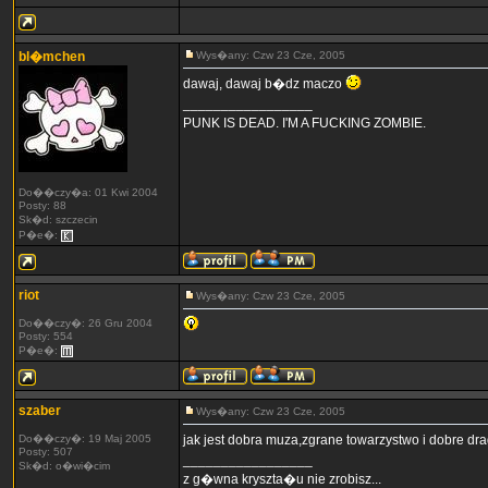
bl�mchen
Wys�any: Czw 23 Cze, 2005
dawaj, dawaj b�dz maczo
_________________
PUNK IS DEAD. I'M A FUCKING ZOMBIE.
Do��czy�a: 01 Kwi 2004
Posty: 88
Sk�d: szczecin
P�e�:
riot
Wys�any: Czw 23 Cze, 2005
Do��czy�: 26 Gru 2004
Posty: 554
P�e�:
szaber
Wys�any: Czw 23 Cze, 2005
Do��czy�: 19 Maj 2005
jak jest dobra muza,zgrane towarzystwo i dobre d
Posty: 507
_________________
Sk�d: o�wi�cim
z g�wna kryszta�u nie zrobisz...