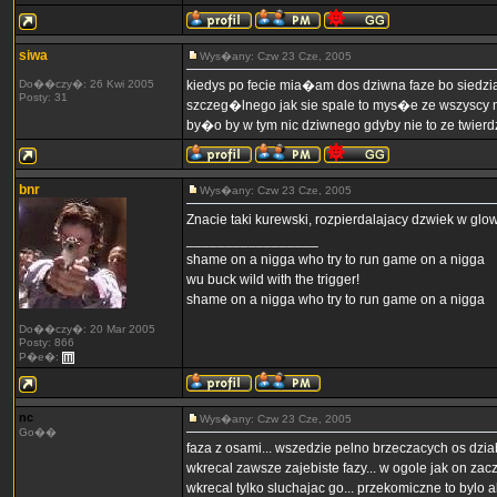
siwa
Wys�any: Czw 23 Cze, 2005
Do��czy�: 26 Kwi 2005
kiedys po fecie mia�am dos dziwna faze bo sied
Posty: 31
szczeg�lnego jak sie spale to mys�e ze wszyscy mn
by�o by w tym nic dziwnego gdyby nie to ze twierd
bnr
Wys�any: Czw 23 Cze, 2005
Znacie taki kurewski, rozpierdalajacy dzwiek w glowie 'piiiiiii
_________________
shame on a nigga who try to run game on a nigga
wu buck wild with the trigger!
shame on a nigga who try to run game on a nigga
Do��czy�: 20 Mar 2005
Posty: 866
P�e�:
nc
Wys�any: Czw 23 Cze, 2005
Go��
faza z osami... wszedzie pelno brzeczacych os dzia
wkrecal zawsze zajebiste fazy... w ogole jak on zacz
wkrecal tylko sluchajac go... przekomiczne to bylo 