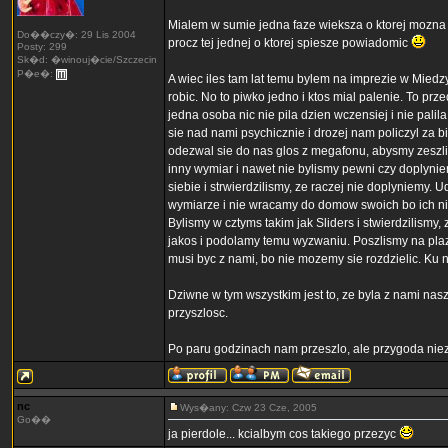
Mialem w sumie jedna faze wieksza o ktorej mozna
Do��czy�: 29 Lis 2004
procz tej jednej o ktorej spiesze powiadomic
Posty: 299
Sk�d: �winouj�cie/Szczecin
P�e�:
A wiec iles tam lat temu bylem na imprezie w Mied
robic. No to piwko jedno i ktos mial palenie. To pr
jedna osoba nic nie pila dzien wczensiej i nie palil
sie nad nami psychicznie i drozej nam policzyl za b
odezwal sie do nas glos z megafonu, abysmy zeszli z
inny wymiar i nawet nie bylismy pewni czy doplyni
siebie i strwierdzilismy, ze raczej nie doplyniemy.
wymiarze i nie wracamy do domow swoich bo ich nie
Bylismy w cztyms takim jak Sliders i stwierdzilism
jakos i podolamy temu wyzwaniu. Poszlismy na plaze
musi byc z nami, bo nie mozemy sie rozdzielic. Ku
Dziwne w tym wszystkim jest to, ze byla z nami nasz
przyszlosc.
Po paru godzinach nam przeszlo, ale przygoda n
nc
Wys�any: Czw 23 Cze, 2005
Go��
ja pierdole... kcialbym cos takiego przezyc