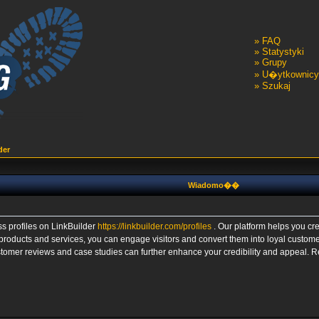
»
FAQ
»
Statystyki
»
Grupy
»
U�ytkownicy
»
Szukaj
der
Wiadomo��
s profiles on LinkBuilder
https://linkbuilder.com/profiles
. Our platform helps you cre
r products and services, you can engage visitors and convert them into loyal customer
customer reviews and case studies can further enhance your credibility and appeal. R