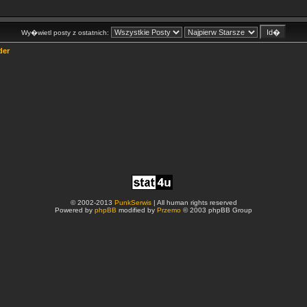
Wy�wietl posty z ostatnich:
der
© 2002-2013
PunkSerwis
| All human rights reserved
Powered by
phpBB
modified by
Przemo
© 2003 phpBB Group