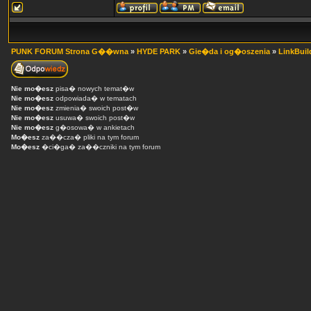
PUNK FORUM Strona G��wna
»
HYDE PARK
»
Gie�da i og�oszenia
»
LinkBuil
Nie mo�esz
pisa� nowych temat�w
Nie mo�esz
odpowiada� w tematach
Nie mo�esz
zmienia� swoich post�w
Nie mo�esz
usuwa� swoich post�w
Nie mo�esz
g�osowa� w ankietach
Mo�esz
za��cza� pliki na tym forum
Mo�esz
�ci�ga� za��czniki na tym forum