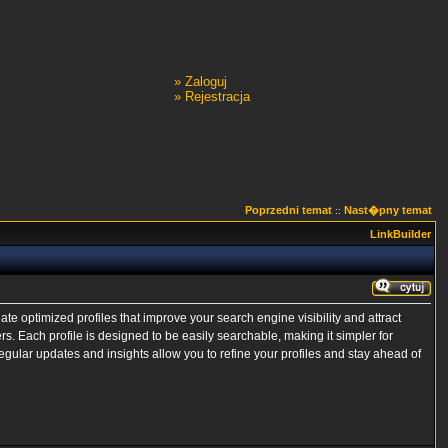
»
Zaloguj
»
Rejestracja
Poprzedni temat
Nast�pny temat
::
LinkBuilder
ate optimized profiles that improve your search engine visibility and attract
s. Each profile is designed to be easily searchable, making it simpler for
egular updates and insights allow you to refine your profiles and stay ahead of