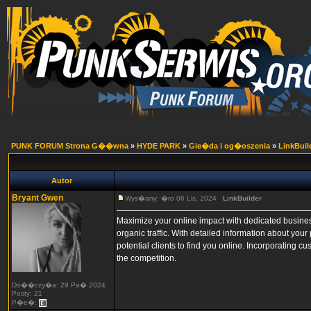
PUNK FORUM Strona G��wna
»
HYDE PARK
»
Gie�da i og�oszenia
»
LinkBuil
Autor
Bryant Gwen
Wys�any: �ro 06 Lis, 2024
LinkBuilder
Maximize your online impact with dedicated busines
organic traffic. With detailed information about you
potential clients to find you online. Incorporating 
the competition.
Do��czy�a: 29 Pa� 2024
Posty: 21
P�e�: