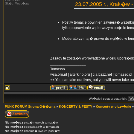
23.07.2005 r., Krak�w -
Sk�d: Wroc�aw
Post w temacie powinien zawiera� wszelkie
tylko poprawienie w pierwszym po�cie tem
Moderatorzy maj� prawo do wgl�du w tema
Zasady te zosta�y wprowadzone w celu uporz�dkow
_________________
Tomasso
wsa.org.pl | alterkino.org | cia.bzzz.net | tomasso.pl
++ You can take our lives, but you will never take 
Wy�wietl posty z ostatnich:
PUNK FORUM Strona G��wna
»
KONCERTY & FESTY
»
Koncerty w ojczy�nie
Nie mo�esz
pisa� nowych temat�w
Nie mo�esz
odpowiada� w tematach
Nie mo�esz
zmienia� swoich post�w