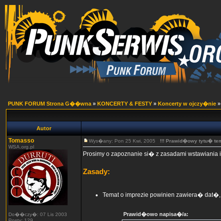
PUNK FORUM Strona G��wna
»
KONCERTY & FESTY
»
Koncerty w ojczy�nie
Autor
Tomasso
Wys�any: Pon 25 Kwi, 2005
!!! Prawid�owy tytu� te
WSA.org.pl
Prosimy o zapoznanie si� z zasadami wstawiania i
Zasady:
Temat o imprezie powinien zawiera� dat�, 
Prawid�owo napisa�/a:
Do��czy�: 07 Lis 2003
Posty: 129