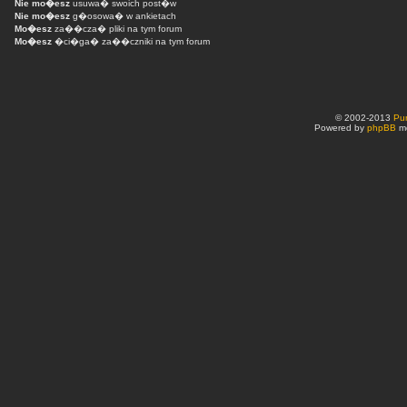
Nie mo�esz
usuwa� swoich post�w
Nie mo�esz
g�osowa� w ankietach
Mo�esz
za��cza� pliki na tym forum
Mo�esz
�ci�ga� za��czniki na tym forum
© 2002-2013
Pu
Powered by
phpBB
mo