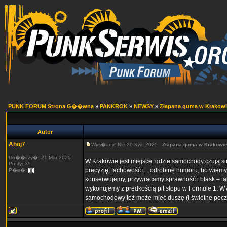
PUNK FORUM Strona G��wna
»
PANKROK
»
NEWSY
»
Złapana guma w Krakowi
Autor
Ahoj7
Wys�any: Nie 20 Kwi, 2025
Złapana guma w Krakowi
Do��czy�: 21 Mar 2025
W Krakowie jest miejsce, gdzie samochody czują si
Posty: 39
precyzję, fachowość i... odrobinę humoru, bo wiem
P�e�:
konserwujemy, przywracamy sprawność i blask – tak
wykonujemy z prędkością pit stopu w Formule 1. W 
samochodowy też może mieć duszę (i świetne pocz