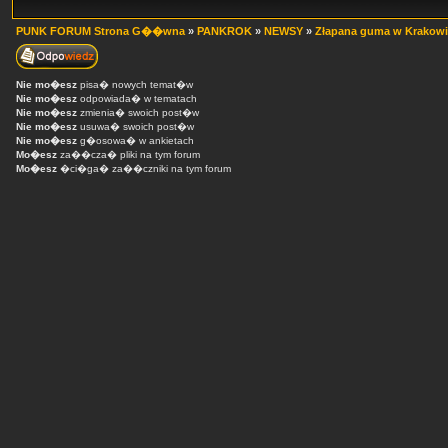
PUNK FORUM Strona G��wna
»
PANKROK
»
NEWSY
»
Złapana guma w Krakowi
Nie mo�esz
pisa� nowych temat�w
Nie mo�esz
odpowiada� w tematach
Nie mo�esz
zmienia� swoich post�w
Nie mo�esz
usuwa� swoich post�w
Nie mo�esz
g�osowa� w ankietach
Mo�esz
za��cza� pliki na tym forum
Mo�esz
�ci�ga� za��czniki na tym forum