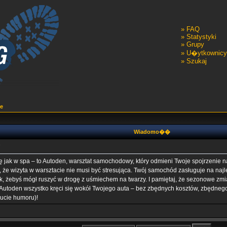
»
FAQ
»
Statystyki
»
Grupy
»
U�ytkownicy
»
Szukaj
e
Wiadomo��
e
ę jak w spa – to Autoden, warsztat samochodowy, który odmieni Twoje spojrzenie n
y, że wizyta w warsztacie nie musi być stresująca. Twój samochód zasługuje na n
, żebyś mógł ruszyć w drogę z uśmiechem na twarzy. I pamiętaj, że sezonowe zmia
Autoden wszystko kręci się wokół Twojego auta – bez zbędnych kosztów, zbędnego
ucie humoru)!