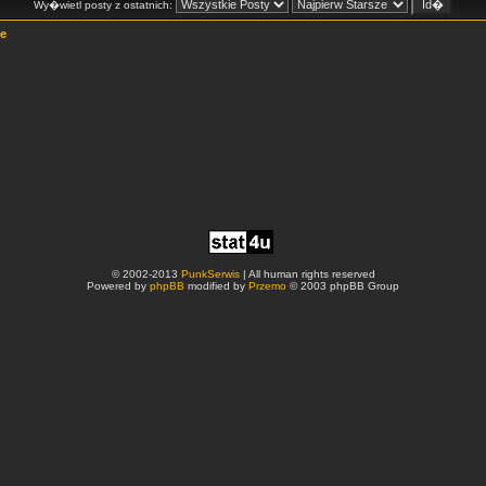
Wy�wietl posty z ostatnich:
e
© 2002-2013
PunkSerwis
| All human rights reserved
Powered by
phpBB
modified by
Przemo
© 2003 phpBB Group