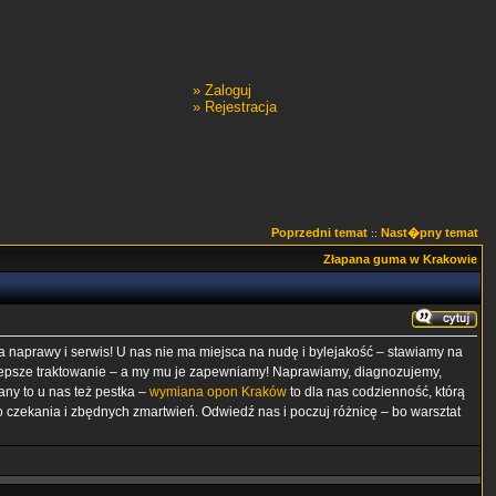
»
Zaloguj
»
Rejestracja
Poprzedni temat
Nast�pny temat
::
Złapana guma w Krakowie
a naprawy i serwis! U nas nie ma miejsca na nudę i bylejakość – stawiamy na
ajlepsze traktowanie – a my mu je zapewniamy! Naprawiamy, diagnozujemy,
ny to u nas też pestka –
wymiana opon Kraków
to dla nas codzienność, którą
 czekania i zbędnych zmartwień. Odwiedź nas i poczuj różnicę – bo warsztat