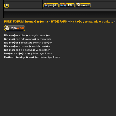
PUNK FORUM Strona G��wna
»
HYDE PARK
»
Na ka�dy temat, nic o punku...
»
Nie mo�esz
pisa� nowych temat�w
Nie mo�esz
odpowiada� w tematach
Nie mo�esz
zmienia� swoich post�w
Nie mo�esz
usuwa� swoich post�w
Nie mo�esz
g�osowa� w ankietach
Mo�esz
za��cza� pliki na tym forum
Mo�esz
�ci�ga� za��czniki na tym forum