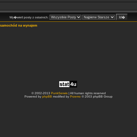
Wy�wietl posty z ostatnich:
samochód na wynajem
© 2002-2013
PunkSerwis
| All human rights reserved
Powered by
phpBB
modified by
Przemo
© 2003 phpBB Group