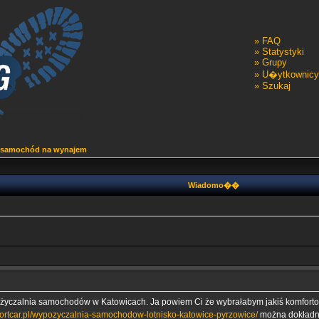
»
FAQ
»
Statystyki
»
Grupy
»
U�ytkownicy
»
Szukaj
samochód na wynajem
Wiadomo��
życzalnia samochodów w Katowicach. Ja powiem Ci że wybrałabym jakiś komforto
mfortcar.pl/wypozyczalnia-samochodow-lotnisko-katowice-pyrzowice/
można dokładni