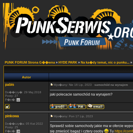
PUNK FORUM Strona G��wna
»
HYDE PARK
»
Na ka�dy temat, nic o punku...
»
Autor
pabis
Wys�any: Nie 16 Lip, 2023
samochód na wynajem
Do��czy�: 29 Maj 2018
jaki polecacie samochód na wynajem?
Posty: 27
P�e�:
pinkowa
Wys�any: Pon 17 Lip, 2023
Do��czy�a: 05 Kwi 2022
Sprawdź sobie samochody jakie ma w ofercie wypo
Posty: 25
się zmieścić bagaż i cztery osoby
Tu
https://co
P�e�: