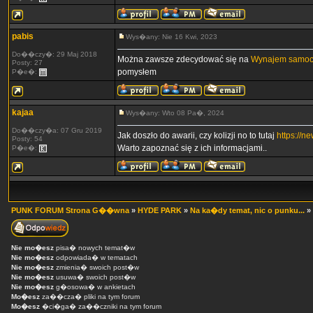
pabis
Wys�any: Nie 16 Kwi, 2023
Do��czy�: 29 Maj 2018
Można zawsze zdecydować się na
Wynajem samoc
Posty: 27
pomysłem
P�e�:
kajaa
Wys�any: Wto 08 Pa�, 2024
Do��czy�a: 07 Gru 2019
Jak doszło do awarii, czy kolizji no to tutaj
https://
Posty: 54
Warto zapoznać się z ich informacjami..
P�e�:
PUNK FORUM Strona G��wna
»
HYDE PARK
»
Na ka�dy temat, nic o punku...
»
Nie mo�esz
pisa� nowych temat�w
Nie mo�esz
odpowiada� w tematach
Nie mo�esz
zmienia� swoich post�w
Nie mo�esz
usuwa� swoich post�w
Nie mo�esz
g�osowa� w ankietach
Mo�esz
za��cza� pliki na tym forum
Mo�esz
�ci�ga� za��czniki na tym forum