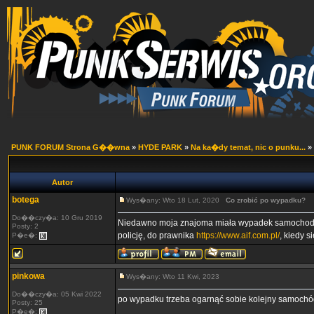
PUNK FORUM Strona G��wna
»
HYDE PARK
»
Na ka�dy temat, nic o punku...
»
Autor
botega
Wys�any: Wto 18 Lut, 2020
Co zrobić po wypadku?
Do��czy�a: 10 Gru 2019
Niedawno moja znajoma miała wypadek samochodowy.
Posty: 2
policję, do prawnika
https://www.aif.com.pl/
, kiedy 
P�e�:
pinkowa
Wys�any: Wto 11 Kwi, 2023
Do��czy�a: 05 Kwi 2022
po wypadku trzeba ogarnąć sobie kolejny samoch
Posty: 25
P�e�: