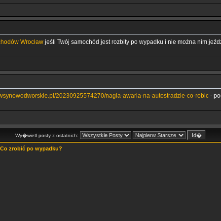
hodów Wrocław
jeśli Twój samochód jest rozbity po wypadku i nie można nim jeźd
newsynowodworskie.pl/20230925574270/nagla-awaria-na-autostradzie-co-robic
- po
Wy�wietl posty z ostatnich:
Co zrobić po wypadku?