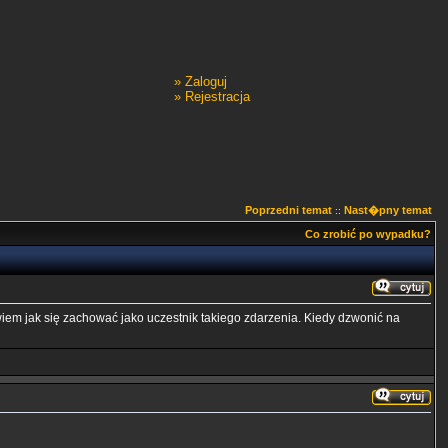
»
Zaloguj
»
Rejestracja
Poprzedni temat
Nast�pny temat
::
Co zrobić po wypadku?
em jak się zachować jako uczestnik takiego zdarzenia. Kiedy dzwonić na