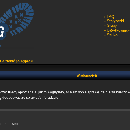
»
FAQ
»
Statystyki
»
Grupy
»
U�ytkownicy
»
Szukaj
Co zrobić po wypadku?
Wiadomo��
 Kiedy opowiadała, jak to wyglądało, zdałam sobie sprawę, że nie za bardzo wi
się dogadywać ze sprawcą? Poradźcie.
ód na pewno