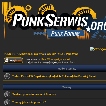
PUNK FORUM Strona G��wna
»
WSPӣPRACA
»
Para Wino
Moderatorzy:
Para Wino
,
spaf_antynazi
U�ytkownicy przegl�daj�cy to forum: Brak
Wa�ne tematy
T-shirt Pierdol W Dup� Ameryka�sk� Reklam� Na Polskiej Ziemi
Tematy
Szukam pomysłu na event firmowy
Traumy jak sobie poradzić?