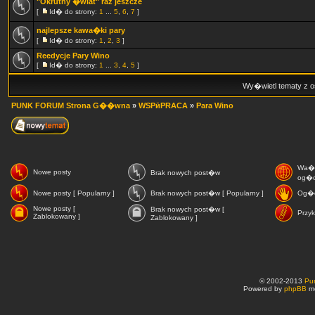
"Okrutny �wiat" raz jeszcze
[
Id� do strony:
1
...
5
,
6
,
7
]
najlepsze kawa�ki pary
[
Id� do strony:
1
,
2
,
3
]
Reedycje Pary Wino
[
Id� do strony:
1
...
3
,
4
,
5
]
Wy�wietl tematy z o
PUNK FORUM Strona G��wna
»
WSPӣPRACA
»
Para Wino
Wa�
Nowe posty
Brak nowych post�w
og�o
Nowe posty [ Popularny ]
Brak nowych post�w [ Popularny ]
Og�o
Nowe posty [
Brak nowych post�w [
Przyk
Zablokowany ]
Zablokowany ]
© 2002-2013
Pu
Powered by
phpBB
mo