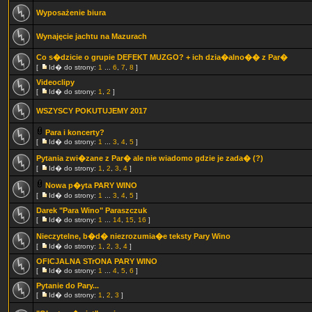
Wyposażenie biura
Wynajęcie jachtu na Mazurach
Co s�dzicie o grupie DEFEKT MUZGO? + ich dzia�alno�� z Par�
[
Id� do strony:
1
...
6
,
7
,
8
]
Videoclipy
[
Id� do strony:
1
,
2
]
WSZYSCY POKUTUJEMY 2017
Para i koncerty?
[
Id� do strony:
1
...
3
,
4
,
5
]
Pytania zwi�zane z Par� ale nie wiadomo gdzie je zada� (?)
[
Id� do strony:
1
,
2
,
3
,
4
]
Nowa p�yta PARY WINO
[
Id� do strony:
1
...
3
,
4
,
5
]
Darek "Para Wino" Paraszczuk
[
Id� do strony:
1
...
14
,
15
,
16
]
Nieczytelne, b�d� niezrozumia�e teksty Pary Wino
[
Id� do strony:
1
,
2
,
3
,
4
]
OFICJALNA STrONA PARY WINO
[
Id� do strony:
1
...
4
,
5
,
6
]
Pytanie do Pary...
[
Id� do strony:
1
,
2
,
3
]