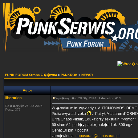
PUNK FORUM Strona G��wna
»
PANKROK
»
NEWSY
Autor
liberation
Wys�any: �ro 29 Sty, 2014
Liberation #19
Do��czy�: 26 Lut 2006
W �rodku m.in: wywiady z: AUTONOMADS, DEMO
Posty: 377
Pietia /wywiad rzeka
/, Patryk Mc Laren /PORNO
Ultra Chaos Piknik, Edukatorzy seksualni "Ponton"
60 stron A4, pod�y papier, nak�ad ok. 300 egz.
Cena: 10 pln + poczta
zam�wienia:
nopasaran@nopasaran.pl