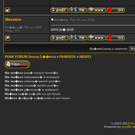
liberation
Wys�any: Pon 10 Lut, 2014
Do��czy�: 26 Lut 2006
zinol ju� jest!
Posty: 377
Wy�wietl posty z ostatnich:
PUNK FORUM Strona G��wna
»
PANKROK
»
NEWSY
Nie mo�esz
pisa� nowych temat�w
Nie mo�esz
odpowiada� w tematach
Nie mo�esz
zmienia� swoich post�w
Nie mo�esz
usuwa� swoich post�w
Nie mo�esz
g�osowa� w ankietach
Mo�esz
za��cza� pliki na tym forum
Mo�esz
�ci�ga� za��czniki na tym forum
© 2002-2013
Pu
Powered by
phpBB
mo