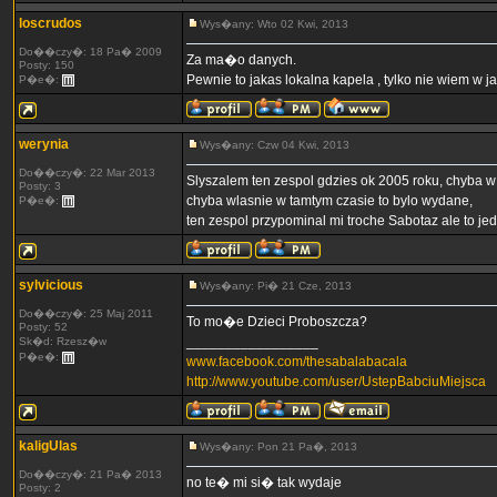
loscrudos
Wys�any: Wto 02 Kwi, 2013
Do��czy�: 18 Pa� 2009
Za ma�o danych.
Posty: 150
Pewnie to jakas lokalna kapela , tylko nie wiem w j
P�e�:
werynia
Wys�any: Czw 04 Kwi, 2013
Do��czy�: 22 Mar 2013
Slyszalem ten zespol gdzies ok 2005 roku, chyba w
Posty: 3
chyba wlasnie w tamtym czasie to bylo wydane,
P�e�:
ten zespol przypominal mi troche Sabotaz ale to jed
sylvicious
Wys�any: Pi� 21 Cze, 2013
Do��czy�: 25 Maj 2011
To mo�e Dzieci Proboszcza?
Posty: 52
_________________
Sk�d: Rzesz�w
P�e�:
www.facebook.com/thesabalabacala
http://www.youtube.com/user/UstepBabciuMiejsca
kaligUlas
Wys�any: Pon 21 Pa�, 2013
Do��czy�: 21 Pa� 2013
no te� mi si� tak wydaje
Posty: 2