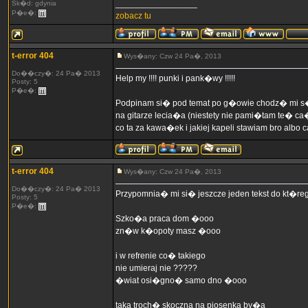
_________________
Sk�d: gdynia
P�e�:
zobacz tu
t-error 404
Wys�any: Czw 24 Pa�, 2013
Do��czy�: 24 Pa� 2013
Help my !!!! punki i pank�wy !!!!!
Posty: 5
P�e�:
Podpinam si� pod temat po g�owie chodz� mi s�o
na gitarze lecia�a (niestety nie pami�tam te� ca�
co ta za kawa�ek i jakiej kapeli stawiam bro alb
t-error 404
Wys�any: Czw 24 Pa�, 2013
Do��czy�: 24 Pa� 2013
Przypomnia� mi si� jeszcze jeden tekst do kt�re
Posty: 5
P�e�:
Szko�a praca dom �ooo
zn�w k�opoty masz �ooo
i w refrenie co� takiego
nie umieraj nie ?????
�wiat osi�gno� samo dno �ooo
taka troch� skoczna na piosenka by�a