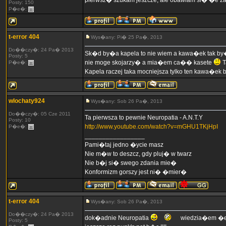
pierwsz� szukam jeszcze, ale obawiam si� �e 
Posty: 150
P�e�:
t-error 404
Wys�any: Pi� 25 Pa�, 2013
Do��czy�: 24 Pa� 2013
Sk�d by�a kapela to nie wiem a kawa�ek tak by� c
Posty: 5
nie moge skojarzy� a mia�em ca�� kasete
T
P�e�:
Kapela raczej taka mocniejsza tylko ten kawa�ek 
wlochaty924
Wys�any: Sob 26 Pa�, 2013
Do��czy�: 05 Cze 2011
Ta pierwsza to pewnie Neuropatia - A.N.T.Y
Posty: 10
http://www.youtube.com/watch?v=mGHU1TKjHpI
P�e�:
_________________
Pami�taj jedno �ycie masz
Nie m�w to deszcz, gdy pluj� w twarz
Nie b�j si� swego zdania mie�
Konformizm gorszy jest ni� �mier�
t-error 404
Wys�any: Sob 26 Pa�, 2013
Do��czy�: 24 Pa� 2013
dok�adnie Neuropatia
wiedzia�em �e t
Posty: 5