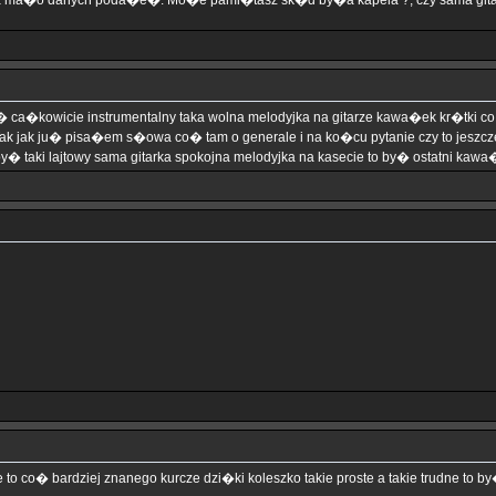
za ma�o danych poda�e�. Mo�e pami�tasz sk�d by�a kapela ?, czy sama gita
a�kowicie instrumentalny taka wolna melodyjka na gitarze kawa�ek kr�tki co do 
ak jak ju� pisa�em s�owa co� tam o generale i na ko�cu pytanie czy to jeszcze
by� taki lajtowy sama gitarka spokojna melodyjka na kasecie to by� ostatni kawa
o co� bardziej znanego kurcze dzi�ki koleszko takie proste a takie trudne to 