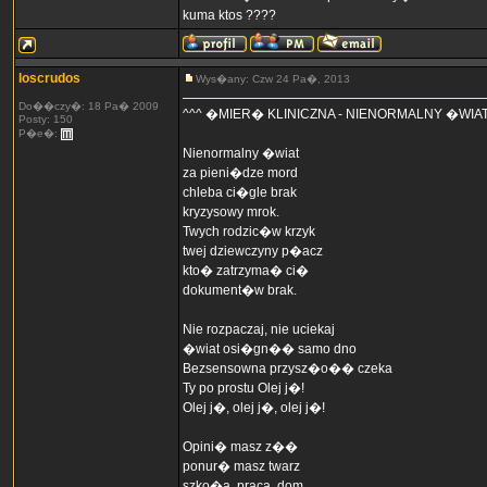
kuma ktos ????
loscrudos
Wys�any: Czw 24 Pa�, 2013
Do��czy�: 18 Pa� 2009
^^^ �MIER� KLINICZNA - NIENORMALNY �WIAT
Posty: 150
P�e�:
Nienormalny �wiat
za pieni�dze mord
chleba ci�gle brak
kryzysowy mrok.
Twych rodzic�w krzyk
twej dziewczyny p�acz
kto� zatrzyma� ci�
dokument�w brak.
Nie rozpaczaj, nie uciekaj
�wiat osi�gn�� samo dno
Bezsensowna przysz�o�� czeka
Ty po prostu Olej j�!
Olej j�, olej j�, olej j�!
Opini� masz z��
ponur� masz twarz
szko�a, praca, dom