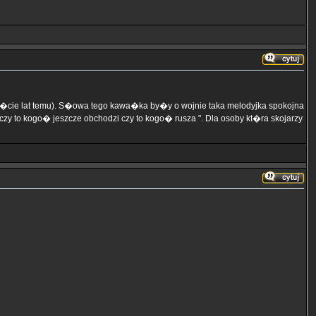
�cie lat temu). S�owa tego kawa�ka by�y o wojnie taka melodyjka spokojna
czy to kogo� jeszcze obchodzi czy to kogo� rusza ". Dla osoby kt�ra skojarzy