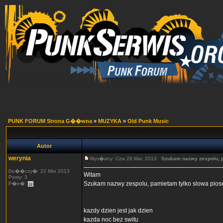
PUNK FORUM Strona G��wna
»
MUZYKA
»
Old Punk Music
Autor
werynia
Wys�any: Czw 28 Mar, 2013
Szukam nazwy zespolu, 
Do��czy�: 22 Mar 2013
Witam
Posty: 3
Szukam nazwy zespolu, pamietam tylko slowa piose
P�e�:
kazdy dzien jest jak dzien
kazda noc bez switu