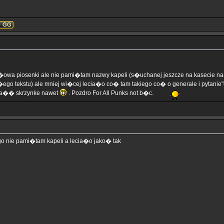
wa piosenki ale nie pami�tam nazwy kapeli (s�uchanej jeszcze na kasecie na
ego tekstu) ale mniej wi�cej lecia�o co� tam takiego co� o generale i pytanie"
o ca�� skrzynke nawet
. Pozdro For All Punks not b�c.
go nie pami�tam kapeli a lecia�o jako� tak