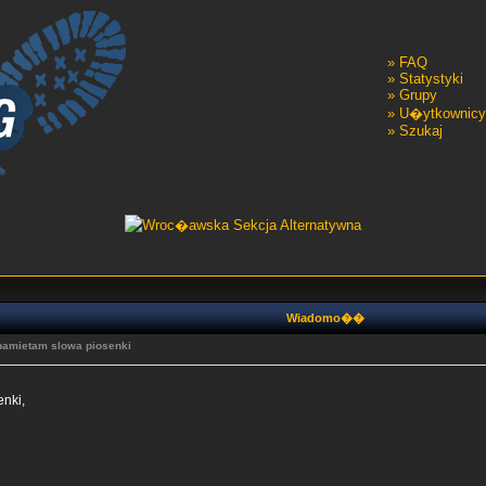
»
FAQ
»
Statystyki
»
Grupy
»
U�ytkownicy
»
Szukaj
Wiadomo��
pamietam slowa piosenki
nki,