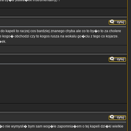
ra by�a (kawa�ek instrumentalny) ?
kapeli to raczej cos bardziej znanego chyba ale co to by�o to za cholere
 kogo� obchodzi czy to kogos rusza na wokalu go�ciu z tego co kojarze.
�ek.
by�o nie wymysli� bym sam wog�le zapomnia�em o tej kapeli dzi�ki wielkie