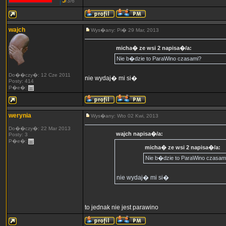
5
/3/6
wajch
Wys�any: Pi� 29 Mar, 2013
micha� ze wsi 2 napisa�/a:
Nie b�dzie to ParaWino czasami?
Do��czy�: 12 Cze 2011
nie wydaj� mi si�
Posty: 414
P�e�:
werynia
Wys�any: Wto 02 Kwi, 2013
Do��czy�: 22 Mar 2013
wajch napisa�/a:
Posty: 3
P�e�:
micha� ze wsi 2 napisa�/a:
Nie b�dzie to ParaWino czasam
nie wydaj� mi si�
to jednak nie jest parawino