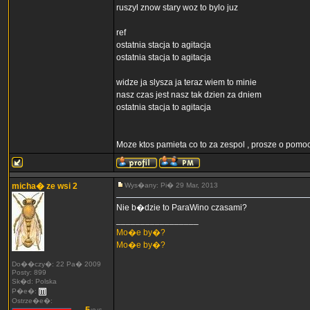
ruszyl znow stary woz to bylo juz
ref
ostatnia stacja to agitacja
ostatnia stacja to agitacja
widze ja slysza ja teraz wiem to minie
nasz czas jest nasz tak dzien za dniem
ostatnia stacja to agitacja
Moze ktos pamieta co to za zespol , prosze o pomo
micha� ze wsi 2
Wys�any: Pi� 29 Mar, 2013
Nie b�dzie to ParaWino czasami?
_________________
Mo�e by�?
Mo�e by�?
Do��czy�: 22 Pa� 2009
Posty: 899
Sk�d: Polska
P�e�:
Ostrze�e�: