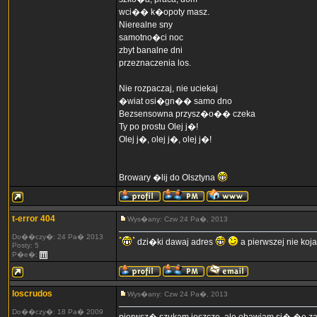
wci�� k�opoty masz.
Nierealne sny
samotno�ci noc
zbyt banalne dni
przeznaczenia los.
Nie rozpaczaj, nie uciekaj
�wiat osi�gn�� samo dno
Bezsensowna przysz�o�� czeka
Ty po prostu Olej j�!
Olej j�, olej j�, olej j�!
Browary �lij do Olsztyna
t-error 404
Wys�any: Czw 24 Pa�, 2013
Do��czy�: 24 Pa� 2013
dzi�ki dawaj adres
a pierwszej nie koj
Posty: 5
P�e�:
loscrudos
Wys�any: Czw 24 Pa�, 2013
Do��czy�: 18 Pa� 2009