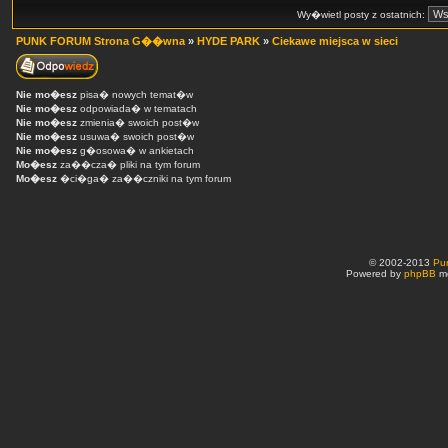
Wy�wietl posty z ostatnich:
PUNK FORUM Strona G��wna
»
HYDE PARK
»
Ciekawe miejsca w sieci
Nie mo�esz
pisa� nowych temat�w
Nie mo�esz
odpowiada� w tematach
Nie mo�esz
zmienia� swoich post�w
Nie mo�esz
usuwa� swoich post�w
Nie mo�esz
g�osowa� w ankietach
Mo�esz
za��cza� pliki na tym forum
Mo�esz
�ci�ga� za��czniki na tym forum
© 2002-2013
Pu
Powered by
phpBB
mo