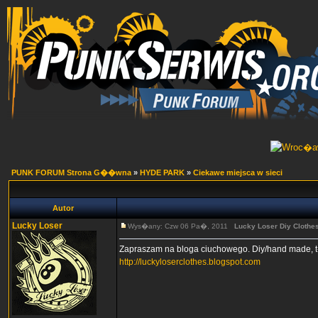
PUNK FORUM Strona G��wna
»
HYDE PARK
»
Ciekawe miejsca w sieci
Autor
Lucky Loser
Wys�any: Czw 06 Pa�, 2011
Lucky Loser Diy Clothe
Zapraszam na bloga ciuchowego. Diy/hand made, t-sh
http://luckyloserclothes.blogspot.com