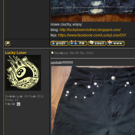
nowe ciuchy, enjoy:
blog:
http://luckyloserclothes.blogspot.com/
fejs:
https://www.facebook.com/LuckyLoserDIY
Lucky Loser
Wys�any: Nie 05 Sie, 2012
update!!!!!!!!!!!!
Do��czy�: 06 Pa� 2011
Posty: 13
P�e�: