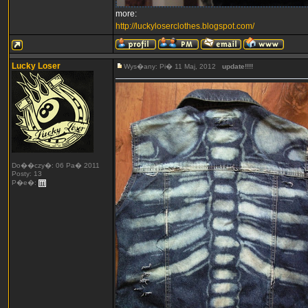
more:
http://luckyloserclothes.blogspot.com/
Lucky Loser
Wys�any: Pi� 11 Maj, 2012
update!!!!
Do��czy�: 06 Pa� 2011
Posty: 13
P�e�: