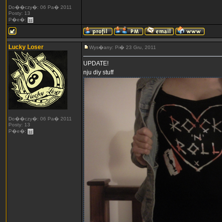
Do��czy�: 06 Pa� 2011
Posty: 13
P�e�:
Lucky Loser
Wys�any: Pi� 23 Gru, 2011
UPDATE!
nju diy stuff
Do��czy�: 06 Pa� 2011
Posty: 13
P�e�: