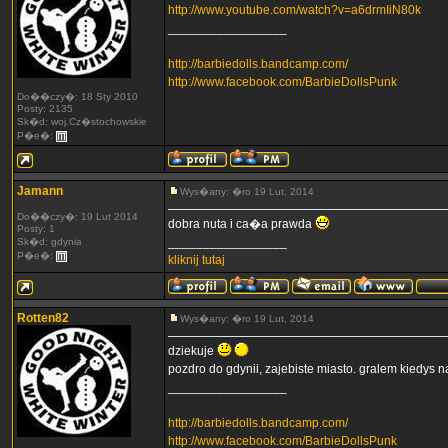
http://www.youtube.com/watch?v=a6drmIiN80k
_________________
http://barbiedolls.bandcamp.com/
http://www.facebook.com/BarbieDollsPunk
Do��czy�: 18 Sty 2010
Posty: 2135
Sk�d: woj.Cz�stochowskie
P�e�:
Jamann
Wys�any: �ro 19 Lut, 2014
Do��czy�: 19 Lut 2014
dobra nuta i ca�a prawda
Posty: 1
_________________
Sk�d: gdynia
P�e�:
kliknij tutaj
Rotten82
Wys�any: �ro 19 Lut, 2014
dziekuje
pozdro do gdynii, zajebiste miasto. gralem kiedys na
_________________
http://barbiedolls.bandcamp.com/
http://www.facebook.com/BarbieDollsPunk