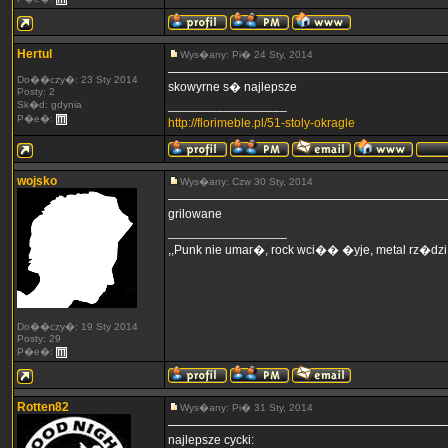
Hertul
Wys�any: Pi� 24 Sty, 2014
Do��czy�: 23 Sty 2014
skowyrne s� najlepsze
Posty: 2
_________________
Sk�d: gdynia
P�e�:
http://florimeble.pl/51-stoly-okragle
wojsko
Wys�any: Czw 30 Sty, 2014
grilowane
_________________
,,Punk nie umar�, rock wci�� �yje, metal rz�dzi,
Do��czy�: 19 Sty 2014
Posty: 29
P�e�:
Rotten82
Wys�any: Pi� 31 Sty, 2014
najlepsze cycki: