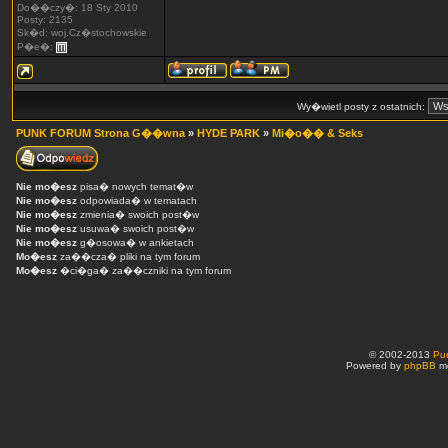
Do��czy�: 18 Sty 2010
Posty: 2135
Sk�d: woj.Cz�stochowskie
P�e�:
Wy�wietl posty z ostatnich:
PUNK FORUM Strona G��wna
»
HYDE PARK
»
Mi�o�� & Seks
Nie mo�esz
pisa� nowych temat�w
Nie mo�esz
odpowiada� w tematach
Nie mo�esz
zmienia� swoich post�w
Nie mo�esz
usuwa� swoich post�w
Nie mo�esz
g�osowa� w ankietach
Mo�esz
za��cza� pliki na tym forum
Mo�esz
�ci�ga� za��czniki na tym forum
© 2002-2013
Pu
Powered by
phpBB
mo