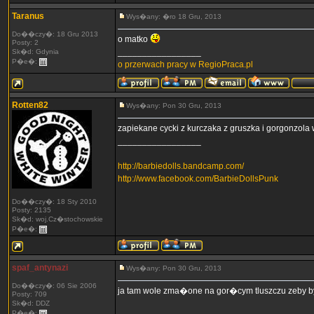
Taranus
Wys�any: �ro 18 Gru, 2013
Do��czy�: 18 Gru 2013
o matko
Posty: 2
_________________
Sk�d: Gdynia
P�e�:
o przerwach pracy w RegioPraca.pl
Rotten82
Wys�any: Pon 30 Gru, 2013
zapiekane cycki z kurczaka z gruszka i gorgonzola
_________________
http://barbiedolls.bandcamp.com/
http://www.facebook.com/BarbieDollsPunk
Do��czy�: 18 Sty 2010
Posty: 2135
Sk�d: woj.Cz�stochowskie
P�e�:
spaf_antynazi
Wys�any: Pon 30 Gru, 2013
Do��czy�: 06 Sie 2006
ja tam wole zma�one na gor�cym tluszczu zeby b
Posty: 709
Sk�d: DDZ
P�e�: