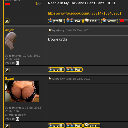
Needle in My Cock and I Can't Can't FUCK!
1
/3/6
https://www.facebook.com/...383147158469801
wajch
Wys�any: Sob 15 Cze, 2013
krowie cycki
Do��czy�: 12 Cze 2011
Posty: 414
P�e�:
Szapi
Wys�any: Sob 15 Cze, 2013
Do��czy�a: 22 Sty 2012
Posty: 116
Sk�d: �orso�
P�e�: