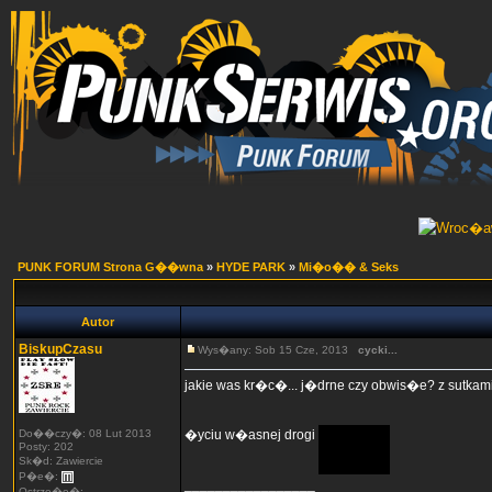
PUNK FORUM Strona G��wna
»
HYDE PARK
»
Mi�o�� & Seks
Autor
BiskupCzasu
Wys�any: Sob 15 Cze, 2013
cycki...
jakie was kr�c�... j�drne czy obwis�e? z sutka
Do��czy�: 08 Lut 2013
�yciu w�asnej drogi
Posty: 202
Sk�d: Zawiercie
P�e�:
_________________
Ostrze�e�: