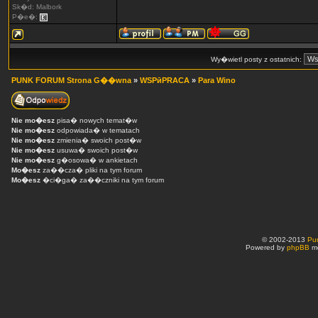
Sk�d: Malbork
P�e�:
Wy�wietl posty z ostatnich:
PUNK FORUM Strona G��wna
»
WSPӣPRACA
»
Para Wino
Nie mo�esz
pisa� nowych temat�w
Nie mo�esz
odpowiada� w tematach
Nie mo�esz
zmienia� swoich post�w
Nie mo�esz
usuwa� swoich post�w
Nie mo�esz
g�osowa� w ankietach
Mo�esz
za��cza� pliki na tym forum
Mo�esz
�ci�ga� za��czniki na tym forum
© 2002-2013
Pu
Powered by
phpBB
mo