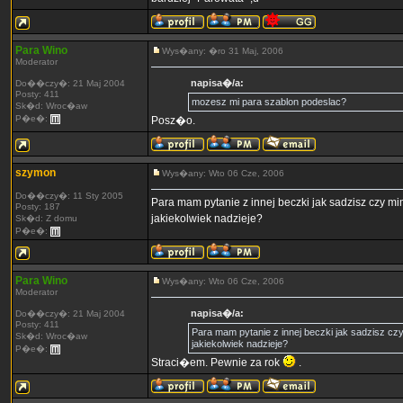
Para Wino
Wys�any: �ro 31 Maj, 2006
Moderator
napisa�/a:
Do��czy�: 21 Maj 2004
Posty: 411
mozesz mi para szablon podeslac?
Sk�d: Wroc�aw
P�e�:
Posz�o.
szymon
Wys�any: Wto 06 Cze, 2006
Do��czy�: 11 Sty 2005
Para mam pytanie z innej beczki jak sadzisz czy m
Posty: 187
jakiekolwiek nadzieje?
Sk�d: Z domu
P�e�:
Para Wino
Wys�any: Wto 06 Cze, 2006
Moderator
napisa�/a:
Do��czy�: 21 Maj 2004
Posty: 411
Para mam pytanie z innej beczki jak sadzisz cz
Sk�d: Wroc�aw
jakiekolwiek nadzieje?
P�e�:
Straci�em. Pewnie za rok
.