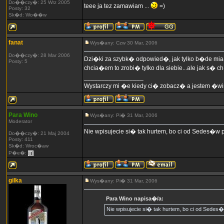
Do��czy�: 25 Wrz 2005
teee ja tez zamawiam ...
=)
Posty: 32
Sk�d: Wo��w
fanat
Wys�any: Czw 30 Mar, 2006
Do��czy�: 28 Mar 2006
Dzi�ki za szybk� odpowied�, jak tylko b�de mia�
Posty: 5
chcia�em to zrobi� tylko dla siebie...ale jak s� c
_________________
Wystarczy mi �e kiedy ci� zobacz� a jestem �wir
Para Wino
Wys�any: Pi� 31 Mar, 2006
Moderator
Nie wpisujecie si� tak hurtem, bo ci od Sedes�w
Do��czy�: 21 Maj 2004
Posty: 411
Sk�d: Wroc�aw
P�e�:
gilka
Wys�any: Pi� 31 Mar, 2006
Para Wino napisa�/a:
Nie wpisujecie si� tak hurtem, bo ci od Sede