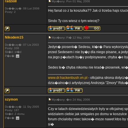
radzioll
Wys�any: Pon 01 Maj, 2006
Do��czy�: 08 Lut 2006
Hej fanat co z ta koszulka?? Jak ci trzeba hajs rzuci
Posty: 2
Sindo Ty cos wiesz o tym wiecej?
Nikodem15
Wys�any: Pi� 12 Maj, 2006
Do��czy�: 07 Lis 2003
Jedyn� piosenk� Sedesu, kt�r� Para wykorzysta
Posty: 336
przed Sedesem i nie by�y dla niego pisane, a jed
Sk�d: st�d
P�e�:
na jego p�utach by�y podpisywane, chyba �e by�o
Sedes te� chyba nikomu nie krad� piosenek, wi
_________________
www.dr.hackenbush.vn.pl
- oficjalna strona dotyc
dzia�alno�ci artystycznej Andrzeja "Zmory" Rdu
szymon
Wys�any: �ro 24 Maj, 2006
Do��czy�: 11 Sty 2005
Czy w latach dziewiedziesiatych byly w oficjalne
Posty: 187
widzialem ciebie jak smigales po domu w koszulce
Sk�d: Z domu
P�e�:
forum chcialoby miec takow�-moze nawet ktos by 
si�