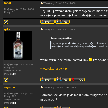
fanat
Wys�any: Czw 17 Sie, 2006
Do��czy�: 28 Mar 2006
Hej ludu, powr�ci�em :] biore si� za ten mocno za
Posty: 5
miesi�ca powinna si� tutaj znale��, pozdrowien
gilka
Wys�any: Czw 17 Sie, 2006
fanat napisa�/a:
Hej ludu, powr�ci�em :] biore si� za ten mocno
miesi�ca powinna si� tutaj znale��, pozdrow
walnij fotk�, obejrzymy, pomy�limy
i zapewne
_________________
Do��czy�a: 13 Lis 2005
Posty: 143
www.reks.malbork.pl
Sk�d: Malbork
P�e�:
szymon
Wys�any: Nie 01 Pa�, 2006
Do��czy�: 11 Sty 2005
Para napisze krotko jakie masz plany muzyczne n
Posty: 187
miesiacach?
Sk�d: Z domu
P�e�: