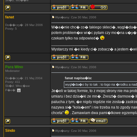
Sk�d: Wo��w
fanat
Wys�any: Czw 30 Mar, 2006
Do��czy�: 28 Mar 2006
W�a�nie chc� co� takiego skleci�, wygl�da�o by
Posty: 5
potem problem�w wi�c pytam czy mo�na u�y� wzor
czekam tylko na odpowied�
_________________
Wystarczy mi �e kiedy ci� zobacz� a jestem �wir
Para Wino
Wys�any: Czw 30 Mar, 2006
Moderator
fanat napisa�/a:
Do��czy�: 21 Maj 2004
Posty: 411
wygl�da�o by to tak : to logo na �rodku a na
Sk�d: Wroc�aw
P�e�:
Je�eli w takiej formie, to z mojej strony nie ma
umiaru i bez dzia�ki ze mn�. Zreszt� darmow� l
palucha z tym, �e nigdy nigdzie nie zosta� zastrz
nazywa si� "kola�em" i nie trzeba na to zgody
chceta"
. Zamawiam dwa pami�tkowe egzempl
Sindo
Wys�any: Czw 30 Mar, 2006