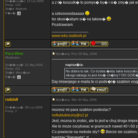
Do��czy�a: 13 Lis 2005
a z t� koszulk� to pomys� by� i si� zmy� jak w
Posty: 143
Sk�d: Malbork
P�e�:
a szkooooodaaaaa
bo skusi�abym si� na takow�
Pozdrawiam.
_________________
www.reks.malbork.pl
Para Wino
Wys�any: Pon 29 Maj, 2006
Moderator
napisa�/a:
Do��czy�: 21 Maj 2004
Posty: 411
No dobra to tak. Co trzeba �eby takie koszulk
Sk�d: Wroc�aw
nikogo takiego to jest kto� ch�tny? DO DZI
P�e�:
Daj miswojego e-maila to ci pode�l� szablon oryg
radzioll
Wys�any: Wto 30 Maj, 2006
Do��czy�: 08 Lut 2006
mozesz mi para szablon podeslac?
Posty: 2
nofluklubiezny@o2.pl
Jest, mozna to zrobic, ale to jest w chuj droga impr
Ale to moze oscylowac w granicach nawet 40 \-50 zl
Co powiecie na metode diy?
Bierze sie szablon,
bardziej "Parowata" ;d