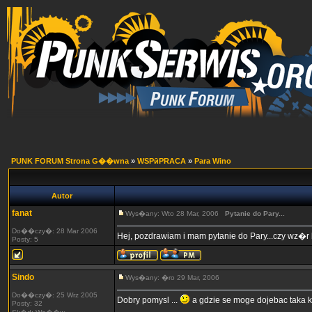
PUNK FORUM Strona G��wna
»
WSPӣPRACA
»
Para Wino
Autor
fanat
Wys�any: Wto 28 Mar, 2006
Pytanie do Pary...
Do��czy�: 28 Mar 2006
Hej, pozdrawiam i mam pytanie do Pary...czy wz
Posty: 5
Sindo
Wys�any: �ro 29 Mar, 2006
Do��czy�: 25 Wrz 2005
Dobry pomysl ...
a gdzie se moge dojebac taka 
Posty: 32