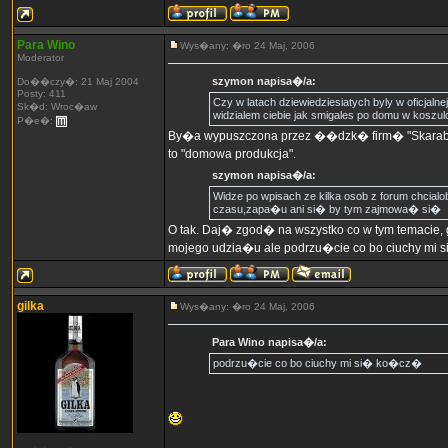
Para Wino
Wys�any: �ro 24 Maj, 2006
Moderator
szymon napisa�/a:
Do��czy�: 21 Maj 2004
Posty: 411
Czy w latach dziewiedziesiatych byly w oficja
Sk�d: Wroc�aw
widzialem ciebie jak smigales po domu w koszu
P�e�:
By�a wypuszczona przez ��dzk� firm� "Skarab" i 
to "domowa produkcja".
szymon napisa�/a:
Widze po wpisach ze kilka osob z forum chcial
czasu,zapa�u ani si� by tym zajmowa� si�
O tak. Daj� zgod� na wszystko co w tym temacie
mojego udzia�u ale podrzu�cie co bo ciuchy mi
gilka
Wys�any: �ro 24 Maj, 2006
Para Wino napisa�/a:
podrzu�cie co bo ciuchy mi si� ko�cz�