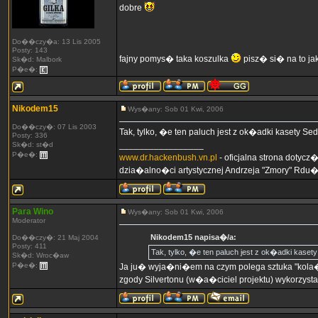
dobre
Do��czy�a: 13 Lis 2005
Posty: 143
fajny pomys� taka koszulka
pisz� si� na to ja
Sk�d: Malbork
P�e�:
Nikodem15
Wys�any: Sob 01 Kwi, 2006
Do��czy�: 07 Lis 2003
Tak, tylko, �e ten paluch jest z ok�adki kasety Se
Posty: 336
_________________
Sk�d: st�d
P�e�:
www.dr.hackenbush.vn.pl
- oficjalna strona dotyc
dzia�alno�ci artystycznej Andrzeja "Zmory" Rdu
Para Wino
Wys�any: Sob 01 Kwi, 2006
Moderator
Nikodem15 napisa�/a:
Do��czy�: 21 Maj 2004
Posty: 411
Tak, tylko, �e ten paluch jest z ok�adki kaset
Sk�d: Wroc�aw
P�e�:
Ja ju� wyja�ni�em na czym polega sztuka "kola
zgody Silvertonu (w�a�ciciel projektu) wykorzys