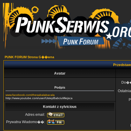
PUNK FORUM Strona G��wna
Przedstawi
Avatar
Do�
Podpis
Ostatnia
www.facebook.com/thesabalabacala
http://www.youtube.com/user/UstepBabciuMiejsca
P
Kontakt z sylvicious
Adres email:
Prywatna Wiadomo��: