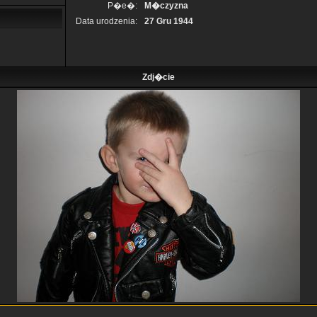
P�e�:
M�czyzna
Data urodzenia:
27 Gru 1944
Zdj�cie