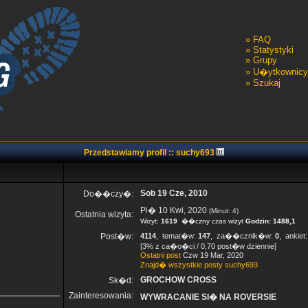
»
FAQ
»
Statystyki
»
Grupy
»
U�ytkownicy
»
Szukaj
Przedstawiamy profil :: suchy693
Sob 19 Cze, 2010
Do��czy�:
Pi� 10 Kwi, 2020
(Minut: 4)
Ostatnia wizyta:
Wizyt:
1619
��czny czas wizyt
Godzin: 1488,1
Post�w:
4114
, temat�w:
147
, za��cznik�w:
0
, ankiet
[3% z ca�o�ci / 0,70 post�w dziennie]
Ostatni post
Czw 19 Mar, 2020
Znajd� wszystkie posty suchy693
GROCHOW CROSS
Sk�d:
Zainteresowania:
WYWRACANIE SI� NA ROVERSIE