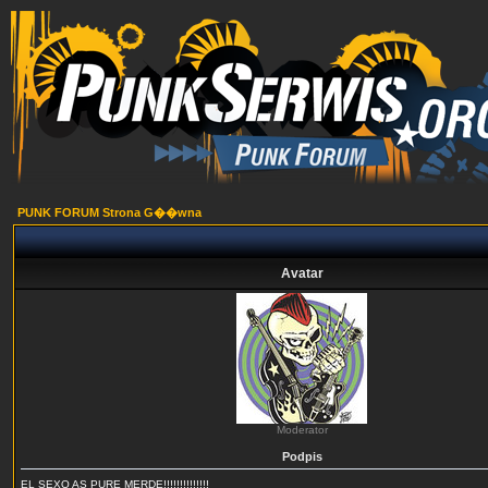
PUNK FORUM Strona G��wna
Avatar
Moderator
Podpis
EL SEXO AS PURE MERDE!!!!!!!!!!!!!!