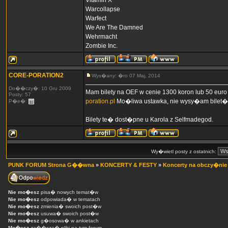
Vitamin X
Warcollapse
Warfect
We Are The Damned
Wehrmacht
Zombie Inc.
CORE-PORATION2
Wys�any: �ro 07 Maj, 2014
Do��czy�: 10 Gru 2009
Mam bilety na OEF w cenie 1300 koron lub 50 eur
Posty: 57
poration.pl
Mo�liwa ustawka, nie wysy�am bilet�
P�e�:
Bilety te� dost�pne u Karola z Selfmadegod.
Wy�wietl posty z ostatnich:
PUNK FORUM Strona G��wna
»
KONCERTY & FESTY
»
Koncerty na obczy�nie
Nie mo�esz
pisa� nowych temat�w
Nie mo�esz
odpowiada� w tematach
Nie mo�esz
zmienia� swoich post�w
Nie mo�esz
usuwa� swoich post�w
Nie mo�esz
g�osowa� w ankietach
Mo�esz
za��cza� pliki na tym forum