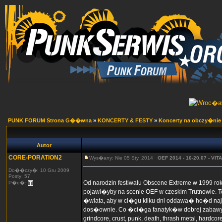
PUNK FORUM Strona G��wna
»
KONCERTY & FESTY
»
Koncerty na obczy�nie
Autor
CORE-PORATION2
Wys�any: Nie 05 Sty, 2014
OEF 2014 - 16-20.07 - VIT
Do��czy�: 10 Gru 2009
Posty: 57
Od narodzin festiwalu Obscene Extreme w 1999 rok
P�e�:
pojawi�yby na scenie OEF w czeskim Trutnowie. T
�wiata, aby w ci�gu kilku dni oddawa� ho�d naj
dos�ownie. Co �ci�ga fanatyk�w dobrej zabawy 
grindcore, crust, punk, death, thrash metal, hard