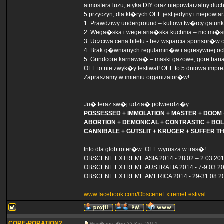
atmosfera luzu, etyka DIY oraz niepowtarzalny duc
5 przyczyn, dla kt�rych OEF jest jedyny i niepowtar
1. Prawdziwy underground – kultowi tw�rcy gatu
2. Wega�ska i wegetaria�ska kuchnia – nic mi�s
3. Uczciwa cena biletu - bez wsparcia sponsor�w 
4. Brak g�wnianych regulamin�w i agresywnej och
5. Grindcore karnawa� – maski gazowe, gore ban
OEF to nie zwyk�y festiwal! OEF to 5 dniowa impre
Zapraszamy w imieniu organizator�w!
Ju� teraz sw�j udzia� potwierdzi�y:
POSSESSED + IMMOLATION + MASTER + DOOM 
ABORTION + DEMONICAL + CONTRASTIC + BOL
CANNIBALE + GUTSLIT + KRUGER + SUFFER TH
Info dla globtroter�w: OEF wyrusza w tras�!
OBSCENE EXTREME ASIA 2014 - 28.02 – 2.03.20
OBSCENE EXTREME AUSTRALIA 2014 - 7-9.03.2
OBSCENE EXTREME AMERICA 2014 - 29-31.08.20
www.facebook.com/ObsceneExtremeFestival
CORE-PORATION2
Wys�any: �ro 23 Kwi, 2014