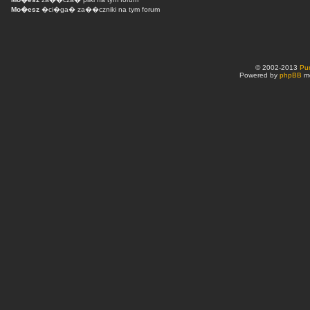
Mo�esz
�ci�ga� za��czniki na tym forum
© 2002-2013
Pu
Powered by
phpBB
mo