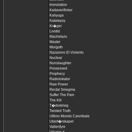
Immolation
Kadaverificker
Kaliyuga
Katalepsy
Kr�ger
Livstid
Machetazo
Master
Morgoth
Nazareno El Violento
Nuclear
Nunslaughter
Possessed
Prophecy
Radiolokator
Raw Power
Rectal Smegma
Suffer The Pain
The Kill
T�rbokrieg
Twisted Truth
Ultimo Mondo Cannibale
Utanf�rskapet
Vallenfyre