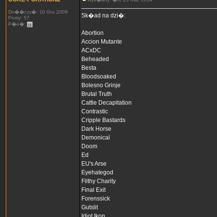
Do��czy�: 10 Gru 2009
Sk�ad na dzi�:
Posty: 57
P�e�:
Abortion
Accion Mutante
ACxDC
Beheaded
Besta
Bloodsoaked
Bolesno Grinje
Brutal Truth
Cattle Decapitation
Contrastic
Cripple Bastards
Dark Horse
Demonical
Doom
Ed
EU's Arse
Eyehategod
Filthy Charity
Final Exit
Forenssick
Gutslit
Idiot Ikon