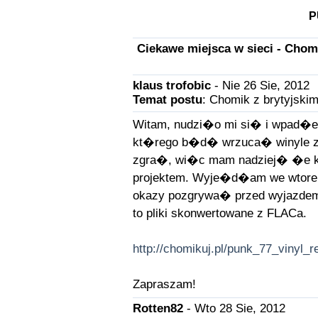
P
Ciekawe miejsca w sieci - Chom
klaus trofobic
- Nie 26 Sie, 2012
Temat postu
: Chomik z brytyjskim
Witam, nudzi�o mi si� i wpad�
kt�rego b�d� wrzuca� winyle z m
zgra�, wi�c mam nadziej� �e k
projektem. Wyje�d�am we wtorek 
okazy pozgrywa� przed wyjazdem.
to pliki skonwertowane z FLACa.
http://chomikuj.pl/punk_77_vinyl_r
Zapraszam!
Rotten82
- Wto 28 Sie, 2012