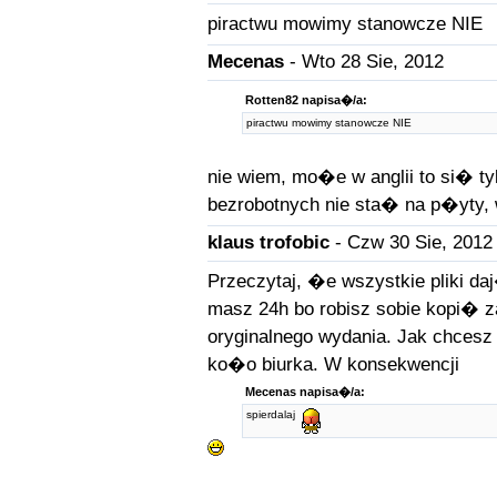
piractwu mowimy stanowcze NIE
Mecenas
- Wto 28 Sie, 2012
Rotten82 napisa�/a:
piractwu mowimy stanowcze NIE
nie wiem, mo�e w anglii to si� tyl
bezrobotnych nie sta� na p�yty, 
klaus trofobic
- Czw 30 Sie, 2012
Przeczytaj, �e wszystkie pliki da
masz 24h bo robisz sobie kopi� 
oryginalnego wydania. Jak chces
ko�o biurka. W konsekwencji
Mecenas napisa�/a:
spierdalaj