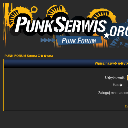
PUNK FORUM Strona G��wna
Wpisz nazw� u�ytk
U�ytkownik:
Has�o:
Zaloguj mnie auto
Z