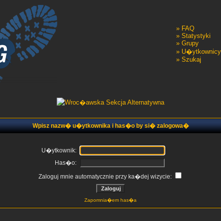
»
FAQ
»
Statystyki
»
Grupy
»
U�ytkownicy
»
Szukaj
Wpisz nazw� u�ytkownika i has�o by si� zalogowa�
U�ytkownik:
Has�o:
Zaloguj mnie automatycznie przy ka�dej wizycie:
Zapomnia�em has�a