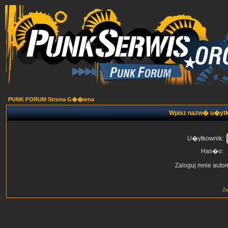
PUNK FORUM Strona G��wna
Wpisz nazw� u�ytk
U�ytkownik:
Has�o:
Zaloguj mnie auto
Z