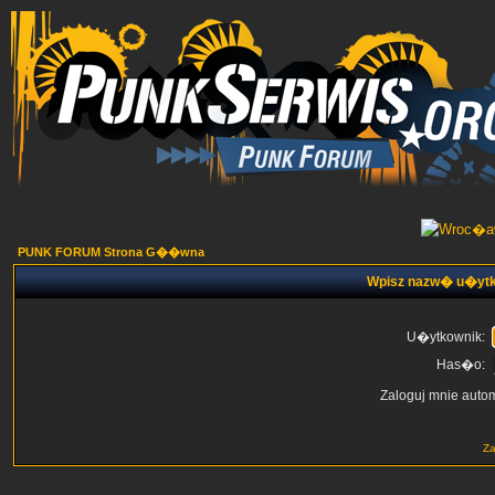
PUNK FORUM Strona G��wna
Wpisz nazw� u�ytk
U�ytkownik:
Has�o:
Zaloguj mnie auto
Z