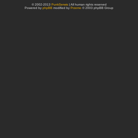
© 2002-2013
PunkSerwis
| All human rights reserved
Powered by
phpBB
modified by
Przemo
© 2003 phpBB Group