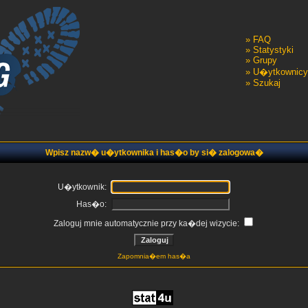
»
FAQ
»
Statystyki
»
Grupy
»
U�ytkownicy
»
Szukaj
Wpisz nazw� u�ytkownika i has�o by si� zalogowa�
U�ytkownik:
Has�o:
Zaloguj mnie automatycznie przy ka�dej wizycie:
Zapomnia�em has�a