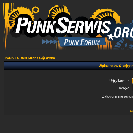
PUNK FORUM Strona G��wna
Wpisz nazw� u�ytk
U�ytkownik:
Has�o:
Zaloguj mnie auto
Z