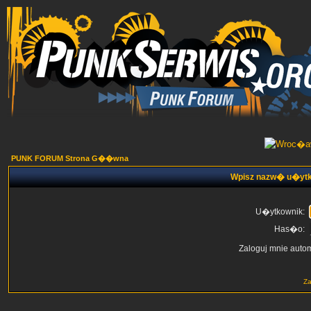
PUNK FORUM Strona G��wna
Wpisz nazw� u�ytk
U�ytkownik:
Has�o:
Zaloguj mnie auto
Z