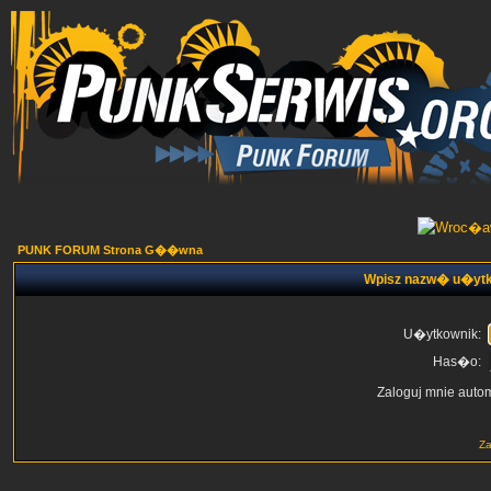
PUNK FORUM Strona G��wna
Wpisz nazw� u�ytk
U�ytkownik:
Has�o:
Zaloguj mnie auto
Z